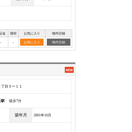
証金
償却
お気に入り
物件詳細
-
-
お気に入り
物件詳細
４丁目５ー１１
丘駅
徒歩7分
築年月
2001年10月