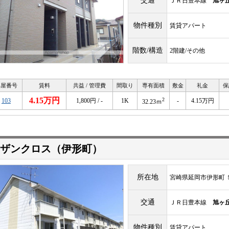
交通
ＪＲ日豊本線
旭ヶ
物件種別
賃貸アパート
階数/構造
2階建/その他
部屋番号
賃料
共益 / 管理費
間取り
専有面積
敷金
礼金
保
4.15万円
2
103
1,800円 / -
1K
-
4.15万円
32.23ｍ
ザンクロス（伊形町）
所在地
宮崎県延岡市伊形町 
交通
ＪＲ日豊本線
旭ヶ
物件種別
賃貸アパート