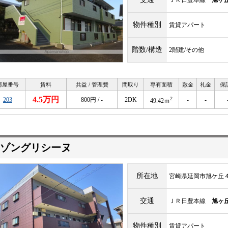
ＪＲ日豊本線
旭ヶ
物件種別
賃貸アパート
階数/構造
2階建/その他
部屋番号
賃料
共益 / 管理費
間取り
専有面積
敷金
礼金
保
4.5万円
2
203
800円 / -
2DK
-
-
49.42ｍ
ゾングリシーヌ
所在地
宮崎県延岡市旭ケ丘
交通
ＪＲ日豊本線
旭ヶ
物件種別
賃貸アパート