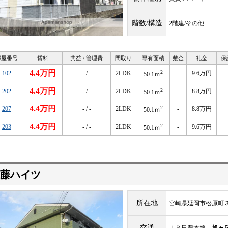
階数/構造
2階建/その他
部屋番号
賃料
共益 / 管理費
間取り
専有面積
敷金
礼金
保
4.4万円
2
102
- / -
2LDK
-
9.6万円
50.1ｍ
4.4万円
2
202
- / -
2LDK
-
8.8万円
50.1ｍ
4.4万円
2
207
- / -
2LDK
-
8.8万円
50.1ｍ
4.4万円
2
203
- / -
2LDK
-
9.6万円
50.1ｍ
藤ハイツ
所在地
宮崎県延岡市松原町
交通