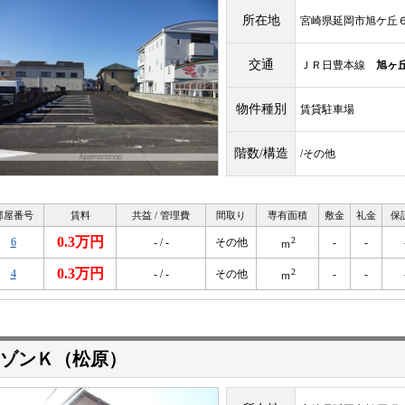
所在地
宮崎県延岡市旭ケ丘
交通
ＪＲ日豊本線
旭ヶ
物件種別
賃貸駐車場
階数/構造
/その他
部屋番号
賃料
共益 / 管理費
間取り
専有面積
敷金
礼金
保
0.3万円
2
6
- / -
その他
-
-
ｍ
0.3万円
2
4
- / -
その他
-
-
ｍ
ゾンＫ（松原）