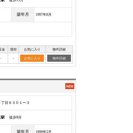
丘駅
徒歩15分
築年月
1997年8月
証金
償却
お気に入り
物件詳細
-
-
お気に入り
物件詳細
４丁目６３０１ー３
丘駅
徒歩8分
築年月
1999年5月