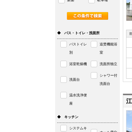
新築
駐車場
◆ バス・トイレ・洗面所
バストイレ
追焚機能浴
別
室
浴室乾燥機
洗面所独立
シャワー付
洗面台
洗面台
温水洗浄便
江
座
◆ キッチン
システムキ