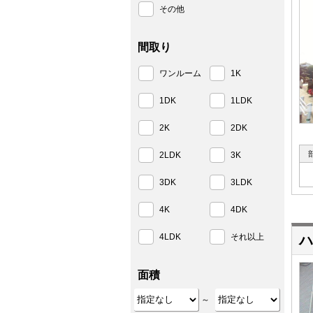
その他
間取り
ワンルーム
1K
1DK
1LDK
2K
2DK
2LDK
3K
3DK
3LDK
4K
4DK
4LDK
それ以上
ハ
面積
～