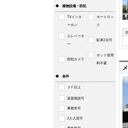
◆ 建物設備・防犯
TVインタ
オートロッ
ーホン
ク
エレベータ
駐車2台可
ー
ネット使用
防犯カメラ
料不要
メ
◆ 条件
２Ｆ以上
楽器相談可
事務所可
2人入居可