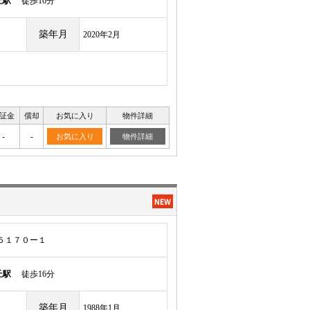
丘駅
徒歩16分
築年月
2020年2月
証金
償却
お気に入り
物件詳細
-
-
お気に入り
物件詳細
５１７０ー１
丘駅
徒歩16分
築年月
1988年1月