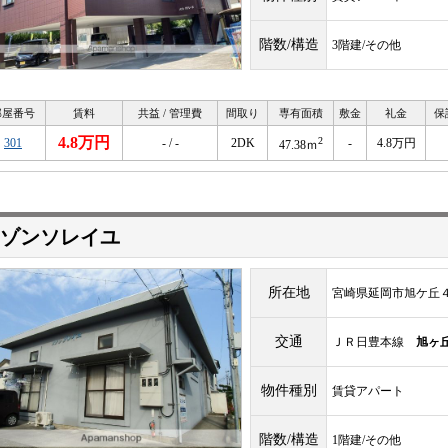
階数/構造
3階建/その他
部屋番号
賃料
共益 / 管理費
間取り
専有面積
敷金
礼金
保
4.8万円
2
301
- / -
2DK
-
4.8万円
47.38ｍ
ゾンソレイユ
所在地
宮崎県延岡市旭ケ丘
交通
ＪＲ日豊本線
旭ヶ
物件種別
賃貸アパート
階数/構造
1階建/その他