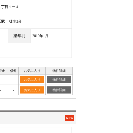
６丁目１ー４
丘駅
徒歩2分
築年月
2019年1月
証金
償却
お気に入り
物件詳細
-
-
お気に入り
物件詳細
-
-
お気に入り
物件詳細