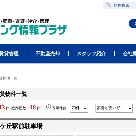
物件検索
賃貸管理
不動産売却
スタッフ紹介
会社
賃貸物件一覧
貸物件一覧
13
18
件 (総部屋数：
件)
表示件数
ケ丘駅前駐車場