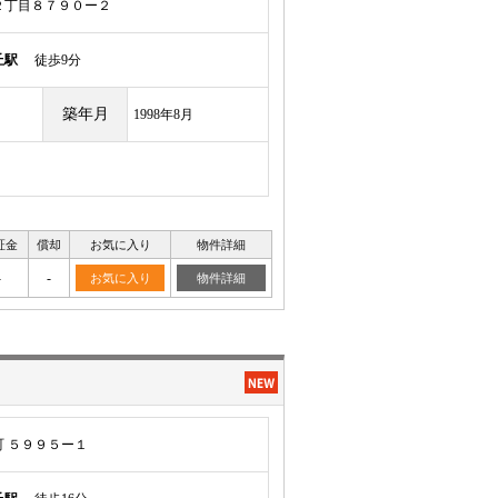
２丁目８７９０ー２
丘駅
徒歩9分
築年月
1998年8月
証金
償却
お気に入り
物件詳細
-
-
お気に入り
物件詳細
 ５９９５ー１