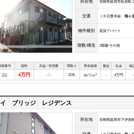
所在地
宮崎県延岡市松原町
交通
ＪＲ日豊本線
旭ヶ
物件種別
賃貸アパート
階数/構造
2階建/その他
部屋番号
賃料
共益 / 管理費
間取り
専有面積
敷金
礼金
保
4万円
2
202
- / -
2DK
-
4万円
44.71ｍ
イ ブリッジ レジデンス
所在地
宮崎県延岡市下伊形町