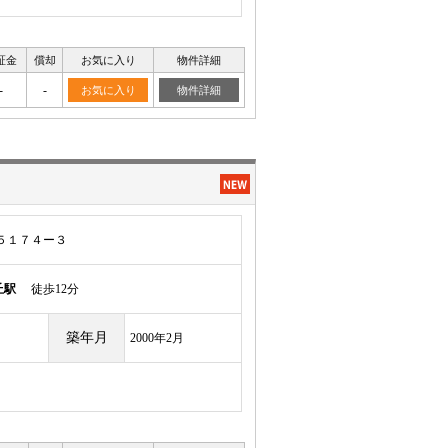
証金
償却
お気に入り
物件詳細
-
-
お気に入り
物件詳細
５１７４ー３
丘駅
徒歩12分
築年月
2000年2月