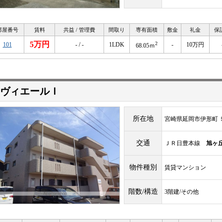
部屋番号
賃料
共益 / 管理費
間取り
専有面積
敷金
礼金
保
5万円
2
101
- / -
1LDK
-
10万円
68.05ｍ
ヴィエールＩ
所在地
宮崎県延岡市伊形町 
交通
ＪＲ日豊本線
旭ヶ
物件種別
賃貸マンション
階数/構造
3階建/その他