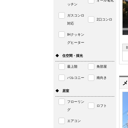
オール電化
ッチン
ガスコンロ
2口コンロ
対応
IHクッキン
グヒーター
◆ 住空間・採光
最上階
角部屋
バルコニー
南向き
メ
◆ 居室
フローリン
ロフト
グ
エアコン