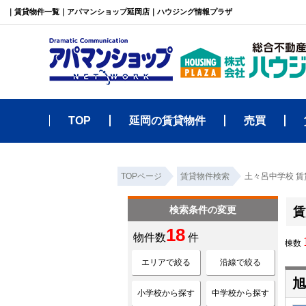
｜賃貸物件一覧｜アパマンショップ延岡店｜ハウジング情報プラザ
TOP
延岡の賃貸物件
売買
TOPページ
賃貸物件検索
土々呂中学校 
検索条件の変更
賃
18
物件数
件
棟数
エリアで絞る
沿線で絞る
旭
小学校から探す
中学校から探す