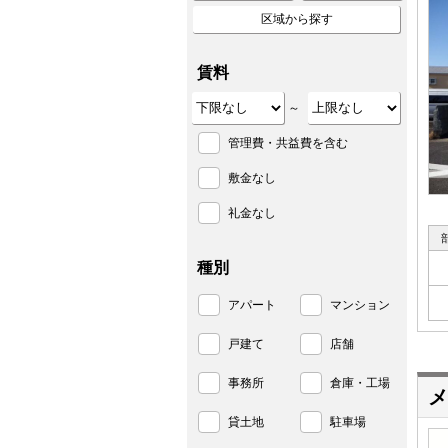
区域から探す
賃料
～
管理費・共益費を含む
敷金なし
礼金なし
種別
アパート
マンション
戸建て
店舗
事務所
倉庫・工場
メ
貸土地
駐車場