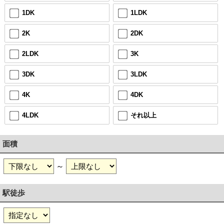
1DK
1LDK
2K
2DK
2LDK
3K
3DK
3LDK
4K
4DK
4LDK
それ以上
面積
～
駅徒歩