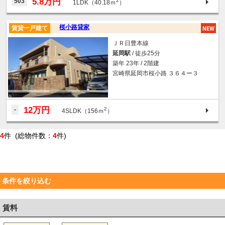
5.8万円
503
2
1LDK（40.18ｍ
）
桜小路貸家
賃貸一戸建て
ＪＲ日豊本線
延岡駅
/ 徒歩25分
築年 23年 / 2階建
宮崎県延岡市桜小路 ３６４ー３
12万円
-
2
4SLDK（156ｍ
）
4
件 (総物件数：
4
件)
条件を絞り込む
賃料