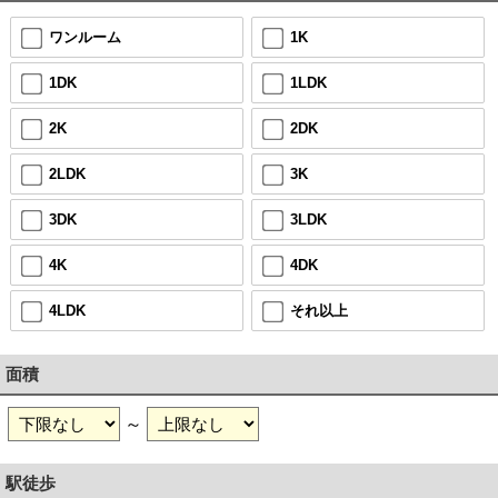
ワンルーム
1K
1DK
1LDK
2K
2DK
2LDK
3K
3DK
3LDK
4K
4DK
4LDK
それ以上
面積
～
駅徒歩