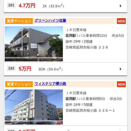
4.7万円
101
2
1K（32.9ｍ
）
グリーンハイツ佐藤
賃貸マンション
ＪＲ日豊本線
延岡駅
/ バス乗車時間10分 停歩5分
築年 29年 / 2階建
宮崎県延岡市桜小路 ３２８
5万円
102
2
3DK（54.4ｍ
）
ウィステリア櫻小路
賃貸マンション
ＪＲ日豊本線
延岡駅
/ バス乗車時間9分 停歩3分
築年 18年 / 5階建
宮崎県延岡市桜小路 ３３６ー１