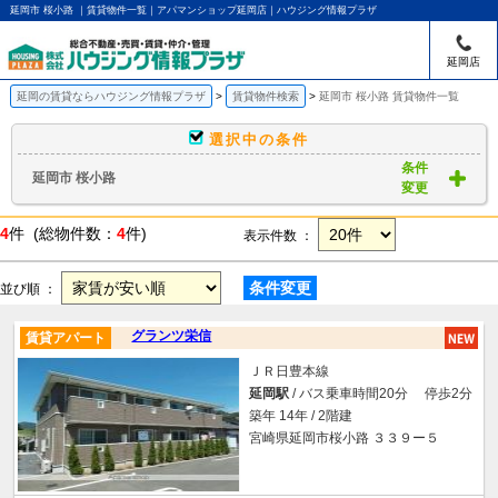
延岡市 桜小路 ｜賃貸物件一覧｜アパマンショップ延岡店｜ハウジング情報プラザ
延岡店
延岡の賃貸ならハウジング情報プラザ
賃貸物件検索
延岡市 桜小路 賃貸物件一覧
選択中の条件
条件
延岡市 桜小路
変更
4
件 (総物件数：
4
件)
表示件数 ：
条件変更
並び順 ：
グランツ栄信
賃貸アパート
ＪＲ日豊本線
延岡駅
/ バス乗車時間20分 停歩2分
築年 14年 / 2階建
宮崎県延岡市桜小路 ３３９ー５