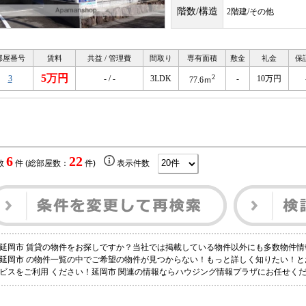
階数/構造
2階建/その他
部屋番号
賃料
共益 / 管理費
間取り
専有面積
敷金
礼金
保
5万円
2
3
- / -
3LDK
-
10万円
77.6ｍ
6
22
数
件 (総部屋数：
件)
表示件数
延岡市 賃貸の物件をお探しですか？当社では掲載している物件以外にも多数物件情
延岡市 の物件一覧の中でご希望の物件が見つからない！もっと詳しく知りたい！
ビスをご利用 ください！延岡市 関連の情報ならハウジング情報プラザにお任せく