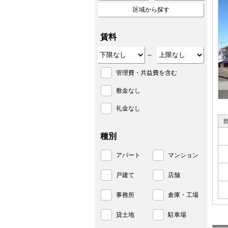
区域から探す
賃料
～
管理費・共益費を含む
敷金なし
礼金なし
種別
アパート
マンション
戸建て
店舗
事務所
倉庫・工場
貸土地
駐車場