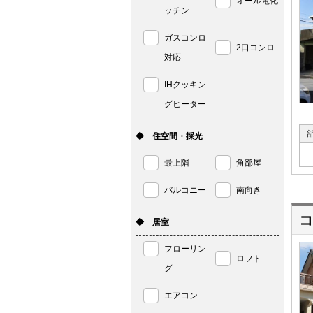
オール電化
ッチン
ガスコンロ
2口コンロ
対応
IHクッキン
グヒーター
◆ 住空間・採光
最上階
角部屋
バルコニー
南向き
コ
◆ 居室
フローリン
ロフト
グ
エアコン