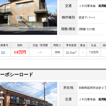
交通
ＪＲ日豊本線
延岡
物件種別
賃貸アパート
階数/構造
2階建/その他
部屋番号
賃料
共益 / 管理費
間取り
専有面積
敷金
礼金
保
3.8万円
2
101
- / -
3DK
-
7.6万円
52.15ｍ
ーポシーロード
所在地
宮崎県延岡市浜砂２
交通
ＪＲ日豊本線
延岡