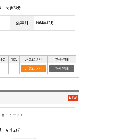
駅
徒歩23分
築年月
1964年12月
証金
償却
お気に入り
物件詳細
-
-
お気に入り
物件詳細
丁目１５ー２１
駅
徒歩23分