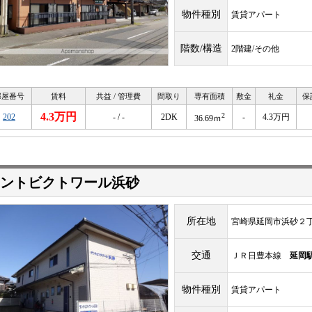
物件種別
賃貸アパート
階数/構造
2階建/その他
部屋番号
賃料
共益 / 管理費
間取り
専有面積
敷金
礼金
保
4.3万円
2
202
- / -
2DK
-
4.3万円
36.69ｍ
ントビクトワール浜砂
所在地
宮崎県延岡市浜砂２
交通
ＪＲ日豊本線
延岡
物件種別
賃貸アパート