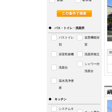
新築
駐車場
◆ バス・トイレ・洗面所
バストイレ
追焚機能浴
別
室
部
浴室乾燥機
洗面所独立
シャワー付
洗面台
洗面台
温水洗浄便
座
絹
◆ キッチン
システムキ