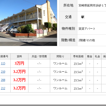
所在地
宮崎県延岡市浜砂１
交通
駅
物件種別
賃貸アパート
階数/構造
2階建/その他
部屋番号
賃料
共益 / 管理費
間取り
専有面積
敷金
礼金
保
3万円
2
115
- / -
ワンルーム
-
-
23.5ｍ
3.2万円
2
210
- / -
ワンルーム
-
-
23.5ｍ
3.2万円
2
208
- / -
ワンルーム
-
-
23.5ｍ
3.2万円
2
212
- / -
ワンルーム
-
-
23.5ｍ