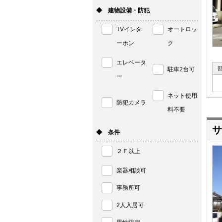
◆ 建物設備・防犯
TVインタ
オートロッ
ーホン
ク
エレベータ
駐車2台可
ー
ネット使用
防犯カメラ
料不要
サ
◆ 条件
２Ｆ以上
楽器相談可
事務所可
2人入居可