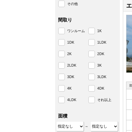
その他
エ
間取り
ワンルーム
1K
1DK
1LDK
2K
2DK
2LDK
3K
3DK
3LDK
4K
4DK
4LDK
それ以上
面積
～