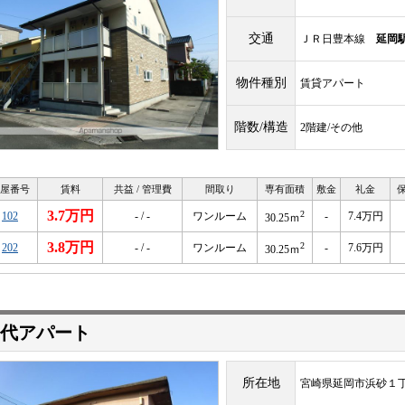
交通
ＪＲ日豊本線
延岡
物件種別
賃貸アパート
階数/構造
2階建/その他
屋番号
賃料
共益 / 管理費
間取り
専有面積
敷金
礼金
3.7万円
2
102
- / -
ワンルーム
-
7.4万円
30.25ｍ
3.8万円
2
202
- / -
ワンルーム
-
7.6万円
30.25ｍ
代アパート
所在地
宮崎県延岡市浜砂１