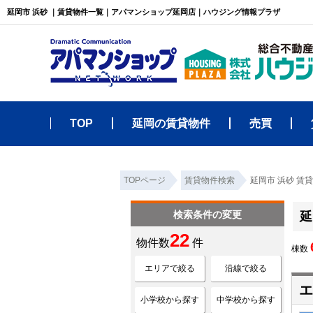
延岡市 浜砂 ｜賃貸物件一覧｜アパマンショップ延岡店｜ハウジング情報プラザ
TOP
延岡の賃貸物件
売買
TOPページ
賃貸物件検索
延岡市 浜砂 賃
検索条件の変更
延
22
物件数
件
棟数
エリアで絞る
沿線で絞る
エ
小学校から探す
中学校から探す