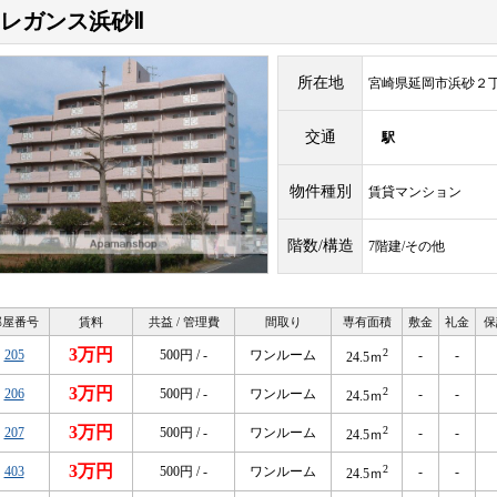
レガンス浜砂Ⅱ
所在地
宮崎県延岡市浜砂２
交通
駅
物件種別
賃貸マンション
階数/構造
7階建/その他
部屋番号
賃料
共益 / 管理費
間取り
専有面積
敷金
礼金
保
3万円
2
205
500円 / -
ワンルーム
-
-
24.5ｍ
3万円
2
206
500円 / -
ワンルーム
-
-
24.5ｍ
3万円
2
207
500円 / -
ワンルーム
-
-
24.5ｍ
3万円
2
403
500円 / -
ワンルーム
-
-
24.5ｍ