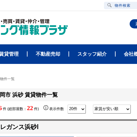
物件検索
賃貸管理
不動産売却
スタッフ紹介
会社
貸物件一覧
岡市 浜砂 賃貸物件一覧
6
22
件 (総部屋数：
件)
表示件数
レガンス浜砂Ⅰ