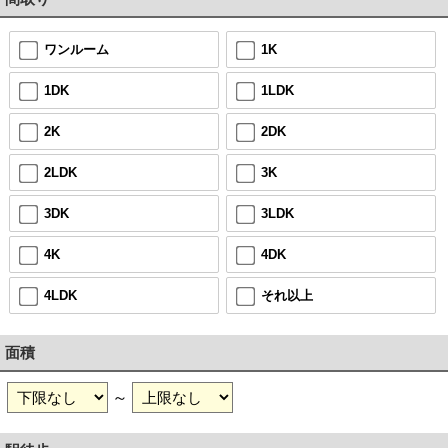
ワンルーム
1K
1DK
1LDK
2K
2DK
2LDK
3K
3DK
3LDK
4K
4DK
4LDK
それ以上
面積
～