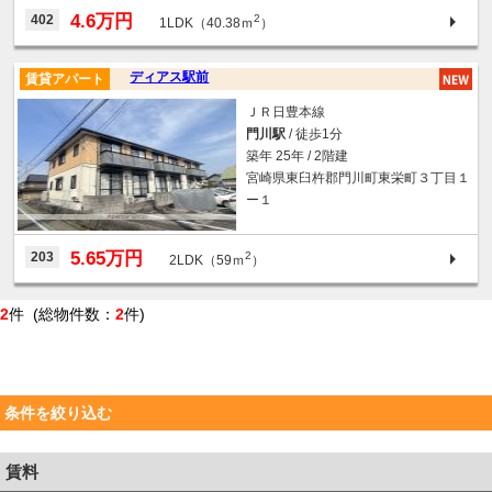
4.6万円
402
2
1LDK（40.38ｍ
）
ディアス駅前
賃貸アパート
ＪＲ日豊本線
門川駅
/ 徒歩1分
築年 25年 / 2階建
宮崎県東臼杵郡門川町東栄町３丁目１
ー１
5.65万円
203
2
2LDK（59ｍ
）
2
件 (総物件数：
2
件)
条件を絞り込む
賃料