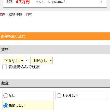
4.7万円
803
2
ワンルーム（34.48ｍ
）
2
件 (総物件数：
7
件)
条件を絞り込む
賃料
～
管理費込みで検索
敷金
なし
１ヶ月以下
指定しない