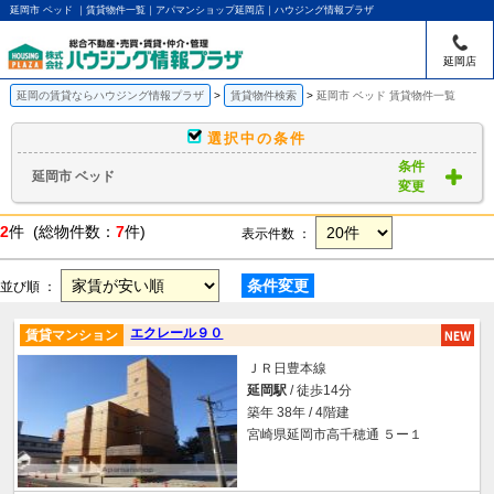
延岡市 ベッド ｜賃貸物件一覧｜アパマンショップ延岡店｜ハウジング情報プラザ
延岡店
延岡の賃貸ならハウジング情報プラザ
賃貸物件検索
延岡市 ベッド 賃貸物件一覧
選択中の条件
条件
延岡市 ベッド
変更
2
件 (総物件数：
7
件)
表示件数 ：
条件変更
並び順 ：
エクレール９０
賃貸マンション
ＪＲ日豊本線
延岡駅
/ 徒歩14分
築年 38年 / 4階建
宮崎県延岡市高千穂通 ５ー１