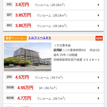
3.8万円
101
2
ワンルーム（26.18ｍ
）
3.85万円
307
2
ワンルーム（26.18ｍ
）
3.85万円
403
2
ワンルーム（26.18ｍ
）
ミルフィーユ９０
賃貸マンション
ＪＲ日豊本線
延岡駅
/ バス乗車時間4分 停歩1分
築年 25年 / 10階建
宮崎県延岡市高千穂通 ３５４８ー１
4.5万円
205
2
ワンルーム（34.7ｍ
）
4.55万円
503B
2
1K（34.7ｍ
）
4.7万円
803B
2
ワンルーム（34.7ｍ
）