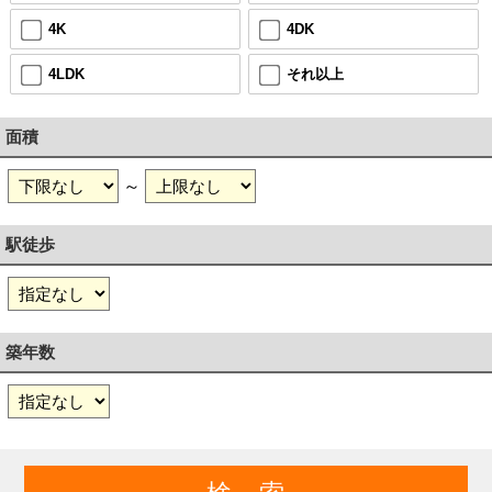
4K
4DK
4LDK
それ以上
面積
～
駅徒歩
築年数