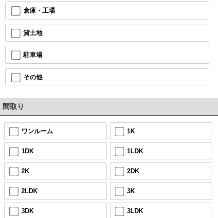
倉庫・工場
貸土地
駐車場
その他
間取り
ワンルーム
1K
1DK
1LDK
2K
2DK
2LDK
3K
3DK
3LDK