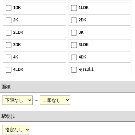
1DK
1LDK
2K
2DK
2LDK
3K
3DK
3LDK
4K
4DK
4LDK
それ以上
面積
～
駅徒歩