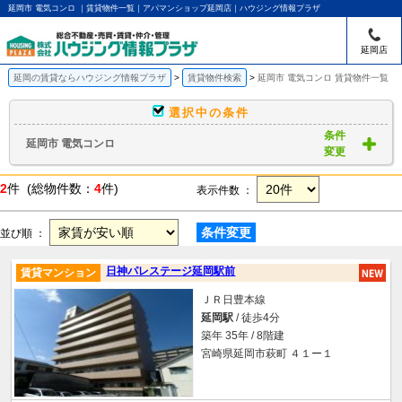
延岡市 電気コンロ ｜賃貸物件一覧｜アパマンショップ延岡店｜ハウジング情報プラザ
延岡店
延岡の賃貸ならハウジング情報プラザ
賃貸物件検索
延岡市 電気コンロ 賃貸物件一覧
選択中の条件
条件
延岡市 電気コンロ
変更
2
件 (総物件数：
4
件)
表示件数 ：
条件変更
並び順 ：
日神パレステージ延岡駅前
賃貸マンション
ＪＲ日豊本線
延岡駅
/ 徒歩4分
築年 35年 / 8階建
宮崎県延岡市萩町 ４１ー１