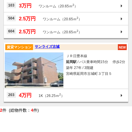
3万円
103
2
ワンルーム（20.65ｍ
）
2.5万円
504
2
ワンルーム（20.65ｍ
）
2.5万円
604
2
ワンルーム（20.65ｍ
）
サンライズ古城
賃貸マンション
ＪＲ日豊本線
延岡駅
/ バス乗車時間15分 停歩2分
築年 27年 / 3階建
宮崎県延岡市古城町３丁目５
4万円
203
2
1K（26.25ｍ
）
2
件 (総物件数：
4
件)