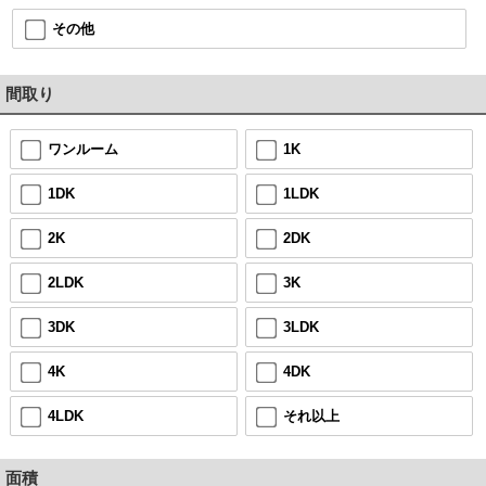
その他
間取り
ワンルーム
1K
1DK
1LDK
2K
2DK
2LDK
3K
3DK
3LDK
4K
4DK
4LDK
それ以上
面積