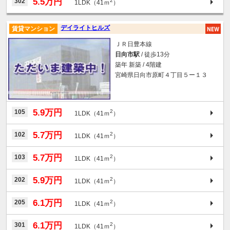
5.5万円
302
2
1LDK（41ｍ
）
デイライトヒルズ
賃貸マンション
ＪＲ日豊本線
日向市駅
/ 徒歩13分
築年 新築 / 4階建
宮崎県日向市原町４丁目５ー１３
5.9万円
105
2
1LDK（41ｍ
）
5.7万円
102
2
1LDK（41ｍ
）
5.7万円
103
2
1LDK（41ｍ
）
5.9万円
202
2
1LDK（41ｍ
）
6.1万円
205
2
1LDK（41ｍ
）
6.1万円
301
2
1LDK（41ｍ
）