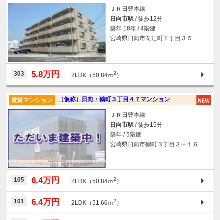
ＪＲ日豊本線
日向市駅
/ 徒歩12分
築年 18年 / 4階建
宮崎県日向市向江町１丁目３５
5.8万円
303
2
2LDK（50.84ｍ
）
（仮称）日向・鶴町３丁目４７マンション
賃貸マンション
ＪＲ日豊本線
日向市駅
/ 徒歩15分
築年 / 5階建
宮崎県日向市鶴町３丁目３ー１６
6.4万円
105
2
2LDK（50.84ｍ
）
6.4万円
101
2
2LDK（51.66ｍ
）