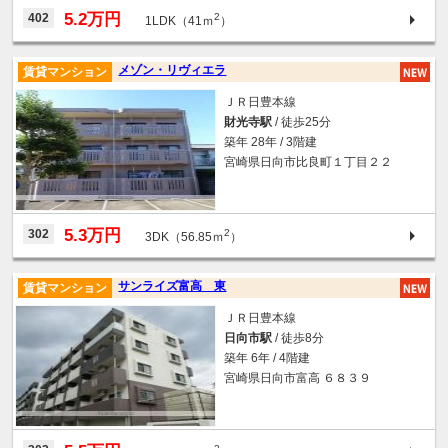
5.2万円
402
2
1LDK（41ｍ
）
メゾン・リヴィエラ
賃貸マンション
ＪＲ日豊本線
財光寺駅
/ 徒歩25分
築年 28年 / 3階建
宮崎県日向市比良町１丁目２２
5.3万円
302
2
3DK（56.85ｍ
）
サンライズ富高 東
賃貸マンション
ＪＲ日豊本線
日向市駅
/ 徒歩8分
築年 6年 / 4階建
宮崎県日向市富高 ６８３９