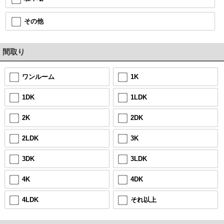
その他
間取り
ワンルーム
1K
1DK
1LDK
2K
2DK
2LDK
3K
3DK
3LDK
4K
4DK
4LDK
それ以上