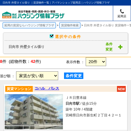
日向市 外壁タイル張り ｜賃貸物件一覧｜アパマンショップ延岡店｜ハウジング情報プラザ
延岡店
延岡の賃貸ならハウジング情報プラザ
賃貸物件検索
日向市 外壁タイル張り 賃貸物件一
選択中の条件
条件
日向市 外壁タイル張り
変更
8
件 (総物件数：
42
件)
表示件数 ：
条件変更
並び順 ：
コハル パレス
賃貸マンション
ＪＲ日豊本線
日向市駅
/ 徒歩15分
築年 10年 / 4階建
宮崎県日向市新生町２丁目４２ー１