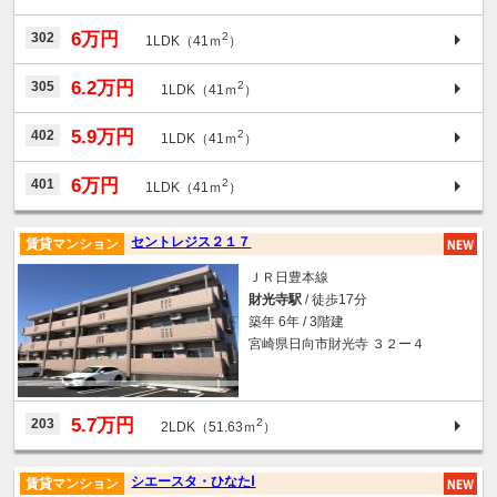
6万円
302
2
1LDK（41ｍ
）
6.2万円
305
2
1LDK（41ｍ
）
5.9万円
402
2
1LDK（41ｍ
）
6万円
401
2
1LDK（41ｍ
）
セントレジス２１７
賃貸マンション
ＪＲ日豊本線
財光寺駅
/ 徒歩17分
築年 6年 / 3階建
宮崎県日向市財光寺 ３２ー４
5.7万円
203
2
2LDK（51.63ｍ
）
シエースタ・ひなたⅠ
賃貸マンション