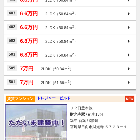
2LDK（50.84ｍ
）
6.6万円
403
2
2LDK（50.84ｍ
）
6.6万円
402
2
2LDK（50.84ｍ
）
6.8万円
502
2
2LDK（50.84ｍ
）
6.8万円
503
2
2LDK（50.84ｍ
）
7万円
505
2
2LDK（50.84ｍ
）
7万円
501
2
2LDK（51.66ｍ
）
トレジャー ビルド
賃貸マンション
ＪＲ日豊本線
財光寺駅
/ 徒歩13分
築年 新築 / 3階建
宮崎県日向市財光寺 ５７２３ー１