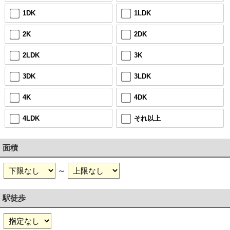
1DK
1LDK
2K
2DK
2LDK
3K
3DK
3LDK
4K
4DK
4LDK
それ以上
面積
～
駅徒歩