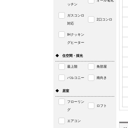
オール電化
ッチン
ガスコンロ
2口コンロ
対応
IHクッキン
グヒーター
◆ 住空間・採光
最上階
角部屋
バルコニー
南向き
◆ 居室
フローリン
ロフト
グ
エアコン