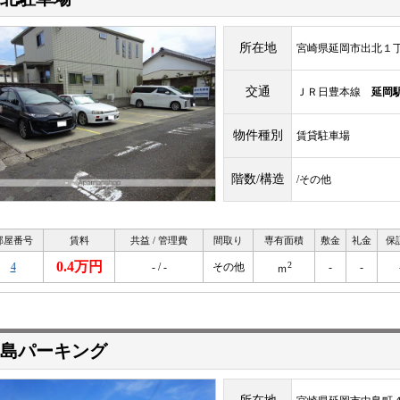
所在地
宮崎県延岡市出北１
交通
ＪＲ日豊本線
延岡
物件種別
賃貸駐車場
階数/構造
/その他
部屋番号
賃料
共益 / 管理費
間取り
専有面積
敷金
礼金
保
0.4万円
2
4
- / -
その他
-
-
ｍ
島パーキング