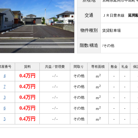
所在地
宮崎県延岡市中島町
交通
ＪＲ日豊本線
延岡
物件種別
賃貸駐車場
階数/構造
/その他
部屋番号
賃料
共益 / 管理費
間取り
専有面積
敷金
礼金
保
0.4万円
2
4
- / -
その他
-
-
ｍ
0.4万円
2
7
- / -
その他
-
-
ｍ
0.4万円
2
3
- / -
その他
-
-
ｍ
0.4万円
2
6
- / -
その他
-
-
ｍ
0.4万円
2
5
- / -
その他
-
-
ｍ