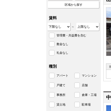
区域から探す
賃料
～
管理費・共益費を含む
敷金なし
礼金なし
種別
アパート
マンション
戸建て
店舗
事務所
倉庫・工場
中
貸土地
駐車場