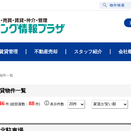
物件検索
賃貸管理
不動産売却
スタッフ紹介
会社
物件一覧
貸物件一覧
46
88
件 (総部屋数：
件)
表示件数
北駐車場