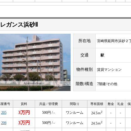
レガンス浜砂Ⅱ
所在地
宮崎県延岡市浜砂２
交通
駅
物件種別
賃貸マンション
階数/構造
7階建/その他
部屋番号
賃料
共益 / 管理費
間取り
専有面積
敷金
礼金
保
3万円
2
205
500円 / -
ワンルーム
-
-
24.5ｍ
3万円
2
206
500円 / -
ワンルーム
-
-
24.5ｍ