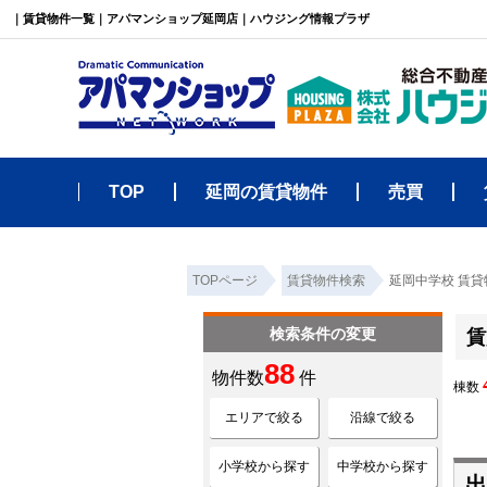
｜賃貸物件一覧｜アパマンショップ延岡店｜ハウジング情報プラザ
TOP
延岡の賃貸物件
売買
TOPページ
賃貸物件検索
延岡中学校 賃貸
検索条件の変更
賃
88
物件数
件
棟数
エリアで絞る
沿線で絞る
小学校から探す
中学校から探す
出