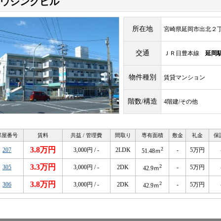
ウジングビル
所在地
宮崎県延岡市出北２
交通
ＪＲ日豊本線
延岡
物件種別
賃貸マンション
階数/構造
4階建/その他
部屋番号
賃料
共益 / 管理費
間取り
専有面積
敷金
礼金
保
3.8万円
2
207
3,000円 / -
2LDK
-
5万円
51.48ｍ
3.3万円
2
305
3,000円 / -
2DK
-
5万円
42.9ｍ
3.8万円
2
306
3,000円 / -
2DK
-
5万円
42.9ｍ