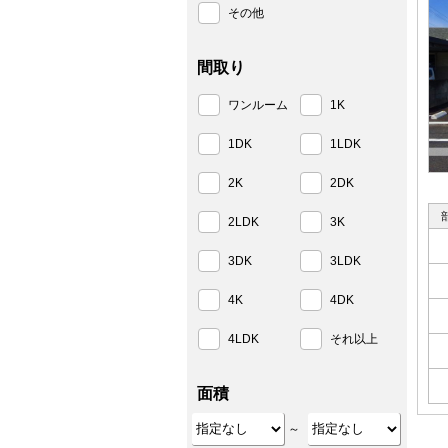
その他
間取り
ワンルーム
1K
1DK
1LDK
2K
2DK
2LDK
3K
3DK
3LDK
4K
4DK
4LDK
それ以上
面積
～