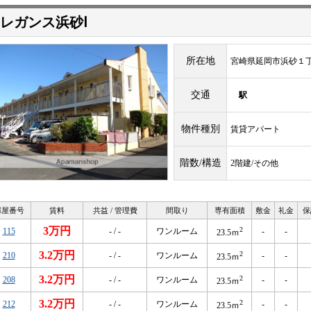
レガンス浜砂Ⅰ
所在地
宮崎県延岡市浜砂１
交通
駅
物件種別
賃貸アパート
階数/構造
2階建/その他
部屋番号
賃料
共益 / 管理費
間取り
専有面積
敷金
礼金
保
3万円
2
115
- / -
ワンルーム
-
-
23.5ｍ
3.2万円
2
210
- / -
ワンルーム
-
-
23.5ｍ
3.2万円
2
208
- / -
ワンルーム
-
-
23.5ｍ
3.2万円
2
212
- / -
ワンルーム
-
-
23.5ｍ