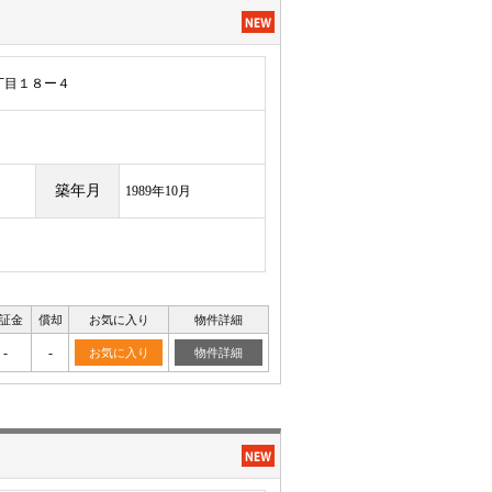
丁目１８ー４
築年月
1989年10月
証金
償却
お気に入り
物件詳細
-
-
お気に入り
物件詳細