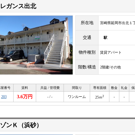
レガンス出北
所在地
宮崎県延岡市出北１
交通
駅
物件種別
賃貸アパート
階数/構造
2階建/その他
部屋番号
賃料
共益 / 管理費
間取り
専有面積
敷金
礼金
保
3.6万円
2
203
- / -
ワンルーム
-
-
25ｍ
ゾンＫ（浜砂）