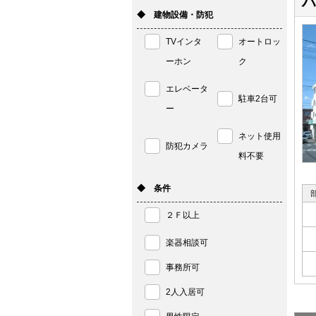
ハ
◆ 建物設備・防犯
TVインタ
オートロッ
ーホン
ク
エレベータ
駐車2台可
ー
ネット使用
防犯カメラ
料不要
◆ 条件
２Ｆ以上
楽器相談可
事務所可
2人入居可