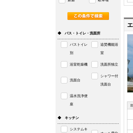
新築
駐車場
エ
◆ バス・トイレ・洗面所
バストイレ
追焚機能浴
別
室
浴室乾燥機
洗面所独立
シャワー付
洗面台
洗面台
温水洗浄便
座
◆ キッチン
システムキ