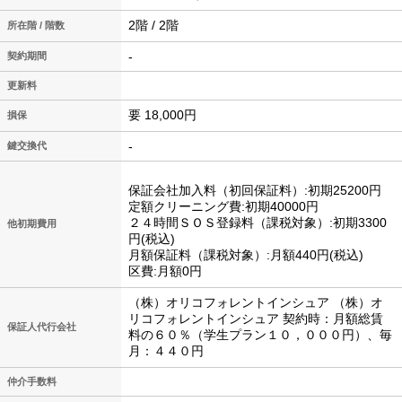
2階 / 2階
所在階 / 階数
-
契約期間
更新料
要 18,000円
損保
-
鍵交換代
保証会社加入料（初回保証料）:初期25200円
定額クリーニング費:初期40000円
２４時間ＳＯＳ登録料（課税対象）:初期3300
他初期費用
円(税込)
月額保証料（課税対象）:月額440円(税込)
区費:月額0円
（株）オリコフォレントインシュア （株）オ
リコフォレントインシュア 契約時：月額総賃
保証人代行会社
料の６０％（学生プラン１０，０００円）、毎
月：４４０円
仲介手数料