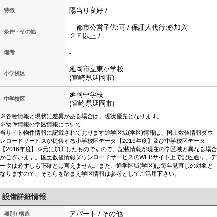
陽当り良好 /
特徴
都市公営子供:可 / 保証人代行:必加入
条件・その他
２Ｆ以上 /
-
備考
延岡市立東小学校
小学校区
(宮崎県延岡市)
延岡中学校
中学校区
(宮崎県延岡市)
※各種情報と現状に差異がある場合は、現状優先となります。
※物件情報の学区情報について
当サイト物件情報に記載されております通学区域(学区)情報は、国土数値情報ダウ
ンロードサービスが提供する小学校区データ【2016年度】及び中学校区データ
【2016年度】を元に加工したものですので、記載情報が現在の学区域と異なる場合
がございます。国土数値情報ダウンロードサービスのWEBサイト上で記述通り、デ
ータは必ずしも正確とは言えません。また、通学区域(学区)は毎年見直しの対象と
なりますので、そちらを踏まえ学区情報は参考としてご活用下さい。
設備詳細情報
アパート / その他
種別 / 構造