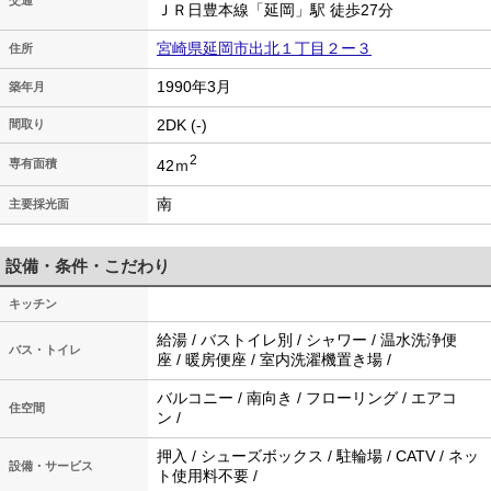
交通
ＪＲ日豊本線「延岡」駅 徒歩27分
宮崎県延岡市出北１丁目２ー３
住所
1990年3月
築年月
2DK (-)
間取り
2
42ｍ
専有面積
南
主要採光面
設備・条件・こだわり
キッチン
給湯 / バストイレ別 / シャワー / 温水洗浄便
バス・トイレ
座 / 暖房便座 / 室内洗濯機置き場 /
バルコニー / 南向き / フローリング / エアコ
住空間
ン /
押入 / シューズボックス / 駐輪場 / CATV / ネッ
設備・サービス
ト使用料不要 /