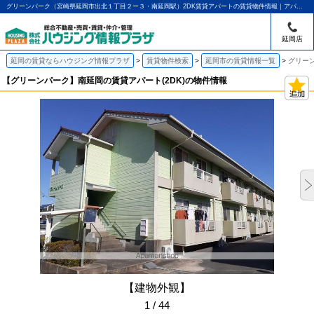
グリーンパーク（宮崎県延岡市出北１丁目２ー３・南延岡駅）2DK賃貸アパートの賃貸物件情報｜アパマンショップ延岡店｜ハウジング情報プラザ
延岡店
延岡の賃貸ならハウジング情報プラザ
賃貸物件検索
延岡市の賃貸情報一覧
グリーン
【グリーンパーク】南延岡の賃貸アパート(2DK)の物件情報
【建物外観】
1 / 44