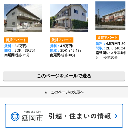
賃貸アパート
賃貸アパート
賃貸アパート
賃料：
4.5万円
/1,80
賃料：
3.8万円
/-
賃料：
4.5万円
/-
間取：
2DK（40.24
間取：
2DK（39.75）
間取：
2DK（49.48）
南延岡
/バス乗車時間
南延岡
/徒歩15分
南延岡
/徒歩30分
分 停歩10分
このページをメールで送る
このページの先頭へ