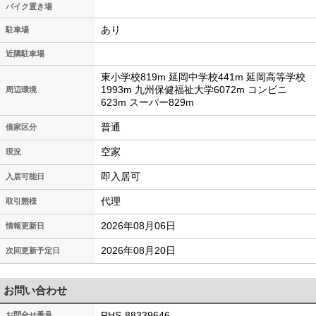
バイク置き場
あり
駐車場
近隣駐車場
東小学校819m 延岡中学校441m 延岡高等学校
1993m 九州保健福祉大学6072m コンビニ
周辺環境
623m スーパー829m
普通
借家区分
空家
現況
即入居可
入居可能日
代理
取引態様
2026年08月06日
情報更新日
2026年08月20日
次回更新予定日
お問い合わせ
RHS-88339646
お問合せ番号