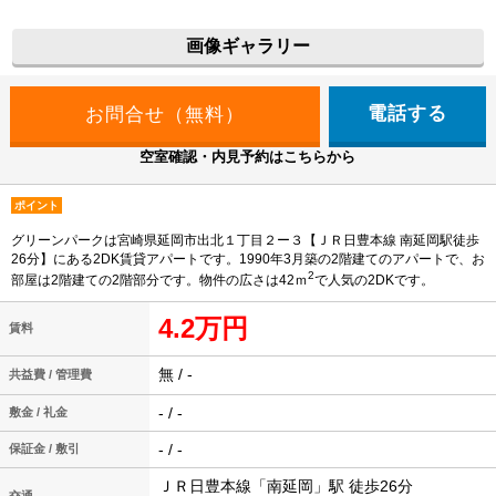
画像ギャラリー
電話する
空室確認・内見予約はこちらから
ポイント
グリーンパークは宮崎県延岡市出北１丁目２ー３【ＪＲ日豊本線 南延岡駅徒歩
26分】にある2DK賃貸アパートです。1990年3月築の2階建てのアパートで、お
2
部屋は2階建ての2階部分です。物件の広さは42ｍ
で人気の2DKです。
4.2万円
賃料
無 / -
共益費 / 管理費
- / -
敷金 / 礼金
- / -
保証金 / 敷引
ＪＲ日豊本線「南延岡」駅 徒歩26分