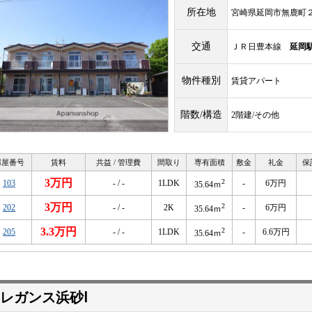
所在地
宮崎県延岡市無鹿町
交通
ＪＲ日豊本線
延岡
物件種別
賃貸アパート
階数/構造
2階建/その他
部屋番号
賃料
共益 / 管理費
間取り
専有面積
敷金
礼金
保
3万円
2
103
- / -
1LDK
-
6万円
35.64ｍ
3万円
2
202
- / -
2K
-
6万円
35.64ｍ
3.3万円
2
205
- / -
1LDK
-
6.6万円
35.64ｍ
レガンス浜砂Ⅰ