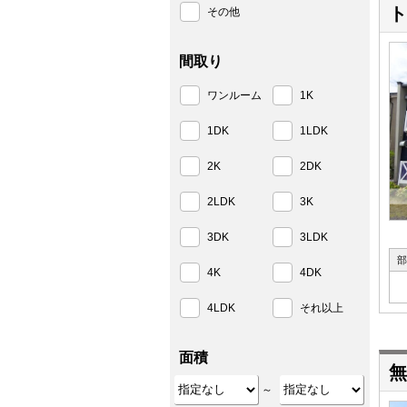
ト
その他
間取り
ワンルーム
1K
1DK
1LDK
2K
2DK
2LDK
3K
3DK
3LDK
部
4K
4DK
4LDK
それ以上
面積
無
～