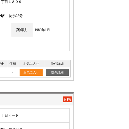
２丁目１８０９
丘駅
徒歩28分
築年月
1980年1月
証金
償却
お気に入り
物件詳細
-
お気に入り
物件詳細
５丁目４ー９