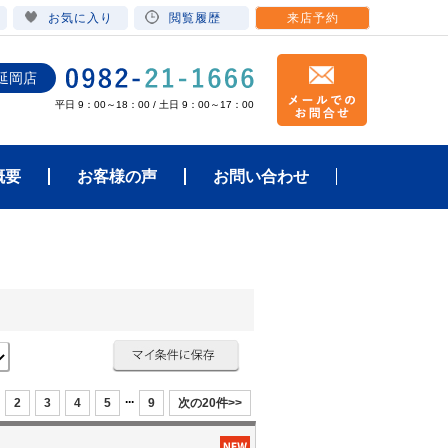
お気に入り
閲覧履歴
来店予約
延岡店
平日 9：00～18：00 / 土日 9：00～17：00
概要
お客様の声
お問い合わせ
...
2
3
4
5
9
次の20件>>