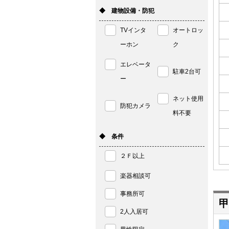
◆ 建物設備・防犯
TVインタ
オートロッ
ーホン
ク
エレベータ
駐車2台可
ー
ネット使用
防犯カメラ
料不要
◆ 条件
２Ｆ以上
楽器相談可
事務所可
甲
2人入居可