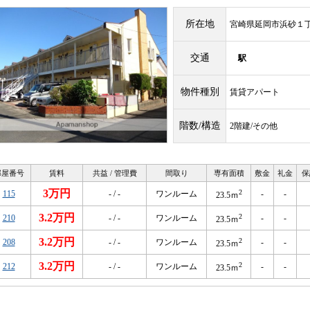
所在地
宮崎県延岡市浜砂１
交通
駅
物件種別
賃貸アパート
階数/構造
2階建/その他
部屋番号
賃料
共益 / 管理費
間取り
専有面積
敷金
礼金
保
3万円
2
115
- / -
ワンルーム
-
-
23.5ｍ
3.2万円
2
210
- / -
ワンルーム
-
-
23.5ｍ
3.2万円
2
208
- / -
ワンルーム
-
-
23.5ｍ
3.2万円
2
212
- / -
ワンルーム
-
-
23.5ｍ