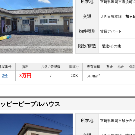
所在地
宮崎県延岡市塩浜町
交通
ＪＲ日豊本線
旭ヶ
物件種別
賃貸アパート
階数/構造
1階建/その他
部屋番号
賃料
共益 / 管理費
間取り
専有面積
敷金
礼金
保
3万円
2
2号
- / -
2DK
-
-
-
34.78ｍ
ッピーピープルハウス
所在地
宮崎県延岡市緑ケ丘