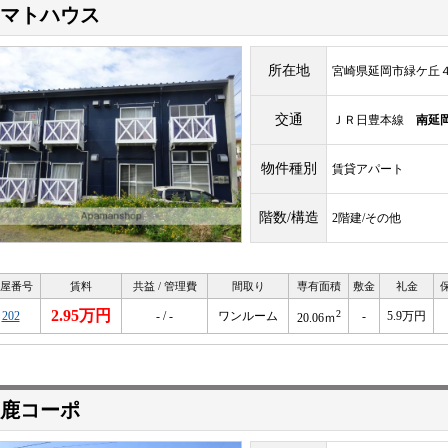
マトハウス
所在地
宮崎県延岡市緑ケ丘
交通
ＪＲ日豊本線
南延
物件種別
賃貸アパート
階数/構造
2階建/その他
屋番号
賃料
共益 / 管理費
間取り
専有面積
敷金
礼金
2.95万円
2
202
- / -
ワンルーム
-
5.9万円
20.06ｍ
鹿コーポ