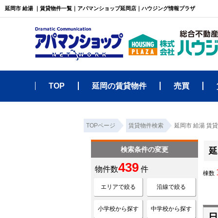
延岡市 給湯 ｜賃貸物件一覧｜アパマンショップ延岡店｜ハウジング情報プラザ
TOP
延岡の賃貸物件
売買
TOPページ
賃貸物件検索
延岡市 給湯 賃
検索条件の変更
延
439
物件数
件
棟数
エリアで絞る
沿線で絞る
小学校から探す
中学校から探す
日