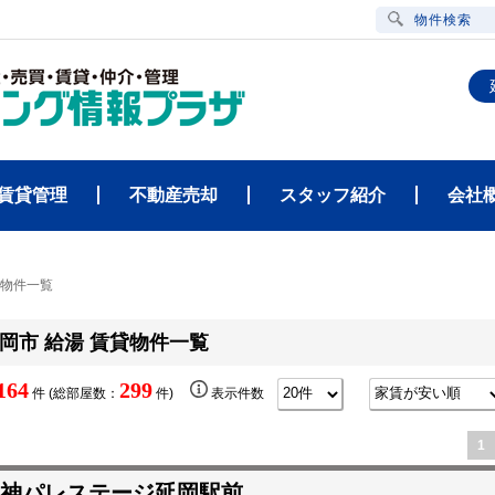
物件検索
賃貸管理
不動産売却
スタッフ紹介
会社
貸物件一覧
岡市 給湯 賃貸物件一覧
164
299
件 (総部屋数：
件)
表示件数
1
神パレステージ延岡駅前