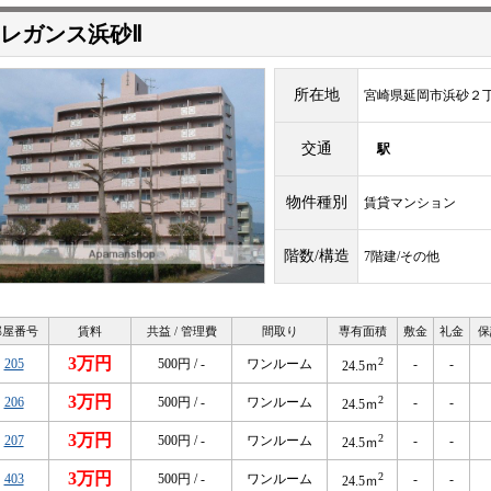
レガンス浜砂Ⅱ
所在地
宮崎県延岡市浜砂２
交通
駅
物件種別
賃貸マンション
階数/構造
7階建/その他
部屋番号
賃料
共益 / 管理費
間取り
専有面積
敷金
礼金
保
3万円
2
205
500円 / -
ワンルーム
-
-
24.5ｍ
3万円
2
206
500円 / -
ワンルーム
-
-
24.5ｍ
3万円
2
207
500円 / -
ワンルーム
-
-
24.5ｍ
3万円
2
403
500円 / -
ワンルーム
-
-
24.5ｍ