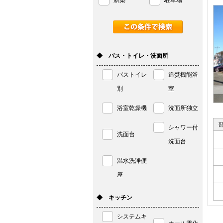
新築
駐車場
◆ バス・トイレ・洗面所
バストイレ
追焚機能浴
別
室
浴室乾燥機
洗面所独立
シャワー付
洗面台
洗面台
温水洗浄便
座
◆ キッチン
システムキ