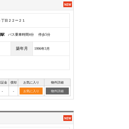
４丁目２２ー２１
岡駅
バス乗車時間4分 停歩5分
築年月
1996年3月
保証金
償却
お気に入り
物件詳細
-
-
お気に入り
物件詳細