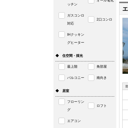
オール電化
ッチン
エ
ガスコンロ
2口コンロ
対応
IHクッキン
グヒーター
◆ 住空間・採光
最上階
角部屋
バルコニー
南向き
◆ 居室
フローリン
ロフト
グ
エアコン