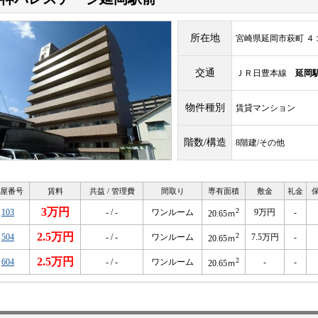
所在地
宮崎県延岡市萩町 ４
交通
ＪＲ日豊本線
延岡
物件種別
賃貸マンション
階数/構造
8階建/その他
屋番号
賃料
共益 / 管理費
間取り
専有面積
敷金
礼金
3万円
2
103
- / -
ワンルーム
9万円
-
20.65ｍ
2.5万円
2
504
- / -
ワンルーム
7.5万円
-
20.65ｍ
2.5万円
2
604
- / -
ワンルーム
-
-
20.65ｍ