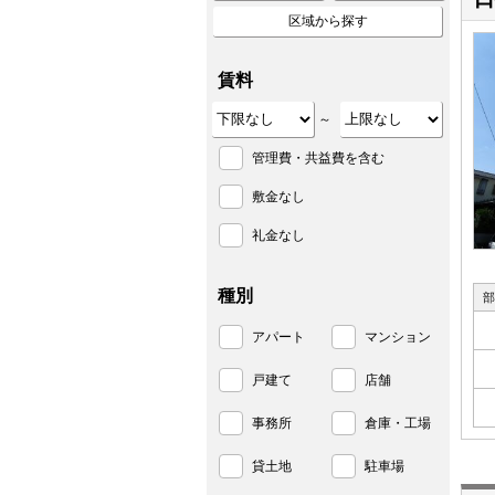
区域から探す
賃料
～
管理費・共益費を含む
敷金なし
礼金なし
種別
部
アパート
マンション
戸建て
店舗
事務所
倉庫・工場
貸土地
駐車場