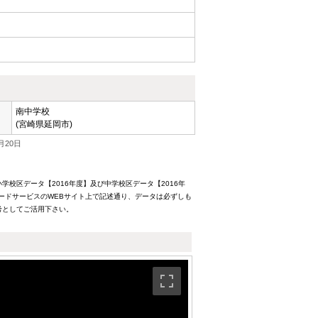
南中学校
(宮崎県延岡市)
月20日
校区データ【2016年度】及び中学校区データ【2016年
ードサービスのWEBサイト上で記述通り、データは必ずしも
考としてご活用下さい。