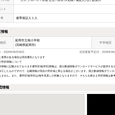
ガス:プロパン / 水道:公営 / 排水:浄化槽 / 保証人代行:必加入
ント
 考
連帯保証人１人
区情報
延岡市立南小学校
校区
中学校区
(宮崎県延岡市)
2026年08月06日
次回更新予定日：2026年08
と差異がある場合は現況優先となります
の学区情報について
件情報に記載されております通学区域(学区)情報は、国土数値情報ダウンロードサービスが提供する小学
加工したものですので、記載情報が現在の学区域と異なる場合がございます。国土数値情報ダウンロ
えません。また、通学区域(学区)は毎年見直しの対象となりますので、そちらを踏まえ学区情報は参
図情報