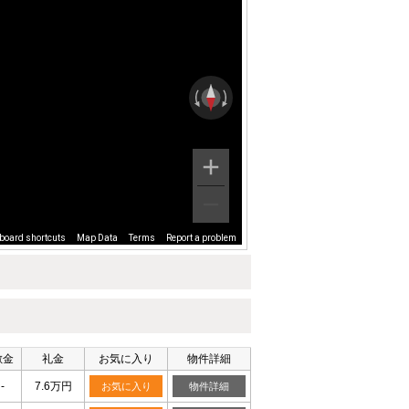
board shortcuts
Map Data
Terms
Report a problem
敷金
礼金
お気に入り
物件詳細
-
7.6万円
お気に入り
物件詳細