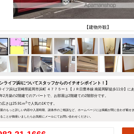
【建物外観】
ンライフ浜Ⅰについてスタッフからのイチオシポイント！】
ライフ浜Ⅰは宮崎県延岡市浜町 ４７７５ー１【ＪＲ日豊本線 南延岡駅徒歩11分】に
88年2月築の2階建てのアパートで、お部屋は2階建ての2階部分です。
2
広さは25.91ｍ
で人気の1Kです。
屋のもっと詳しい内容や入居時期、諸条件のご相談など、ホームページには掲載が間に合わず載せ
ることが御座いましたらお気軽にメールにて
お問い合わせ
ください。