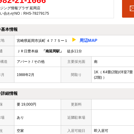
982-21-1666
ジング情報プラザ 延岡店
い合わせNO：RHS-78279175
件基本情報
周辺MAP
在地
宮崎県延岡市浜町 ４７７５ー１
通
ＪＲ日豊本線
「南延岡駅」
徒歩11分
/ 構造
アパート / その他
主要採光面
南
1K（ K4畳(2階)/洋室7畳
年月
1988年2月
間取り
(2階) ）
件詳細情報
保
要 19,000円
更新料
車場
あり
近隣駐車場
況
空家
入居可能日
即入居可