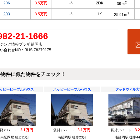
2
206
3.5万円
-/-
2DK
39ｍ
2
203
3.5万円
-/-
1K
25.91ｍ
982-21-1666
ジング情報プラザ 延岡店
い合わせNO：RHS-78279175
の物件に似た物件をチェック！
ッピーピープルハウス
ハッピーピープルハウス
グッドウィル大
3.1万円
3.1万円
3.
賃貸アパート
賃貸アパート
賃貸アパート
南延岡駅 徒歩23分
南延岡駅 徒歩23分
南延岡駅 徒歩4