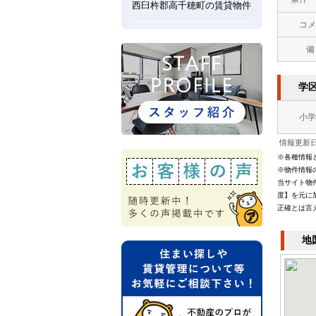
西臼杵郡高千穂町の賃貸物件
コメ
備
学
小学
情報更新日：
※各種情報
※物件情報
当サイト物
度】を元に
正確とは言
地