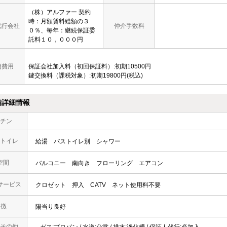
（株）アルファー 契約
時：月額賃料総額の３
代行会社
仲介手数料
０％、毎年：継続保証委
託料１０，０００円
期費用
保証会社加入料（初回保証料）:初期10500円
鍵交換料（課税対象）:初期19800円(税込)
備詳細情報
チン
トイレ
給湯
バストイレ別
シャワー
空間
バルコニー
南向き
フローリング
エアコン
サービス
クロゼット
押入
CATV
ネット使用料不要
 徴
陽当り良好
その他