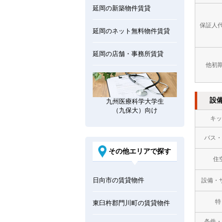
延岡の新築物件賃貸
保証人
延岡のネット無料物件賃貸
延岡の店舗・事務所賃貸
他初
設
九州医療科学大学生
（九保大）向け
キッ
バス・
その他エリアで探す
住
日向市の賃貸物件
設備・
特
東臼杵郡門川町の賃貸物件
条件・