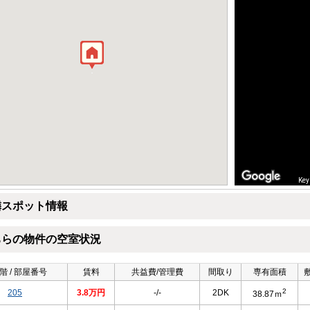
Key
隣スポット情報
ちらの物件の空室状況
階 / 部屋番号
賃料
共益費/管理費
間取り
専有面積
2
205
3.8万円
-/-
2DK
38.87ｍ