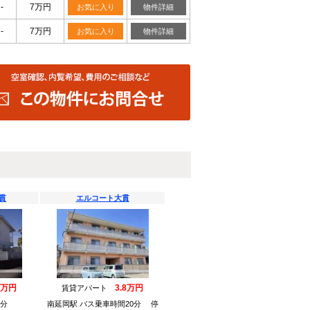
-
7万円
お気に入り
物件詳細
-
7万円
お気に入り
物件詳細
貫
エルコート大貫
2万円
3.8万円
賃貸アパート
4分
南延岡駅 バス乗車時間20分 停