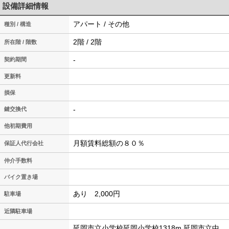
設備詳細情報
アパート / その他
種別 / 構造
2階 / 2階
所在階 / 階数
-
契約期間
更新料
損保
-
鍵交換代
他初期費用
月額賃料総額の８０％
保証人代行会社
仲介手数料
バイク置き場
あり 2,000円
駐車場
近隣駐車場
延岡市立小学校延岡小学校1318m 延岡市立中