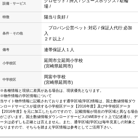
クロゼット / 押入 / シューズボックス / 駐輪
設備・サービス
場 /
陽当り良好 /
特徴
プロパン公営ペット:対応 / 保証人代行:必加
入
条件・その他
２Ｆ以上 /
連帯保証人１人
備考
延岡市立延岡小学校
小学校区
(宮崎県延岡市)
岡富中学校
中学校区
(宮崎県延岡市)
※各種情報と現状に差異がある場合は、現状優先となります。
※物件情報の学区情報について
当サイト物件情報に記載されております通学区域(学区)情報は、国土数値情報ダウ
ンロードサービスが提供する小学校区データ【2016年度】及び中学校区データ
【2016年度】を元に加工したものですので、記載情報が現在の学区域と異なる場合
がございます。国土数値情報ダウンロードサービスのWEBサイト上で記述通り、デ
ータは必ずしも正確とは言えません。また、通学区域(学区)は毎年見直しの対象と
なりますので、そちらを踏まえ学区情報は参考としてご活用下さい。