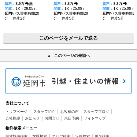
賃料：
3.9万円
/無
賃料：
3.3万円
/-
賃料：
3.3万円
/-
間取：
1K（29.05）
間取：
1K（25.08）
間取：
1K（25.08）
延岡
/バス乗車時間20
延岡
/バス乗車時間20
延岡
/バス乗車時間20
分 停歩2分
分 停歩5分
分 停歩5分
このページをメールで送る
このページの先頭へ
当社について
トップページ
スタッフ紹介
お客様の声
スタッフブログ
会社概要
お知らせ
お問合せ
来店予約
サイトマップ
物件検索メニュー
賃貸物件検索
学区検索
エリア検索
沿線検索
町名検索