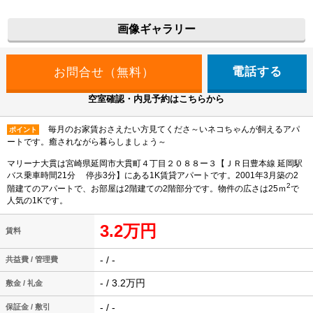
画像ギャラリー
電話する
空室確認・内見予約はこちらから
毎月のお家賃おさえたい方見てくださ～いネコちゃんが飼えるアパ
ポイント
ートです。癒されながら暮らしましょう～
マリーナ大貫は宮崎県延岡市大貫町４丁目２０８８ー３【ＪＲ日豊本線 延岡駅
バス乗車時間21分 停歩3分】にある1K賃貸アパートです。2001年3月築の2
2
階建てのアパートで、お部屋は2階建ての2階部分です。物件の広さは25ｍ
で
人気の1Kです。
3.2万円
賃料
- / -
共益費 / 管理費
- / 3.2万円
敷金 / 礼金
- / -
保証金 / 敷引