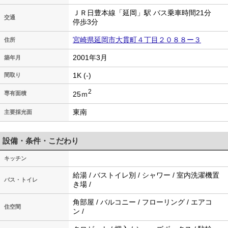
ＪＲ日豊本線「延岡」駅 バス乗車時間21分
交通
停歩3分
宮崎県延岡市大貫町４丁目２０８８ー３
住所
2001年3月
築年月
1K (-)
間取り
2
25ｍ
専有面積
東南
主要採光面
設備・条件・こだわり
キッチン
給湯 / バストイレ別 / シャワー / 室内洗濯機置
バス・トイレ
き場 /
角部屋 / バルコニー / フローリング / エアコ
住空間
ン /