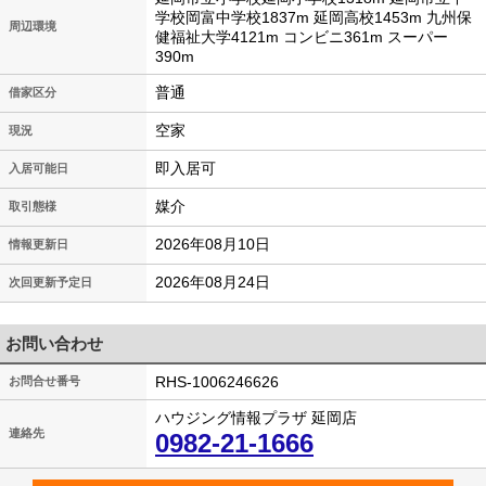
学校岡富中学校1837m 延岡高校1453m 九州保
周辺環境
健福祉大学4121m コンビニ361m スーパー
390m
普通
借家区分
空家
現況
即入居可
入居可能日
媒介
取引態様
2026年08月10日
情報更新日
2026年08月24日
次回更新予定日
お問い合わせ
RHS-1006246626
お問合せ番号
ハウジング情報プラザ 延岡店
連絡先
0982-21-1666