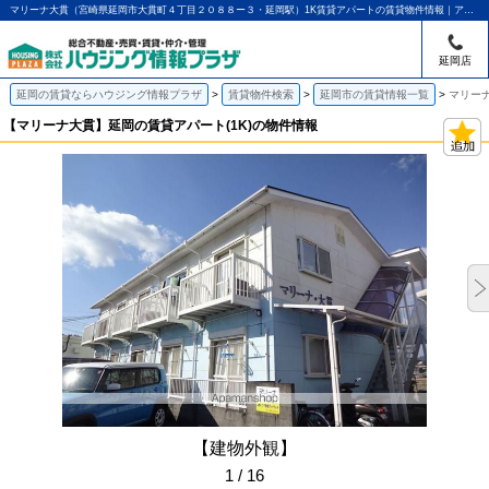
マリーナ大貫（宮崎県延岡市大貫町４丁目２０８８ー３・延岡駅）1K賃貸アパートの賃貸物件情報｜アパマンショップ延岡店｜ハウジング情報プラザ
延岡店
延岡の賃貸ならハウジング情報プラザ
賃貸物件検索
延岡市の賃貸情報一覧
マリーナ
【マリーナ大貫】延岡の賃貸アパート(1K)の物件情報
【建物外観】
1 / 16