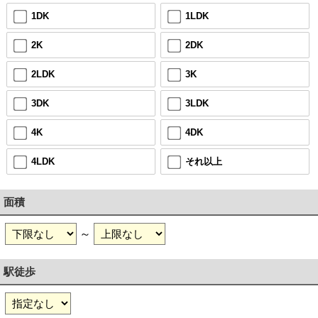
1DK
1LDK
2K
2DK
2LDK
3K
3DK
3LDK
4K
4DK
4LDK
それ以上
面積
～
駅徒歩