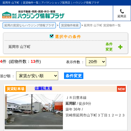
延岡市 山下町 ｜賃貸物件一覧｜アパマンショップ延岡店｜ハウジング情報プラザ
延岡店
延岡の賃貸ならハウジング情報プラザ
賃貸物件検索
延岡市 山下町 賃貸物件一覧
選択中の条件
条件
延岡市 山下町
変更
4
件 (総物件数：
13
件)
表示件数 ：
条件変更
並び順 ：
佐藤駐車場
賃貸駐車場
ＪＲ日豊本線
延岡駅
/ 徒歩9分
築年 36年 /
宮崎県延岡市山下町３丁目１２ー２３