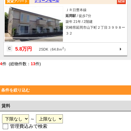
グリーンモール
賃貸アパート
ＪＲ日豊本線
延岡駅
/ 徒歩7分
築年 21年 / 2階建
宮崎県延岡市山下町２丁目３９９８ー
３２
5.8万円
C
2
2SDK（64.8ｍ
）
4
件 (総物件数：
13
件)
条件を絞り込む
賃料
～
管理費込みで検索