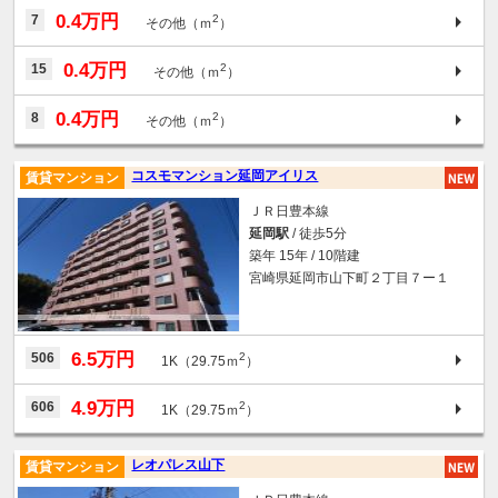
0.4万円
7
2
その他（ｍ
）
0.4万円
15
2
その他（ｍ
）
0.4万円
8
2
その他（ｍ
）
コスモマンション延岡アイリス
賃貸マンション
ＪＲ日豊本線
延岡駅
/ 徒歩5分
築年 15年 / 10階建
宮崎県延岡市山下町２丁目７ー１
6.5万円
506
2
1K（29.75ｍ
）
4.9万円
606
2
1K（29.75ｍ
）
レオパレス山下
賃貸マンション