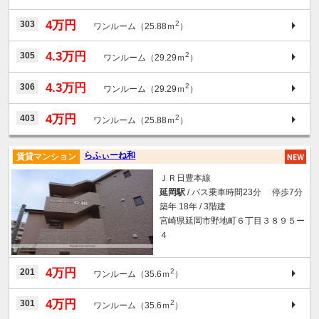
4万円
303
2
ワンルーム（25.88ｍ
）
4.3万円
305
2
ワンルーム（29.29ｍ
）
4.3万円
306
2
ワンルーム（29.29ｍ
）
4万円
403
2
ワンルーム（25.88ｍ
）
らふぃーね和
賃貸マンション
ＪＲ日豊本線
延岡駅
/ バス乗車時間23分 停歩7分
築年 18年 / 3階建
宮崎県延岡市野地町６丁目３８９５ー
４
4万円
201
2
ワンルーム（35.6ｍ
）
4万円
301
2
ワンルーム（35.6ｍ
）