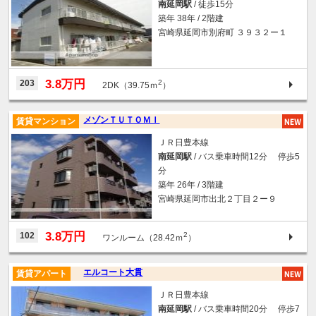
南延岡駅
/ 徒歩15分
築年 38年 / 2階建
宮崎県延岡市別府町 ３９３２ー１
3.8万円
203
2
2DK（39.75ｍ
）
メゾンＴＵＴＯＭＩ
賃貸マンション
ＪＲ日豊本線
南延岡駅
/ バス乗車時間12分 停歩5
分
築年 26年 / 3階建
宮崎県延岡市出北２丁目２ー９
3.8万円
102
2
ワンルーム（28.42ｍ
）
エルコート大貫
賃貸アパート
ＪＲ日豊本線
南延岡駅
/ バス乗車時間20分 停歩7