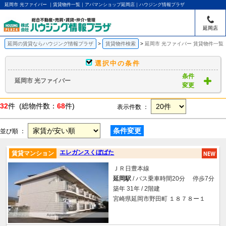
延岡市 光ファイバー ｜賃貸物件一覧｜アパマンショップ延岡店｜ハウジング情報プラザ
延岡店
延岡の賃貸ならハウジング情報プラザ
賃貸物件検索
延岡市 光ファイバー 賃貸物件一覧
選択中の条件
条件
延岡市 光ファイバー
変更
32
件 (総物件数：
68
件)
表示件数 ：
条件変更
並び順 ：
エレガンスくぼばた
賃貸マンション
ＪＲ日豊本線
延岡駅
/ バス乗車時間20分 停歩7分
築年 31年 / 2階建
宮崎県延岡市野田町 １８７８ー１