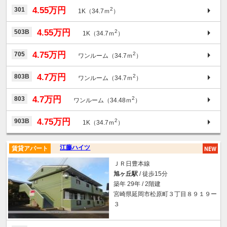
4.55万円
301
2
1K（34.7ｍ
）
4.55万円
503B
2
1K（34.7ｍ
）
4.75万円
705
2
ワンルーム（34.7ｍ
）
4.7万円
803B
2
ワンルーム（34.7ｍ
）
4.7万円
803
2
ワンルーム（34.48ｍ
）
4.75万円
903B
2
1K（34.7ｍ
）
江藤ハイツ
賃貸アパート
ＪＲ日豊本線
旭ヶ丘駅
/ 徒歩15分
築年 29年 / 2階建
宮崎県延岡市松原町３丁目８９１９ー
３