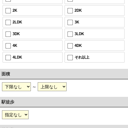
2K
2DK
2LDK
3K
3DK
3LDK
4K
4DK
4LDK
それ以上
面積
～
駅徒歩