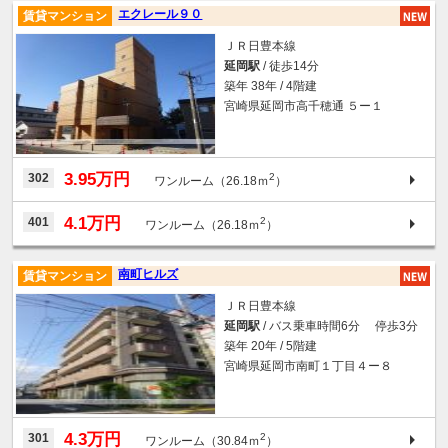
エクレール９０
賃貸マンション
ＪＲ日豊本線
延岡駅
/ 徒歩14分
築年 38年 / 4階建
宮崎県延岡市高千穂通 ５ー１
3.95万円
302
2
ワンルーム（26.18ｍ
）
4.1万円
401
2
ワンルーム（26.18ｍ
）
南町ヒルズ
賃貸マンション
ＪＲ日豊本線
延岡駅
/ バス乗車時間6分 停歩3分
築年 20年 / 5階建
宮崎県延岡市南町１丁目４ー８
4.3万円
301
2
ワンルーム（30.84ｍ
）