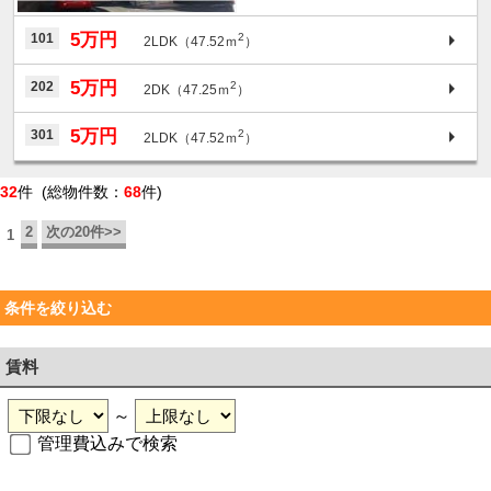
5万円
101
2
2LDK（47.52ｍ
）
5万円
202
2
2DK（47.25ｍ
）
5万円
301
2
2LDK（47.52ｍ
）
32
件 (総物件数：
68
件)
2
次の20件>>
1
条件を絞り込む
賃料
～
管理費込みで検索