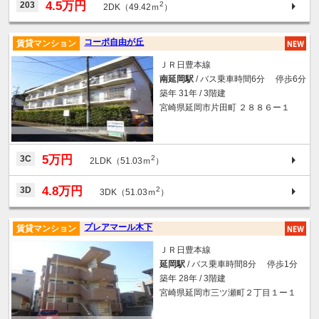
4.5万円
203
2
2DK（49.42ｍ
）
コーポ自由が丘
賃貸マンション
ＪＲ日豊本線
南延岡駅
/ バス乗車時間6分 停歩6分
築年 31年 / 3階建
宮崎県延岡市片田町 ２８８６ー１
5万円
3C
2
2LDK（51.03ｍ
）
4.8万円
3D
2
3DK（51.03ｍ
）
プレアマール木下
賃貸マンション
ＪＲ日豊本線
延岡駅
/ バス乗車時間8分 停歩1分
築年 28年 / 3階建
宮崎県延岡市三ツ瀬町２丁目１ー１