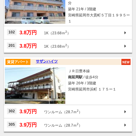
分
築年 21年 / 3階建
宮崎県延岡市大貫町５丁目１９９５ー
１
3.8万円
102
2
1K（23.68ｍ
）
3.8万円
201
2
1K（23.68ｍ
）
サザンハイツ
賃貸アパート
ＪＲ日豊本線
南延岡駅
/ 徒歩4分
築年 26年 / 3階建
宮崎県延岡市浜町 １７５ー１
3.9万円
302
2
ワンルーム（28.7ｍ
）
3.9万円
305
2
ワンルーム（28.7ｍ
）