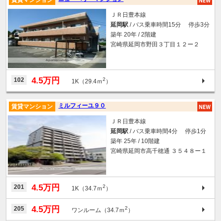
賃貸マンション
ＪＲ日豊本線
延岡駅
/ バス乗車時間15分 停歩3分
築年 20年 / 2階建
宮崎県延岡市野田３丁目１２ー２
4.5万円
102
2
1K（29.4ｍ
）
ミルフィーユ９０
賃貸マンション
ＪＲ日豊本線
延岡駅
/ バス乗車時間4分 停歩1分
築年 25年 / 10階建
宮崎県延岡市高千穂通 ３５４８ー１
4.5万円
201
2
1K（34.7ｍ
）
4.5万円
205
2
ワンルーム（34.7ｍ
）