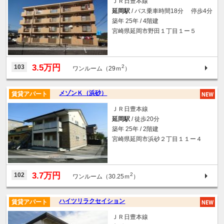
ＪＲ日豊本線
延岡駅
/ バス乗車時間18分 停歩4分
築年 25年 / 4階建
宮崎県延岡市野田１丁目１ー５
3.5万円
103
2
ワンルーム（29ｍ
）
メゾンＫ（浜砂）
賃貸アパート
ＪＲ日豊本線
延岡駅
/ 徒歩20分
築年 25年 / 2階建
宮崎県延岡市浜砂２丁目１１ー４
3.7万円
102
2
ワンルーム（30.25ｍ
）
ハイツリラクセイション
賃貸アパート
ＪＲ日豊本線