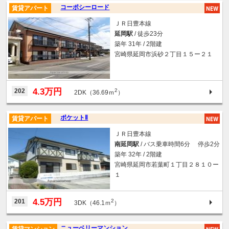
コーポシーロード
賃貸アパート
ＪＲ日豊本線
延岡駅
/ 徒歩23分
築年 31年 / 2階建
宮崎県延岡市浜砂２丁目１５ー２１
4.3万円
202
2
2DK（36.69ｍ
）
ポケットⅡ
賃貸アパート
ＪＲ日豊本線
南延岡駅
/ バス乗車時間6分 停歩2分
築年 32年 / 2階建
宮崎県延岡市若葉町１丁目２８１０ー
１
4.5万円
201
2
3DK（46.1ｍ
）
ニューベリーマンション