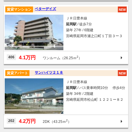
ベターデイズ
賃貸マンション
ＪＲ日豊本線
延岡駅
/ 徒歩7分
築年 27年 / 6階建
宮崎県延岡市瀬之口町１丁目３ー３
4.1万円
406
2
ワンルーム（26.25ｍ
）
サンハイツ２１８
賃貸アパート
ＪＲ日豊本線
延岡駅
/ バス乗車時間10分 停歩4分
築年 34年 / 2階建
宮崎県延岡市松山町 １２２１ー８２
4.2万円
202
2
2DK（43.25ｍ
）