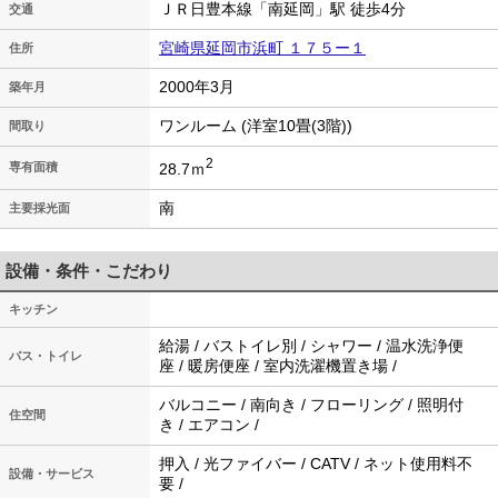
ＪＲ日豊本線「南延岡」駅 徒歩4分
交通
宮崎県延岡市浜町 １７５ー１
住所
2000年3月
築年月
ワンルーム (洋室10畳(3階))
間取り
2
28.7ｍ
専有面積
南
主要採光面
設備・条件・こだわり
キッチン
給湯 / バストイレ別 / シャワー / 温水洗浄便
バス・トイレ
座 / 暖房便座 / 室内洗濯機置き場 /
バルコニー / 南向き / フローリング / 照明付
住空間
き / エアコン /
押入 / 光ファイバー / CATV / ネット使用料不
設備・サービス
要 /