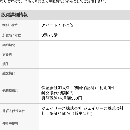
なりますので、そちらを踏まえ学区情報は参考としてご活用下さい。
設備詳細情報
アパート / その他
種別 / 構造
3階 / 3階
所在階 / 階数
-
契約期間
更新料
損保
-
鍵交換代
保証会社加入料（初回保証料）:初期0円
他初期費用
鍵交換代:初期0円
月額保険料:月額950円
ジェイリース株式会社 ジェイリース株式会社
保証人代行会社
初回保証料50％（貸主負担）
仲介手数料