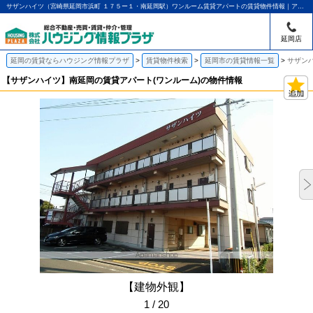
サザンハイツ（宮崎県延岡市浜町 １７５ー１・南延岡駅）ワンルーム賃貸アパートの賃貸物件情報｜アパマンショップ延岡店｜ハウジング情報プラザ
延岡店
延岡の賃貸ならハウジング情報プラザ
賃貸物件検索
延岡市の賃貸情報一覧
サザン
【サザンハイツ】南延岡の賃貸アパート(ワンルーム)の物件情報
【建物外観】
1 / 20