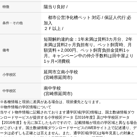
陽当り良好 /
特徴
都市公営浄化槽ペット:対応 / 保証人代行:必
加入
条件・その他
２Ｆ以上 /
短期解約違約金：1年未満は賃料3カ月分、2年
未満は賃料2ヶ月負担有り。ペット飼育時、月
額賃料＋2,000円、ペット飼育負担金賃料1ヶ
備考
月。キャンペーン中の仲介手数料は田中屋より
1ヶ月+消費税
延岡市立南小学校
小学校区
(宮崎県延岡市)
南中学校
中学校区
(宮崎県延岡市)
※各種情報と現状に差異がある場合は、現状優先となります。
※物件情報の学区情報について
当サイト物件情報に記載されております通学区域(学区)情報は、国土数値情報ダウ
ンロードサービスが提供する小学校区データ【2016年度】及び中学校区データ
【2016年度】を元に加工したものですので、記載情報が現在の学区域と異なる場合
がございます。国土数値情報ダウンロードサービスのWEBサイト上で記述通り、デ
ータは必ずしも正確とは言えません。また、通学区域(学区)は毎年見直しの対象と