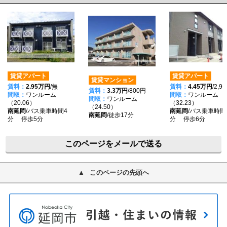
賃貸アパート
賃貸アパート
賃貸マンション
賃料：
2.95万円
/無
賃料：
4.45万円
/2,9
賃料：
3.3万円
/800円
間取：
ワンルーム
間取：
ワンルーム
間取：
ワンルーム
（20.06）
（32.23）
（24.50）
南延岡
/バス乗車時間4
南延岡
/バス乗車時間
南延岡
/徒歩17分
分 停歩5分
分 停歩6分
このページをメールで送る
このページの先頭へ