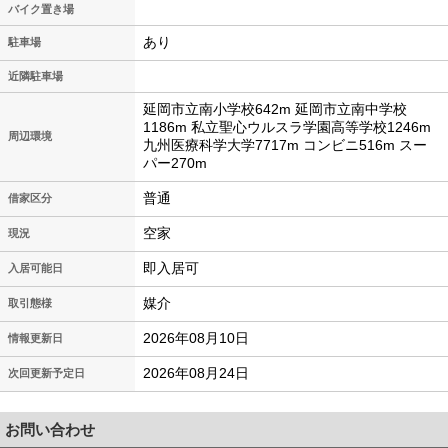
バイク置き場
あり
駐車場
近隣駐車場
延岡市立南小学校642m 延岡市立南中学校
1186m 私立聖心ウルスラ学園高等学校1246m
周辺環境
九州医療科学大学7717m コンビニ516m スー
パー270m
普通
借家区分
空家
現況
即入居可
入居可能日
媒介
取引態様
2026年08月10日
情報更新日
2026年08月24日
次回更新予定日
お問い合わせ