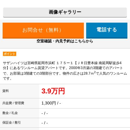
画像ギャラリー
電話する
空室確認・内見予約はこちらから
ポイント
サザンハイツは宮崎県延岡市浜町 １７５ー１【ＪＲ日豊本線 南延岡駅徒歩4
分】にあるワンルーム賃貸アパートです。2000年3月築の3階建てのアパート
2
で、お部屋は3階建ての3階部分です。物件の広さは28.7ｍ
で人気のワンルーム
です。
3.9万円
賃料
1,300円 / -
共益費 / 管理費
- / -
敷金 / 礼金
- / -
保証金 / 敷引