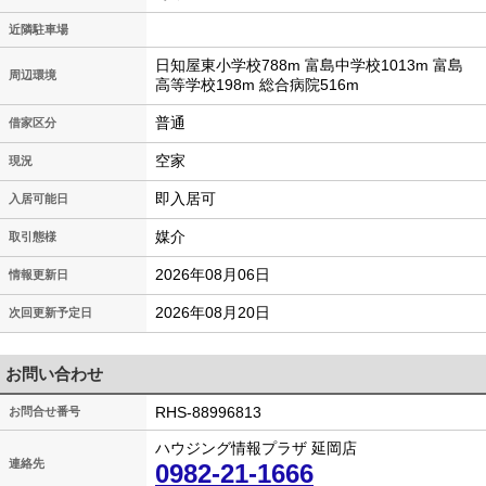
近隣駐車場
日知屋東小学校788m 富島中学校1013m 富島
周辺環境
高等学校198m 総合病院516m
普通
借家区分
空家
現況
即入居可
入居可能日
媒介
取引態様
2026年08月06日
情報更新日
2026年08月20日
次回更新予定日
お問い合わせ
RHS-88996813
お問合せ番号
ハウジング情報プラザ 延岡店
連絡先
0982-21-1666