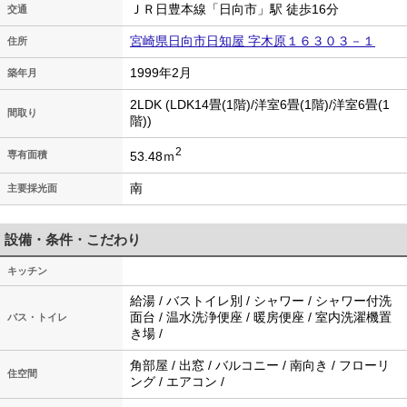
ＪＲ日豊本線「日向市」駅 徒歩16分
交通
宮崎県日向市日知屋 字木原１６３０３－１
住所
1999年2月
築年月
2LDK (LDK14畳(1階)/洋室6畳(1階)/洋室6畳(1
間取り
階))
2
53.48ｍ
専有面積
南
主要採光面
設備・条件・こだわり
キッチン
給湯 / バストイレ別 / シャワー / シャワー付洗
面台 / 温水洗浄便座 / 暖房便座 / 室内洗濯機置
バス・トイレ
き場 /
角部屋 / 出窓 / バルコニー / 南向き / フローリ
住空間
ング / エアコン /