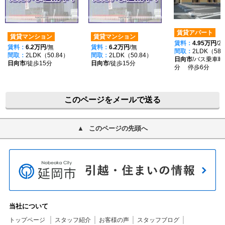
賃貸アパート
賃貸マンション
賃貸マンション
賃料：
4.95万円
/2
賃料：
6.2万円
/無
賃料：
6.2万円
/無
間取：
2LDK（58.
間取：
2LDK（50.84）
間取：
2LDK（50.84）
日向市
/バス乗車時
日向市
/徒歩15分
日向市
/徒歩15分
分 停歩6分
このページをメールで送る
このページの先頭へ
当社について
トップページ
スタッフ紹介
お客様の声
スタッフブログ