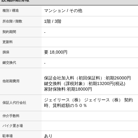
マンション / その他
種別 / 構造
1階 / 3階
所在階 / 階数
-
契約期間
更新料
要 18,000円
損保
-
鍵交換代
保証会社加入料（初回保証料）:初期26000円
他初期費用
鍵交換料（課税対象）:初期13200円(税込)
家財保険料:初期18000円
ジェイリース（株） ジェイリース（株） 契約
保証人代行会社
時、賃料総額の５０％
仲介手数料
バイク置き場
あり
駐車場