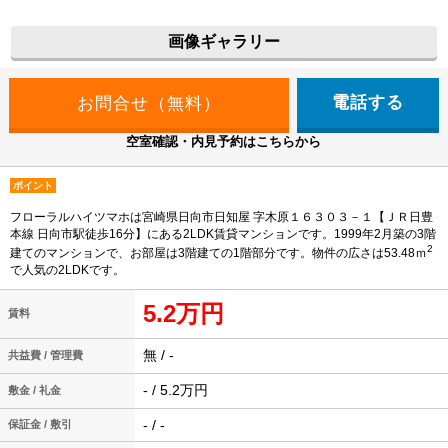
画像ギャラリー
電話する
空室確認・内見予約はこちらから
ポイント
フローラルハイツマホは宮崎県日向市日知屋 字木原１６３０３－１【ＪＲ日豊
本線 日向市駅徒歩16分】にある2LDK賃貸マンションです。1999年2月築の3階
2
建てのマンションで、お部屋は3階建ての1階部分です。物件の広さは53.48ｍ
で人気の2LDKです。
5.2万円
賃料
無 / -
共益費 / 管理費
- / 5.2万円
敷金 / 礼金
- / -
保証金 / 敷引