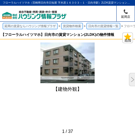
フローラルハイツマホ（宮崎県日向市日知屋 字木原１６３０３－１・日向市駅）2LDK賃貸マンションの賃貸物件情報｜アパマンショップ延岡店｜ハウジング情報プラザ
延岡店
延岡の賃貸ならハウジング情報プラザ
賃貸物件検索
日向市の賃貸情報一覧
フローラ
【フローラルハイツマホ】日向市の賃貸マンション(2LDK)の物件情報
【建物外観】
1 / 37