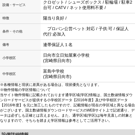
クロゼット / シューズボックス / 駐輪場 / 駐車2
設備・サービス
台可 / CATV / ネット使用料不要 /
陽当り良好 /
特徴
プロパン公営ペット:対応 / 子供:可 / 保証人
条件・その他
代行:必加入
連帯保証人１名
備考
日向市立日知屋東小学校
小学校区
(宮崎県日向市)
富島中学校
中学校区
(宮崎県日向市)
※各種情報と現状に差異がある場合は、現状優先となります。
※物件情報の学区情報について
当サイト物件情報に記載されております通学区域(学区)情報は、国土数値情報ダウ
ンロードサービスが提供する小学校区データ【2016年度】及び中学校区データ
【2016年度】を元に加工したものですので、記載情報が現在の学区域と異なる場合
がございます。国土数値情報ダウンロードサービスのWEBサイト上で記述通り、デ
ータは必ずしも正確とは言えません。また、通学区域(学区)は毎年見直しの対象と
なりますので、そちらを踏まえ学区情報は参考としてご活用下さい。
設備詳細情報