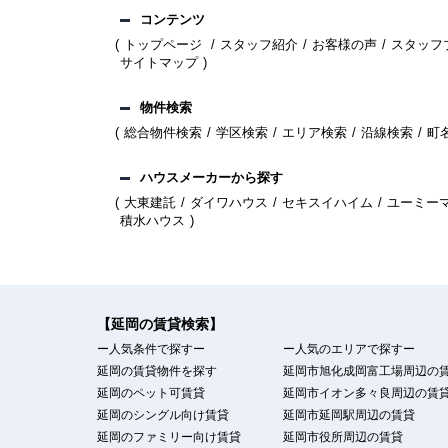
コンテンツ
トップページ
スタッフ紹介
お客様の声
スタッフ
サイトマップ
物件検索
総合物件検索
学区検索
エリア検索
沿線検索
町
ハウスメーカーから探す
大東建託
ダイワハウス
セキスイハイム
ユーミー
積水ハウス
【延岡の賃貸検索】
ー人気条件で探すー
ー人気のエリアで探すー
延岡の賃貸物件を探す
延岡市旭化成岡富工場周辺の
延岡のペット可賃貸
延岡市イオン多々良周辺の賃
延岡のシングル向け賃貸
延岡市延岡駅周辺の賃貸
延岡のファミリー向け賃貸
延岡市役所周辺の賃貸