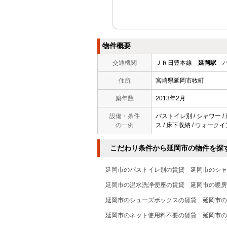
物件概要
交通機関
ＪＲ日豊本線
延岡駅
バ
住所
宮崎県延岡市牧町
築年数
2013年2月
設備・条件
バストイレ別 / シャワー /
の一例
ス / 床下収納 / ウォークイ
こだわり条件から延岡市の物件を探
延岡市のバストイレ別の賃貸
延岡市のシャ
延岡市の温水洗浄便座の賃貸
延岡市の暖房
延岡市のシューズボックスの賃貸
延岡市の
延岡市のネット使用料不要の賃貸
延岡市の