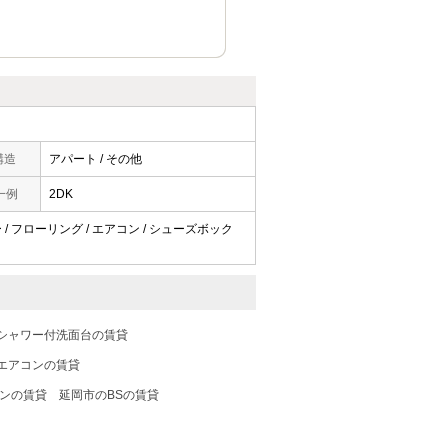
構造
アパート / その他
一例
2DK
 / フローリング / エアコン / シューズボック
シャワー付洗面台の賃貸
エアコンの賃貸
ホンの賃貸
延岡市のBSの賃貸