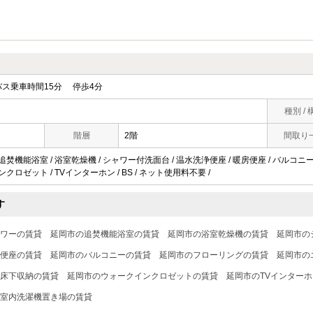
ス乗車時間15分 停歩4分
種別 / 
階層
2階
間取り
 追焚機能浴室 / 浴室乾燥機 / シャワー付洗面台 / 温水洗浄便座 / 暖房便座 / バルコニー
ンクロゼット / TVインターホン / BS / ネット使用料不要 /
す
ワーの賃貸
延岡市の追焚機能浴室の賃貸
延岡市の浴室乾燥機の賃貸
延岡市の
便座の賃貸
延岡市のバルコニーの賃貸
延岡市のフローリングの賃貸
延岡市の
床下収納の賃貸
延岡市のウォークインクロゼットの賃貸
延岡市のTVインター
室内洗濯機置き場の賃貸