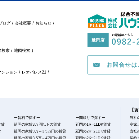
ブログ
会社概要
お知らせ
延岡店
名検索
地図検索
お問合せは
マンション
レオパレス21
【賃
ー賃料で探すー
ー間取りで探すー
当社
賃貸
延岡の家賃3万円以下の賃貸
延岡の1R~1LDK賃貸
空家
貸
延岡の家賃3万～3.5万円の賃貸
延岡の2K~2LDK賃貸
当社
延岡の家賃3.5万～4万円の賃貸
延岡の2K~2LDK賃貸
契約