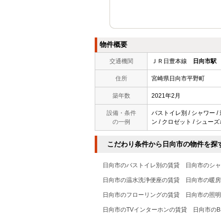
物件概要
交通機関
ＪＲ日豊本線
日向市駅
住所
宮崎県日向市平野町
築年数
2021年2月
設備・条件
バストイレ別 / シャワー / 
の一例
ン / クロゼット / シューズ
こだわり条件から日向市の物件を探
日向市のバストイレ別の賃貸
日向市のシャ
日向市の温水洗浄便座の賃貸
日向市の暖房
日向市のフローリングの賃貸
日向市の照明
日向市のTVインターホンの賃貸
日向市のB