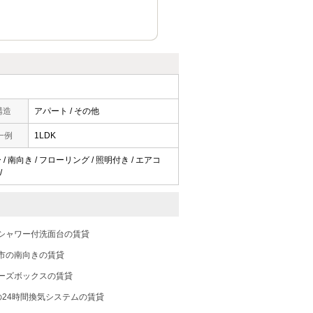
構造
アパート / その他
一例
1LDK
/ 南向き / フローリング / 照明付き / エアコ
/
シャワー付洗面台の賃貸
市の南向きの賃貸
ーズボックスの賃貸
の24時間換気システムの賃貸