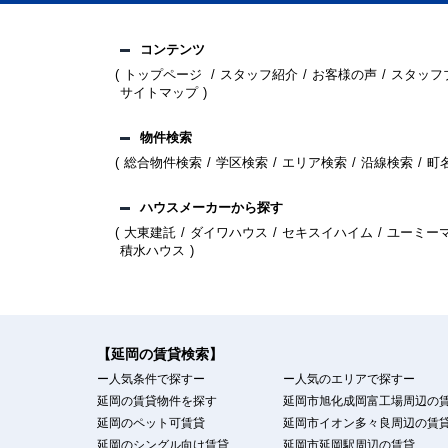
コンテンツ
トップページ
スタッフ紹介
お客様の声
スタッフ
サイトマップ
物件検索
総合物件検索
学区検索
エリア検索
沿線検索
町
ハウスメーカーから探す
大東建託
ダイワハウス
セキスイハイム
ユーミー
積水ハウス
【延岡の賃貸検索】
ー人気条件で探すー
ー人気のエリアで探すー
延岡の賃貸物件を探す
延岡市旭化成岡富工場周辺の
延岡のペット可賃貸
延岡市イオン多々良周辺の賃
延岡のシングル向け賃貸
延岡市延岡駅周辺の賃貸