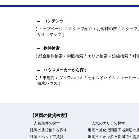
コンテンツ
トップページ
スタッフ紹介
お客様の声
スタッフ
サイトマップ
物件検索
総合物件検索
学区検索
エリア検索
沿線検索
町
ハウスメーカーから探す
大東建託
ダイワハウス
セキスイハイム
ユーミー
積水ハウス
【延岡の賃貸検索】
ー人気条件で探すー
ー人気のエリアで探すー
延岡の賃貸物件を探す
延岡市旭化成岡富工場周辺の
延岡のペット可賃貸
延岡市イオン多々良周辺の賃