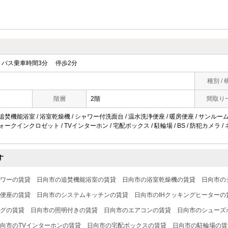
バス乗車時間3分 停歩2分
種別 / 
階層
2階
間取り
追焚機能浴室 / 浴室乾燥機 / シャワー付洗面台 / 温水洗浄便座 / 暖房便座 / サンルーム 
ウォークインクロゼット / TVインターホン / 宅配ボックス / 駐輪場 / BS / 防犯カメラ 
す
ワーの賃貸
日向市の追焚機能浴室の賃貸
日向市の浴室乾燥機の賃貸
日向市の
便座の賃貸
日向市のシステムキッチンの賃貸
日向市のIHクッキングヒーターの
グの賃貸
日向市の照明付きの賃貸
日向市のエアコンの賃貸
日向市のシューズ
向市のTVインターホンの賃貸
日向市の宅配ボックスの賃貸
日向市の駐輪場の賃