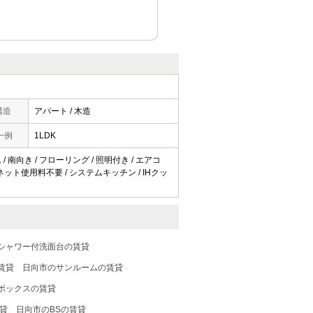
構造
アパート / 木造
一例
1LDK
/ 南向き / フローリング / 照明付き / エアコ
/ ネット使用料不要 / システムキッチン / IHクッ
シャワー付洗面台の賃貸
賃貸
日向市のサンルームの賃貸
ボックスの賃貸
貸
日向市のBSの賃貸