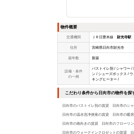
物件概要
交通機関
ＪＲ日豊本線
財光寺駅
住所
宮崎県日向市財光寺
築年数
新築
バストイレ別 / シャワー / 
設備・条件
ン / シューズボックス / 
の一例
キングヒーター /
こだわり条件から日向市の物件を探
日向市のバストイレ別の賃貸
日向市のシャ
日向市の温水洗浄便座の賃貸
日向市の暖房
日向市の南向きの賃貸
日向市のフローリン
日向市のウォークインクロゼットの賃貸
日