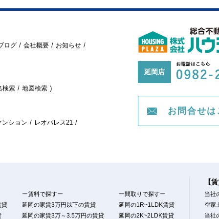
ブログ
会社概要
お知らせ
延岡店
名検索
地図検索
お問合せは
マンション
レオパレス21
【賃
ー賃料で探すー
ー間取りで探すー
当社
賃貸
延岡の家賃3万円以下の賃貸
延岡の1R~1LDK賃貸
空家
貸
延岡の家賃3万～3.5万円の賃貸
延岡の2K~2LDK賃貸
当社