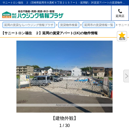
サニートロン福住 ２（宮崎県延岡市大貫町６丁目２１５７ー１・延岡駅）1K賃貸アパートの賃貸物件情報｜アパマンショップ延岡店｜ハウジング情報プラザ
延岡店
延岡の賃貸ならハウジング情報プラザ
賃貸物件検索
延岡市の賃貸情報一覧
サニー
【サニートロン福住 ２】延岡の賃貸アパート(1K)の物件情報
【建物外観】
1 / 30