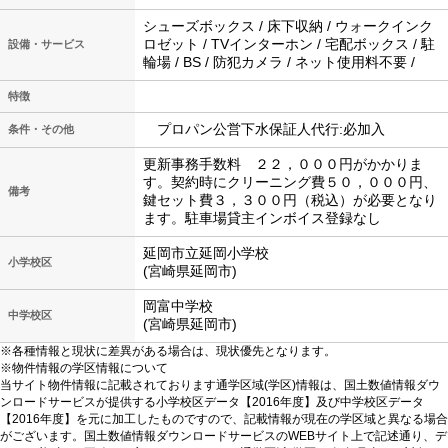
シューズボックス / 床下収納 / ウォークインク
ロゼット / TVインターホン / 宅配ボックス / 駐
設備・サービス
輪場 / BS / 防犯カメラ / ネット使用料不要 /
特徴
プロパン公営下水保証人代行:必加入
条件・その他
更新事務手数料 ２２，０００円がかかりま
す。契約時にクリーニング費５０，０００円、
備考
鍵セット費３，３００円（税込）が必要となり
ます。駐車場貸主インボイス登録なし
延岡市立延岡小学校
小学校区
(宮崎県延岡市)
岡富中学校
中学校区
(宮崎県延岡市)
※各種情報と現状に差異がある場合は、現状優先となります。
※物件情報の学区情報について
当サイト物件情報に記載されております通学区域(学区)情報は、国土数値情報ダウ
ンロードサービスが提供する小学校区データ【2016年度】及び中学校区データ
【2016年度】を元に加工したものですので、記載情報が現在の学区域と異なる場合
がございます。国土数値情報ダウンロードサービスのWEBサイト上で記述通り、デ