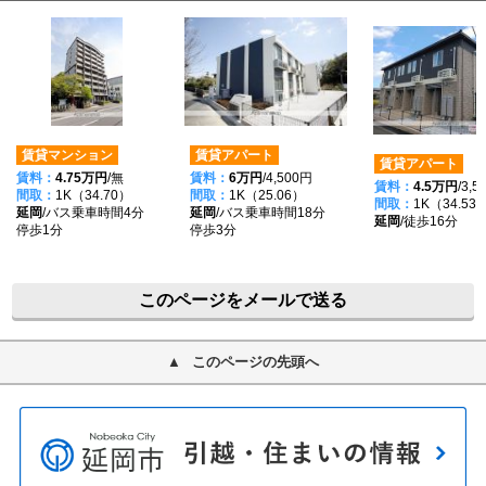
賃貸マンション
賃貸アパート
賃貸アパート
賃料：
4.75万円
/無
賃料：
6万円
/4,500円
賃料：
4.5万円
/3,
間取：
1K（34.70）
間取：
1K（25.06）
間取：
1K（34.53
延岡
/バス乗車時間4分
延岡
/バス乗車時間18分
延岡
/徒歩16分
停歩1分
停歩3分
このページをメールで送る
このページの先頭へ