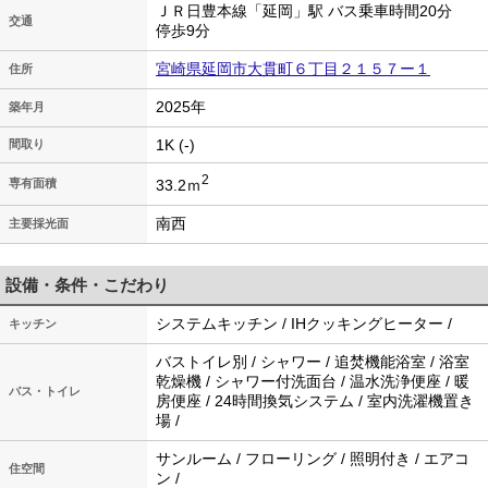
ＪＲ日豊本線「延岡」駅 バス乗車時間20分
交通
停歩9分
宮崎県延岡市大貫町６丁目２１５７ー１
住所
2025年
築年月
1K (-)
間取り
2
33.2ｍ
専有面積
南西
主要採光面
設備・条件・こだわり
システムキッチン / IHクッキングヒーター /
キッチン
バストイレ別 / シャワー / 追焚機能浴室 / 浴室
乾燥機 / シャワー付洗面台 / 温水洗浄便座 / 暖
バス・トイレ
房便座 / 24時間換気システム / 室内洗濯機置き
場 /
サンルーム / フローリング / 照明付き / エアコ
住空間
ン /