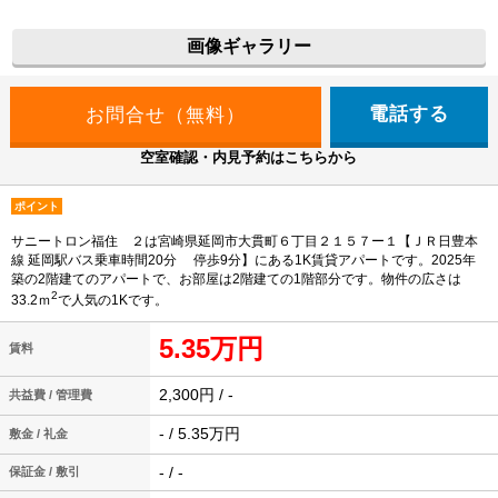
画像ギャラリー
電話する
空室確認・内見予約はこちらから
ポイント
サニートロン福住 ２は宮崎県延岡市大貫町６丁目２１５７ー１【ＪＲ日豊本
線 延岡駅バス乗車時間20分 停歩9分】にある1K賃貸アパートです。2025年
築の2階建てのアパートで、お部屋は2階建ての1階部分です。物件の広さは
2
33.2ｍ
で人気の1Kです。
5.35万円
賃料
2,300円 / -
共益費 / 管理費
- / 5.35万円
敷金 / 礼金
- / -
保証金 / 敷引