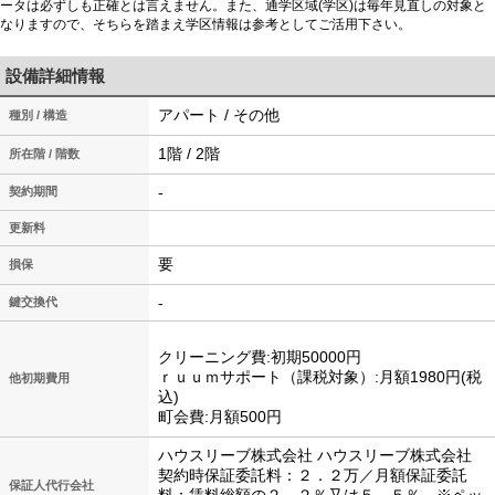
ータは必ずしも正確とは言えません。また、通学区域(学区)は毎年見直しの対象と
なりますので、そちらを踏まえ学区情報は参考としてご活用下さい。
設備詳細情報
アパート / その他
種別 / 構造
1階 / 2階
所在階 / 階数
-
契約期間
更新料
要
損保
-
鍵交換代
クリーニング費:初期50000円
ｒｕｕｍサポート（課税対象）:月額1980円(税
他初期費用
込)
町会費:月額500円
ハウスリーブ株式会社 ハウスリーブ株式会社
契約時保証委託料：２．２万／月額保証委託
保証人代行会社