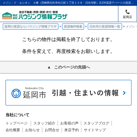
メゾン・ド・ルシオン Ａ棟（宮崎県日向市向江町１丁目１５８・日向市駅）2LDK賃貸アパートの賃貸物件情報｜アパマンショップ延岡店｜ハウジング情報プラザ
延岡店
延岡の賃貸ならハウジング情報プラザ
賃貸物件検索
日向市の賃貸情報一覧
メゾン・
こちらの物件は掲載を終了しております。
条件を変えて、再度検索をお願いします。
このページの先頭へ
当社について
トップページ
スタッフ紹介
お客様の声
スタッフブログ
会社概要
お知らせ
お問合せ
来店予約
サイトマップ