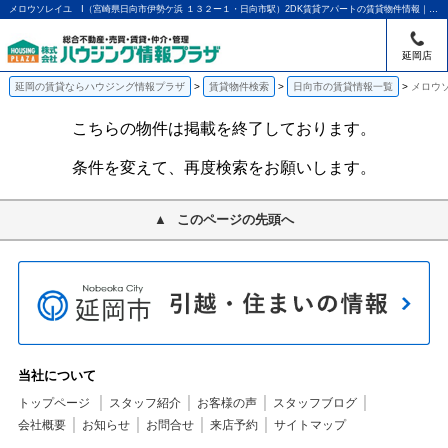
メロウソレイユ Ⅰ（宮崎県日向市伊勢ケ浜 １３２ー１・日向市駅）2DK賃貸アパートの賃貸物件情報｜アパマンショップ延岡店｜ハウジング情報プラザ
延岡店
延岡の賃貸ならハウジング情報プラザ
賃貸物件検索
日向市の賃貸情報一覧
メロウソ
こちらの物件は掲載を終了しております。
条件を変えて、再度検索をお願いします。
このページの先頭へ
当社について
トップページ
スタッフ紹介
お客様の声
スタッフブログ
会社概要
お知らせ
お問合せ
来店予約
サイトマップ