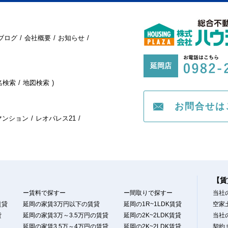
ブログ
会社概要
お知らせ
延岡店
名検索
地図検索
お問合せは
マンション
レオパレス21
【賃
ー賃料で探すー
ー間取りで探すー
当社
賃貸
延岡の家賃3万円以下の賃貸
延岡の1R~1LDK賃貸
空家
貸
延岡の家賃3万～3.5万円の賃貸
延岡の2K~2LDK賃貸
当社
延岡の家賃3.5万～4万円の賃貸
延岡の2K~2LDK賃貸
契約