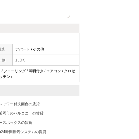
構造
アパート / その他
一例
1LDK
/ フローリング / 照明付き / エアコン / クロゼ
ッチン /
シャワー付洗面台の賃貸
延岡市のバルコニーの賃貸
ーズボックスの賃貸
の24時間換気システムの賃貸