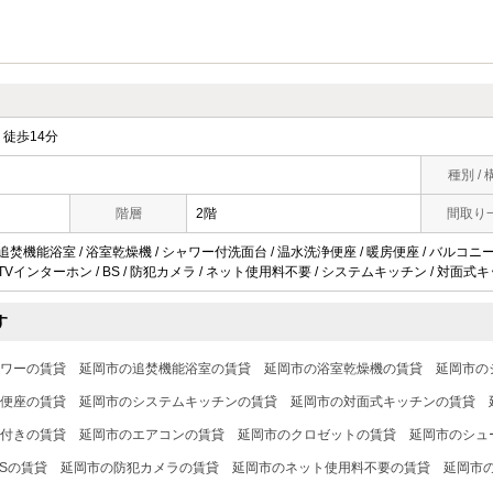
徒歩14分
種別 / 
階層
2階
間取り
 追焚機能浴室 / 浴室乾燥機 / シャワー付洗面台 / 温水洗浄便座 / 暖房便座 / バルコニー 
 TVインターホン / BS / 防犯カメラ / ネット使用料不要 / システムキッチン / 対面式キ
す
ワーの賃貸
延岡市の追焚機能浴室の賃貸
延岡市の浴室乾燥機の賃貸
延岡市の
便座の賃貸
延岡市のシステムキッチンの賃貸
延岡市の対面式キッチンの賃貸
付きの賃貸
延岡市のエアコンの賃貸
延岡市のクロゼットの賃貸
延岡市のシュ
Sの賃貸
延岡市の防犯カメラの賃貸
延岡市のネット使用料不要の賃貸
延岡市