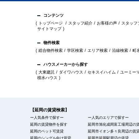
コンテンツ
トップページ
スタッフ紹介
お客様の声
スタッフ
サイトマップ
物件検索
総合物件検索
学区検索
エリア検索
沿線検索
町
ハウスメーカーから探す
大東建託
ダイワハウス
セキスイハイム
ユーミー
積水ハウス
【延岡の賃貸検索】
ー人気条件で探すー
ー人気のエリアで探すー
延岡の賃貸物件を探す
延岡市旭化成岡富工場周辺の
延岡のペット可賃貸
延岡市イオン多々良周辺の賃
延岡のシングル向け賃貸
延岡市延岡駅周辺の賃貸