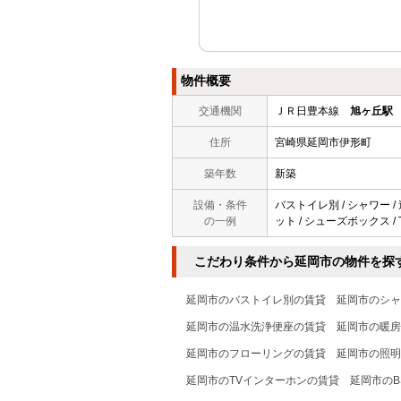
物件概要
交通機関
ＪＲ日豊本線
旭ヶ丘駅
住所
宮崎県延岡市伊形町
築年数
新築
設備・条件
バストイレ別 / シャワー /
の一例
ット / シューズボックス /
こだわり条件から延岡市の物件を探
延岡市のバストイレ別の賃貸
延岡市のシャ
延岡市の温水洗浄便座の賃貸
延岡市の暖房
延岡市のフローリングの賃貸
延岡市の照明
延岡市のTVインターホンの賃貸
延岡市のB