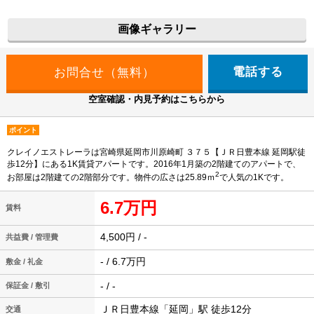
画像ギャラリー
電話する
空室確認・内見予約はこちらから
ポイント
クレイノエストレーラは宮崎県延岡市川原崎町 ３７５【ＪＲ日豊本線 延岡駅徒
歩12分】にある1K賃貸アパートです。2016年1月築の2階建てのアパートで、
2
お部屋は2階建ての2階部分です。物件の広さは25.89ｍ
で人気の1Kです。
6.7万円
賃料
4,500円 / -
共益費 / 管理費
- / 6.7万円
敷金 / 礼金
- / -
保証金 / 敷引
ＪＲ日豊本線「延岡」駅 徒歩12分
交通