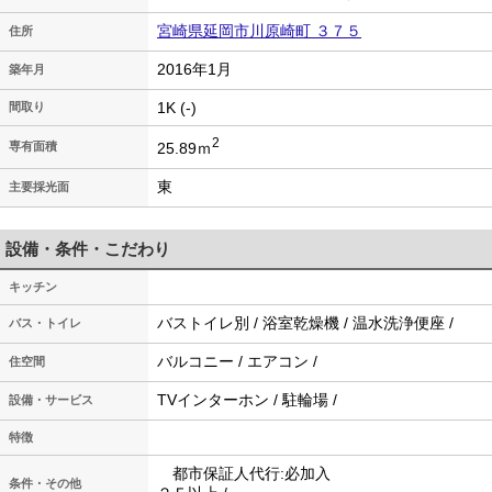
宮崎県延岡市川原崎町 ３７５
住所
2016年1月
築年月
1K (-)
間取り
2
25.89ｍ
専有面積
東
主要採光面
設備・条件・こだわり
キッチン
バストイレ別 / 浴室乾燥機 / 温水洗浄便座 /
バス・トイレ
バルコニー / エアコン /
住空間
TVインターホン / 駐輪場 /
設備・サービス
特徴
都市保証人代行:必加入
条件・その他