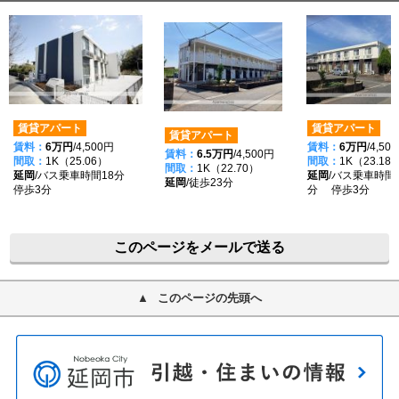
賃貸アパート
賃貸アパート
賃貸アパート
賃料：
6万円
/4,500円
賃料：
6万円
/4,50
賃料：
6.5万円
/4,500円
間取：
1K（25.06）
間取：
1K（23.18
間取：
1K（22.70）
延岡
/バス乗車時間18分
延岡
/バス乗車時間
延岡
/徒歩23分
停歩3分
分 停歩3分
このページをメールで送る
このページの先頭へ