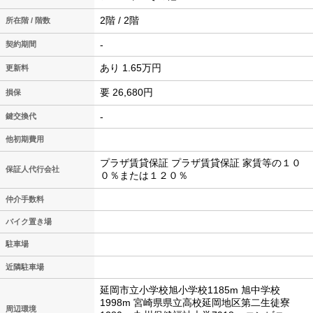
2階 / 2階
所在階 / 階数
-
契約期間
あり 1.65万円
更新料
要 26,680円
損保
-
鍵交換代
他初期費用
プラザ賃貸保証 プラザ賃貸保証 家賃等の１０
保証人代行会社
０％または１２０％
仲介手数料
バイク置き場
駐車場
近隣駐車場
延岡市立小学校旭小学校1185m 旭中学校
1998m 宮崎県県立高校延岡地区第二生徒寮
周辺環境