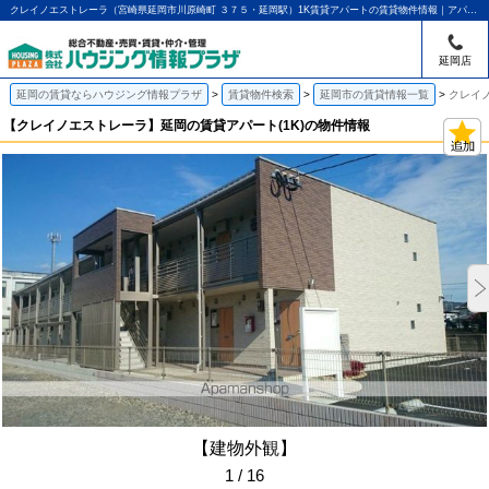
クレイノエストレーラ（宮崎県延岡市川原崎町 ３７５・延岡駅）1K賃貸アパートの賃貸物件情報｜アパマンショップ延岡店｜ハウジング情報プラザ
延岡店
延岡の賃貸ならハウジング情報プラザ
賃貸物件検索
延岡市の賃貸情報一覧
クレイ
【クレイノエストレーラ】延岡の賃貸アパート(1K)の物件情報
【建物外観】
1 / 16