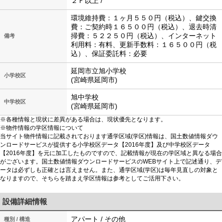
２Ｆ以上 /
環境維持費：１ヶ月５５０円（税込）、鍵交換
費：ご契約時１６５００円（税込）、退去時清
掃費：５２２５０円（税込）、インターネット
備考
利用料：有料、更新手数料：１６５００円（税
込）、保証委託料：必要
延岡市立旭小学校
小学校区
(宮崎県延岡市)
旭中学校
中学校区
(宮崎県延岡市)
※各種情報と現状に差異がある場合は、現状優先となります。
※物件情報の学区情報について
当サイト物件情報に記載されております通学区域(学区)情報は、国土数値情報ダウ
ンロードサービスが提供する小学校区データ【2016年度】及び中学校区データ
【2016年度】を元に加工したものですので、記載情報が現在の学区域と異なる場合
がございます。国土数値情報ダウンロードサービスのWEBサイト上で記述通り、デ
ータは必ずしも正確とは言えません。また、通学区域(学区)は毎年見直しの対象と
なりますので、そちらを踏まえ学区情報は参考としてご活用下さい。
設備詳細情報
アパート / その他
種別 / 構造