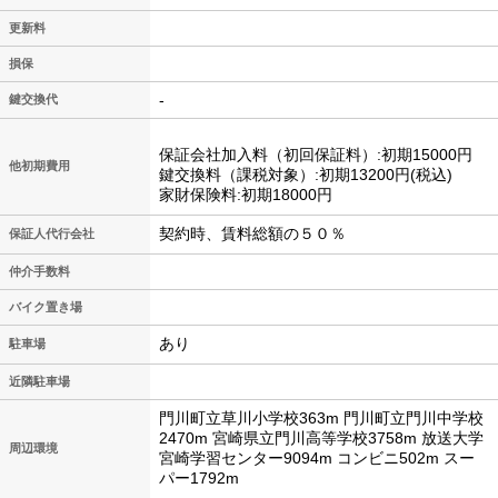
更新料
損保
-
鍵交換代
保証会社加入料（初回保証料）:初期15000円
他初期費用
鍵交換料（課税対象）:初期13200円(税込)
家財保険料:初期18000円
契約時、賃料総額の５０％
保証人代行会社
仲介手数料
バイク置き場
あり
駐車場
近隣駐車場
門川町立草川小学校363m 門川町立門川中学校
2470m 宮崎県立門川高等学校3758m 放送大学
周辺環境
宮崎学習センター9094m コンビニ502m スー
パー1792m