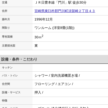
ＪＲ日豊本線「門川」駅 徒歩30分
交通
宮崎県東臼杵郡門川町須賀崎２丁目４３
住所
1996年12月
築年月
ワンルーム (洋室8畳(1階))
間取り
2
30ｍ
専有面積
東
主要採光面
設備・条件・こだわり
キッチン
シャワー / 室内洗濯機置き場 /
バス・トイレ
フローリング / エアコン /
住空間
押入 /
設備・サービス
特徴