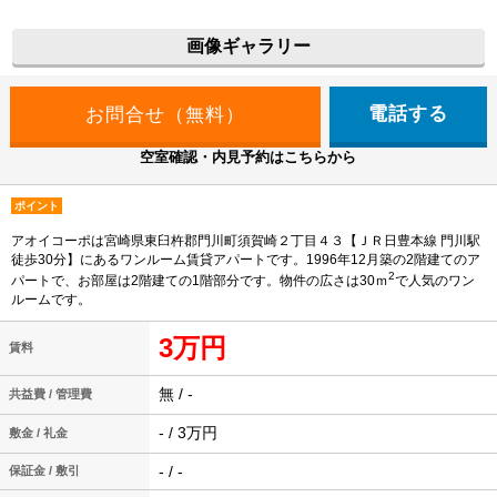
画像ギャラリー
電話する
空室確認・内見予約はこちらから
ポイント
アオイコーポは宮崎県東臼杵郡門川町須賀崎２丁目４３【ＪＲ日豊本線 門川駅
徒歩30分】にあるワンルーム賃貸アパートです。1996年12月築の2階建てのア
2
パートで、お部屋は2階建ての1階部分です。物件の広さは30ｍ
で人気のワン
ルームです。
3万円
賃料
無 / -
共益費 / 管理費
- / 3万円
敷金 / 礼金
- / -
保証金 / 敷引