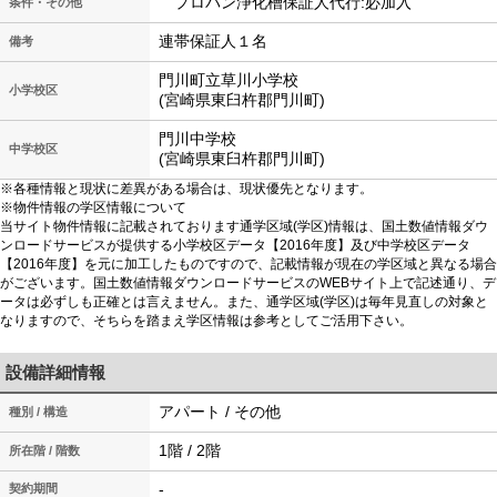
プロパン浄化槽保証人代行:必加入
条件・その他
連帯保証人１名
備考
門川町立草川小学校
小学校区
(宮崎県東臼杵郡門川町)
門川中学校
中学校区
(宮崎県東臼杵郡門川町)
※各種情報と現状に差異がある場合は、現状優先となります。
※物件情報の学区情報について
当サイト物件情報に記載されております通学区域(学区)情報は、国土数値情報ダウ
ンロードサービスが提供する小学校区データ【2016年度】及び中学校区データ
【2016年度】を元に加工したものですので、記載情報が現在の学区域と異なる場合
がございます。国土数値情報ダウンロードサービスのWEBサイト上で記述通り、デ
ータは必ずしも正確とは言えません。また、通学区域(学区)は毎年見直しの対象と
なりますので、そちらを踏まえ学区情報は参考としてご活用下さい。
設備詳細情報
アパート / その他
種別 / 構造
1階 / 2階
所在階 / 階数
-
契約期間