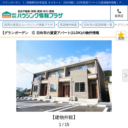
グランガーデン Ⅰ（宮崎県日向市塩見 ９４８ー１・日向市駅）1LDK賃貸アパートの賃貸物件情報｜アパマンショップ延岡店｜ハウジング情報プラザ
延岡店
延岡の賃貸ならハウジング情報プラザ
賃貸物件検索
日向市の賃貸情報一覧
グランガ
【グランガーデン Ⅰ】日向市の賃貸アパート(1LDK)の物件情報
【建物外観】
1 / 15