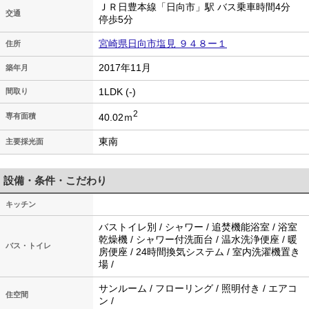
ＪＲ日豊本線「日向市」駅 バス乗車時間4分
交通
停歩5分
宮崎県日向市塩見 ９４８ー１
住所
2017年11月
築年月
1LDK (-)
間取り
2
40.02ｍ
専有面積
東南
主要採光面
設備・条件・こだわり
キッチン
バストイレ別 / シャワー / 追焚機能浴室 / 浴室
乾燥機 / シャワー付洗面台 / 温水洗浄便座 / 暖
バス・トイレ
房便座 / 24時間換気システム / 室内洗濯機置き
場 /
サンルーム / フローリング / 照明付き / エアコ
住空間
ン /