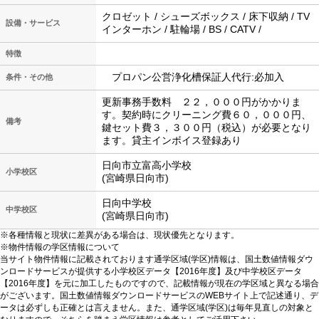
クロゼット / シューズボックス / 床下収納 / TV
設備・サービス
インターホン / 駐輪場 / BS / CATV /
特徴
プロパン公営浄化槽保証人代行:必加入
条件・その他
更新事務手数料 ２２，０００円がかかりま
す。契約時にクリーニング費６０，０００円、
備考
鍵セット費３，３００円（税込）が必要となり
ます。貸主インボイス登録あり
日向市立富高小学校
小学校区
(宮崎県日向市)
日向中学校
中学校区
(宮崎県日向市)
※各種情報と現状に差異がある場合は、現状優先となります。
※物件情報の学区情報について
当サイト物件情報に記載されております通学区域(学区)情報は、国土数値情報ダウ
ンロードサービスが提供する小学校区データ【2016年度】及び中学校区データ
【2016年度】を元に加工したものですので、記載情報が現在の学区域と異なる場合
がございます。国土数値情報ダウンロードサービスのWEBサイト上で記述通り、デ
ータは必ずしも正確とは言えません。また、通学区域(学区)は毎年見直しの対象と