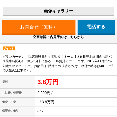
画像ギャラリー
電話する
空室確認・内見予約はこちらから
ポイント
グランガーデン Ⅰは宮崎県日向市塩見 ９４８ー１【ＪＲ日豊本線 日向市駅バ
ス乗車時間4分 停歩5分】にある1LDK賃貸アパートです。2017年11月築の2
2
階建てのアパートで、お部屋は2階建ての1階部分です。物件の広さは40.02ｍ
で人気の1LDKです。
3.8万円
賃料
2,900円 / -
共益費 / 管理費
- / 3.8万円
敷金 / 礼金
- / -
保証金 / 敷引