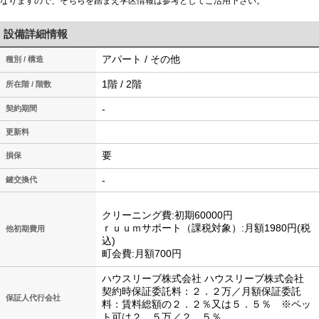
なりますので、そちらを踏まえ学区情報は参考としてご活用下さい。
設備詳細情報
アパート / その他
種別 / 構造
1階 / 2階
所在階 / 階数
-
契約期間
更新料
要
損保
-
鍵交換代
クリーニング費:初期60000円
ｒｕｕｍサポート（課税対象）:月額1980円(税
他初期費用
込)
町会費:月額700円
ハウスリーブ株式会社 ハウスリーブ株式会社
契約時保証委託料：２．２万／月額保証委託
保証人代行会社
料：賃料総額の２．２％又は５．５％ ※ペッ
ト可は２．５万／２．５％