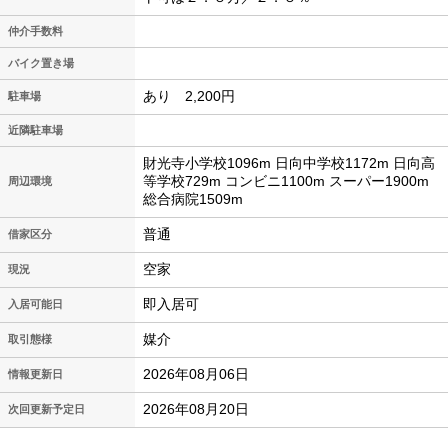
仲介手数料
バイク置き場
あり 2,200円
駐車場
近隣駐車場
財光寺小学校1096m 日向中学校1172m 日向高
等学校729m コンビニ1100m スーパー1900m
周辺環境
総合病院1509m
普通
借家区分
空家
現況
即入居可
入居可能日
媒介
取引態様
2026年08月06日
情報更新日
2026年08月20日
次回更新予定日