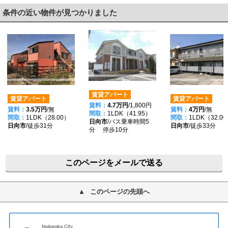
条件の近い物件が見つかりました
賃貸アパート
賃貸アパート
賃貸アパート
賃料：
4.7万円
/1,800円
賃料：
3.5万円
/無
賃料：
4万円
/無
間取：
1LDK（41.95）
間取：
1LDK（28.00）
間取：
1LDK（32.0
日向市
/バス乗車時間5
日向市
/徒歩31分
日向市
/徒歩33分
分 停歩10分
このページをメールで送る
このページの先頭へ