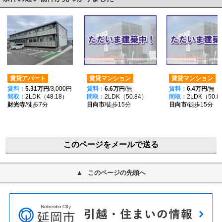
賃貸アパート
賃貸マンション
賃貸マンション
賃料：
5.31万円
/3,000円
賃料：
6.6万円
/無
賃料：
6.4万円
/無
間取：
2LDK（48.18）
間取：
2LDK（50.84）
間取：
2LDK（50.8
財光寺
/徒歩7分
日向市
/徒歩15分
日向市
/徒歩15分
このページをメールで送る
このページの先頭へ