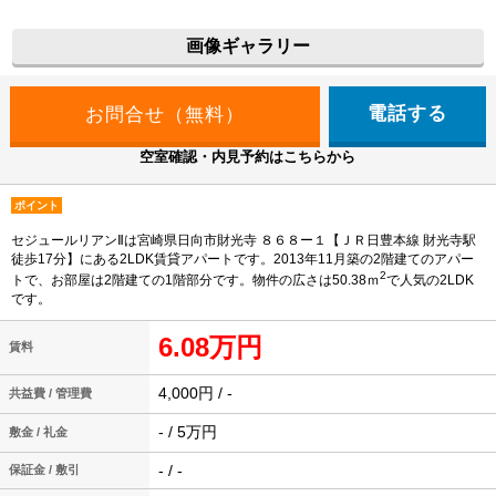
画像ギャラリー
電話する
空室確認・内見予約はこちらから
ポイント
セジュールリアンⅡは宮崎県日向市財光寺 ８６８ー１【ＪＲ日豊本線 財光寺駅
徒歩17分】にある2LDK賃貸アパートです。2013年11月築の2階建てのアパー
2
トで、お部屋は2階建ての1階部分です。物件の広さは50.38ｍ
で人気の2LDK
です。
6.08万円
賃料
4,000円 / -
共益費 / 管理費
- / 5万円
敷金 / 礼金
- / -
保証金 / 敷引