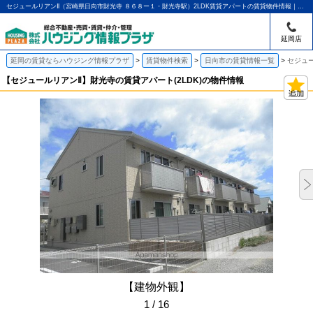
セジュールリアンⅡ（宮崎県日向市財光寺 ８６８ー１・財光寺駅）2LDK賃貸アパートの賃貸物件情報｜アパマンショップ延岡店｜ハウジング情報プラザ
延岡店
延岡の賃貸ならハウジング情報プラザ
賃貸物件検索
日向市の賃貸情報一覧
セジュー
【セジュールリアンⅡ】財光寺の賃貸アパート(2LDK)の物件情報
【建物外観】
1 / 16