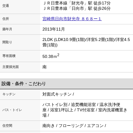
ＪＲ日豊本線「財光寺」駅 徒歩17分
交通
ＪＲ日豊本線「日向市」駅 徒歩26分
宮崎県日向市財光寺 ８６８ー１
住所
2013年11月
築年月
2LDK (LDK10.9畳(1階)/洋室5.2畳(1階)/洋室4.5
間取り
畳(1階))
2
50.38ｍ
専有面積
南
主要採光面
設備・条件・こだわり
対面式キッチン /
キッチン
バストイレ別 / 追焚機能浴室 / 温水洗浄便
座 / 浴室1坪以上 / TV付浴室 / 室内洗濯機置き
バス・トイレ
場 /
南向き / フローリング / エアコン /
住空間