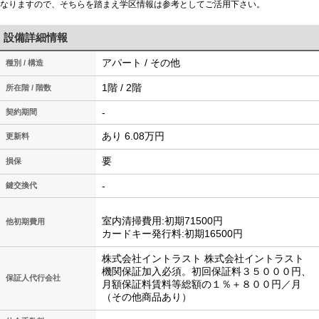
なりますので、そちらを踏まえ学区情報は参考としてご活用下さい。
設備詳細情報
アパート / その他
種別 / 構造
1階 / 2階
所在階 / 階数
-
契約期間
あり 6.08万円
更新料
要
損保
-
鍵交換代
室内清掃費用:初期71500円
他初期費用
カードキー発行料:初期16500円
株式会社イントラスト 株式会社イントラスト
機関保証加入必須。初回保証料３５０００円、
保証人代行会社
月額保証料賃料等総額の１％＋８００円／月
（その他商品あり）