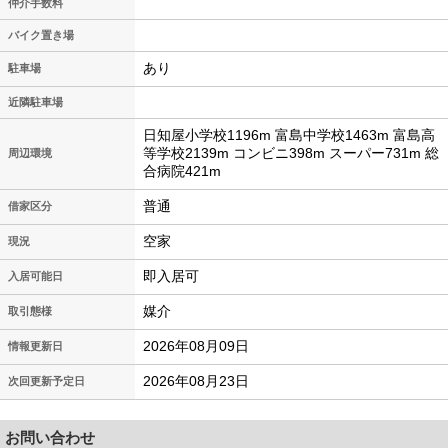
仲介手数料
バイク置き場
あり
駐車場
近隣駐車場
日知屋小学校1196m 富島中学校1463m 富島高
等学校2139m コンビニ398m スーパー731m 総
周辺環境
合病院421m
普通
借家区分
空家
現況
即入居可
入居可能日
媒介
取引態様
2026年08月09日
情報更新日
2026年08月23日
次回更新予定日
お問い合わせ