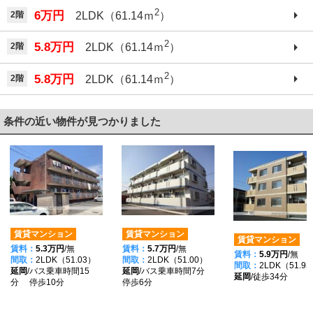
2
6万円
2階
2LDK（61.14ｍ
）
2
5.8万円
2階
2LDK（61.14ｍ
）
2
5.8万円
2階
2LDK（61.14ｍ
）
条件の近い物件が見つかりました
賃貸マンション
賃貸マンション
賃貸マンション
賃料：
5.3万円
/無
賃料：
5.7万円
/無
賃料：
5.9万円
/無
間取：
2LDK（51.03）
間取：
2LDK（51.00）
間取：
2LDK（51.9
延岡
/バス乗車時間15
延岡
/バス乗車時間7分
延岡
/徒歩34分
分 停歩10分
停歩6分