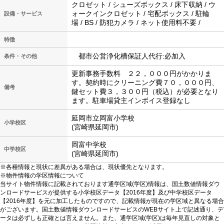
クロゼット / シューズボックス / 床下収納 / ウ
ォークインクロゼット / 宅配ボックス / 駐輪
設備・サービス
場 / BS / 防犯カメラ / ネット使用料不要 /
特徴
都市公営浄化槽保証人代行:必加入
条件・その他
更新事務手数料 ２２，０００円がかかりま
す。契約時にクリーニング費７０，０００円、
備考
鍵セット費３，３００円（税込）が必要となり
ます。駐車場貸主インボイス登録なし
延岡市立岡富小学校
小学校区
(宮崎県延岡市)
岡富中学校
中学校区
(宮崎県延岡市)
※各種情報と現状に差異がある場合は、現状優先となります。
※物件情報の学区情報について
当サイト物件情報に記載されております通学区域(学区)情報は、国土数値情報ダウ
ンロードサービスが提供する小学校区データ【2016年度】及び中学校区データ
【2016年度】を元に加工したものですので、記載情報が現在の学区域と異なる場合
がございます。国土数値情報ダウンロードサービスのWEBサイト上で記述通り、デ
ータは必ずしも正確とは言えません。また、通学区域(学区)は毎年見直しの対象と