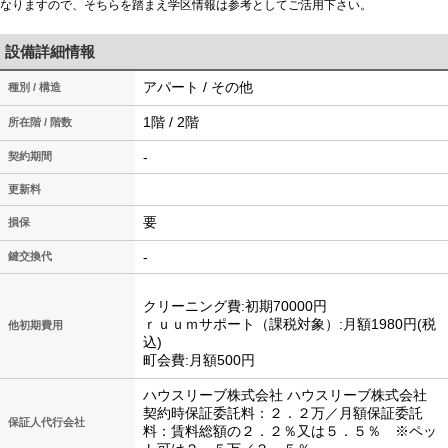
なりますので、そちらを踏まえ学区情報は参考としてご活用下さい。
設備詳細情報
アパート / その他
種別 / 構造
1階 / 2階
所在階 / 階数
-
契約期間
更新料
要
損保
-
鍵交換代
クリーニング費:初期70000円
ｒｕｕｍサポート（課税対象）:月額1980円(税
他初期費用
込)
町会費:月額500円
ハウスリーブ株式会社 ハウスリーブ株式会社
契約時保証委託料：２．２万／月額保証委託
保証人代行会社
料：賃料総額の２．２％又は５．５％ ※ペッ