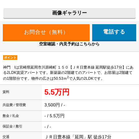
画像ギャラリー
電話する
空室確認・内見予約はこちらから
ポイント
神門 Ⅰは宮崎県延岡市川原崎町 １５０【ＪＲ日豊本線 延岡駅徒歩17分】にあ
る2LDK賃貸アパートです。新築築の2階建てのアパートで、お部屋は2階建て
2
の1階部分です。物件の広さは50.53ｍ
で人気の2LDKです。
5.5万円
賃料
3,500円 / -
共益費 / 管理費
- / 5.5万円
敷金 / 礼金
- / -
保証金 / 敷引
ＪＲ日豊本線「延岡」駅 徒歩17分
交通