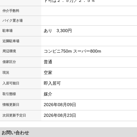
ト可は２．５万／２．５％
仲介手数料
バイク置き場
あり 3,300円
駐車場
近隣駐車場
コンビニ750m スーパー800m
周辺環境
普通
借家区分
空家
現況
即入居可
入居可能日
媒介
取引態様
2026年08月09日
情報更新日
2026年08月23日
次回更新予定日
お問い合わせ