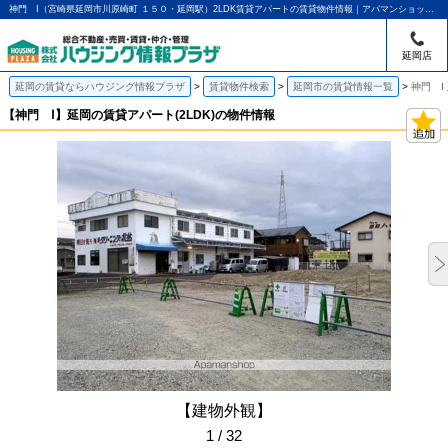
神門 Ⅰ（宮崎県延岡市川原崎町 １５０・延岡駅）2LDK賃貸アパートの賃貸物件情報｜アパマンショップ延岡店｜ハウジング情報プラザ
延岡店
延岡の賃貸ならハウジング情報プラザ
賃貸物件検索
延岡市の賃貸情報一覧
神門 Ⅰ
【神門 Ⅰ】延岡の賃貸アパート(2LDK)の物件情報
【建物外観】
1 / 32