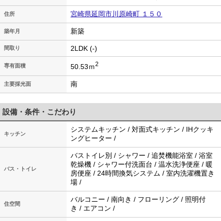
宮崎県延岡市川原崎町 １５０
住所
新築
築年月
2LDK (-)
間取り
2
50.53ｍ
専有面積
南
主要採光面
設備・条件・こだわり
システムキッチン / 対面式キッチン / IHクッキ
キッチン
ングヒーター /
バストイレ別 / シャワー / 追焚機能浴室 / 浴室
乾燥機 / シャワー付洗面台 / 温水洗浄便座 / 暖
バス・トイレ
房便座 / 24時間換気システム / 室内洗濯機置き
場 /
バルコニー / 南向き / フローリング / 照明付
住空間
き / エアコン /