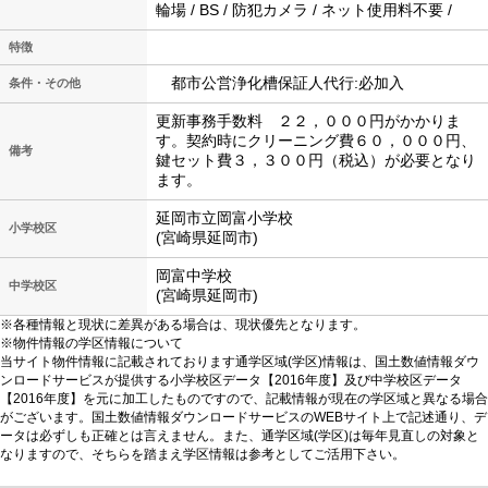
輪場 / BS / 防犯カメラ / ネット使用料不要 /
特徴
都市公営浄化槽保証人代行:必加入
条件・その他
更新事務手数料 ２２，０００円がかかりま
す。契約時にクリーニング費６０，０００円、
備考
鍵セット費３，３００円（税込）が必要となり
ます。
延岡市立岡富小学校
小学校区
(宮崎県延岡市)
岡富中学校
中学校区
(宮崎県延岡市)
※各種情報と現状に差異がある場合は、現状優先となります。
※物件情報の学区情報について
当サイト物件情報に記載されております通学区域(学区)情報は、国土数値情報ダウ
ンロードサービスが提供する小学校区データ【2016年度】及び中学校区データ
【2016年度】を元に加工したものですので、記載情報が現在の学区域と異なる場合
がございます。国土数値情報ダウンロードサービスのWEBサイト上で記述通り、デ
ータは必ずしも正確とは言えません。また、通学区域(学区)は毎年見直しの対象と
なりますので、そちらを踏まえ学区情報は参考としてご活用下さい。