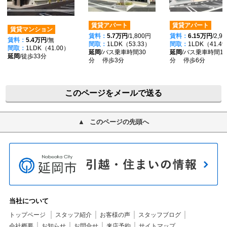
賃貸アパート
賃貸アパート
賃貸マンション
賃料：
5.7万円
/1,800円
賃料：
6.15万円
/2,9
賃料：
5.4万円
/無
間取：
1LDK（53.33）
間取：
1LDK（41.4
間取：
1LDK（41.00）
延岡
/バス乗車時間30
延岡
/バス乗車時間15
延岡
/徒歩33分
分 停歩3分
分 停歩6分
このページをメールで送る
このページの先頭へ
当社について
トップページ
スタッフ紹介
お客様の声
スタッフブログ
会社概要
お知らせ
お問合せ
来店予約
サイトマップ