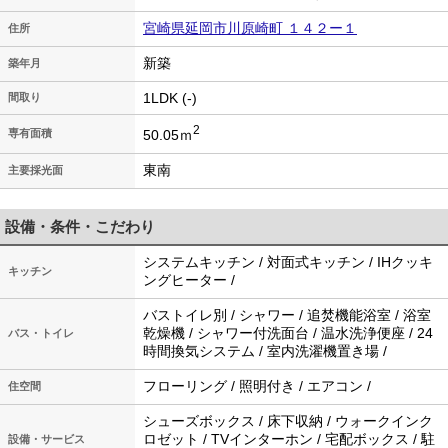
宮崎県延岡市川原崎町 １４２ー１
住所
新築
築年月
1LDK (-)
間取り
2
50.05ｍ
専有面積
東南
主要採光面
設備・条件・こだわり
システムキッチン / 対面式キッチン / IHクッキ
キッチン
ングヒーター /
バストイレ別 / シャワー / 追焚機能浴室 / 浴室
乾燥機 / シャワー付洗面台 / 温水洗浄便座 / 24
バス・トイレ
時間換気システム / 室内洗濯機置き場 /
フローリング / 照明付き / エアコン /
住空間
シューズボックス / 床下収納 / ウォークインク
ロゼット / TVインターホン / 宅配ボックス / 駐
設備・サービス