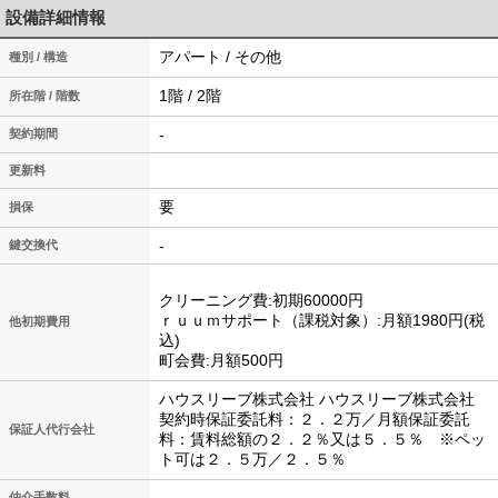
設備詳細情報
アパート / その他
種別 / 構造
1階 / 2階
所在階 / 階数
-
契約期間
更新料
要
損保
-
鍵交換代
クリーニング費:初期60000円
ｒｕｕｍサポート（課税対象）:月額1980円(税
他初期費用
込)
町会費:月額500円
ハウスリーブ株式会社 ハウスリーブ株式会社
契約時保証委託料：２．２万／月額保証委託
保証人代行会社
料：賃料総額の２．２％又は５．５％ ※ペッ
ト可は２．５万／２．５％
仲介手数料