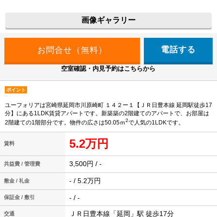
画像ギャラリー
電話する
空室確認・内見予約はこちらから
ポイント
ユーフォリアは宮崎県延岡市川原崎町 １４２ー１【ＪＲ日豊本線 延岡駅徒歩17
分】にある1LDK賃貸アパートです。新築築の2階建てのアパートで、お部屋は
2
2階建ての1階部分です。物件の広さは50.05ｍ
で人気の1LDKです。
5.2万円
賃料
3,500円 / -
共益費 / 管理費
- / 5.2万円
敷金 / 礼金
- / -
保証金 / 敷引
ＪＲ日豊本線「延岡」駅 徒歩17分
交通