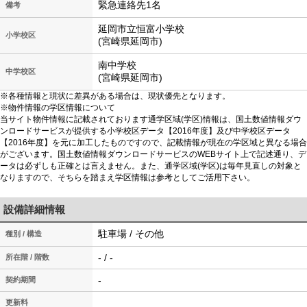
緊急連絡先1名
備考
延岡市立恒富小学校
小学校区
(宮崎県延岡市)
南中学校
中学校区
(宮崎県延岡市)
※各種情報と現状に差異がある場合は、現状優先となります。
※物件情報の学区情報について
当サイト物件情報に記載されております通学区域(学区)情報は、国土数値情報ダウ
ンロードサービスが提供する小学校区データ【2016年度】及び中学校区データ
【2016年度】を元に加工したものですので、記載情報が現在の学区域と異なる場合
がございます。国土数値情報ダウンロードサービスのWEBサイト上で記述通り、デ
ータは必ずしも正確とは言えません。また、通学区域(学区)は毎年見直しの対象と
なりますので、そちらを踏まえ学区情報は参考としてご活用下さい。
設備詳細情報
駐車場 / その他
種別 / 構造
- / -
所在階 / 階数
-
契約期間
更新料