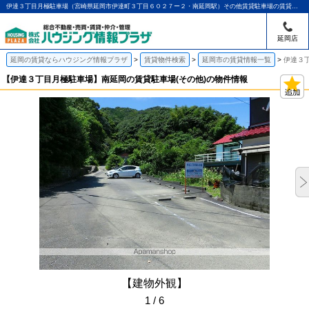
伊達３丁目月極駐車場（宮崎県延岡市伊達町３丁目６０２７ー２・南延岡駅）その他賃貸駐車場の賃貸物件情報｜アパマンショップ延岡店｜ハウジング情報プラザ
延岡店
延岡の賃貸ならハウジング情報プラザ
賃貸物件検索
延岡市の賃貸情報一覧
伊達３
【伊達３丁目月極駐車場】南延岡の賃貸駐車場(その他)の物件情報
【建物外観】
1 / 6