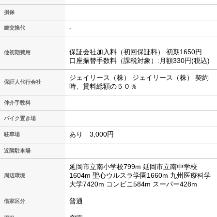
損保
-
鍵交換代
保証会社加入料（初回保証料）:初期1650円
他初期費用
口座振替手数料（課税対象）:月額330円(税込)
ジェイリース（株） ジェイリース（株） 契約
保証人代行会社
時、賃料総額の５０％
仲介手数料
バイク置き場
あり 3,000円
駐車場
近隣駐車場
延岡市立南小学校799m 延岡市立南中学校
1604m 聖心ウルスラ学園1660m 九州医療科学
周辺環境
大学7420m コンビニ584m スーパー428m
普通
借家区分