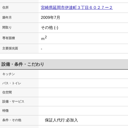
宮崎県延岡市伊達町３丁目６０２７ー２
住所
2009年7月
築年月
その他 (-)
間取り
2
ｍ
専有面積
-
主要採光面
設備・条件・こだわり
キッチン
バス・トイレ
住空間
設備・サービス
特徴
保証人代行:必加入
条件・その他