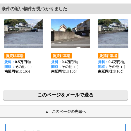
条件の近い物件が見つかりました
賃貸駐車場
賃貸駐車場
賃貸駐車場
賃料：
0.5万円
/無
賃料：
0.4万円
/無
賃料：
0.4万円
/無
間取：
その他（-）
間取：
その他（-）
間取：
その他（-）
南延岡
/徒歩16分
南延岡
/徒歩16分
南延岡
/徒歩16分
このページをメールで送る
このページの先頭へ