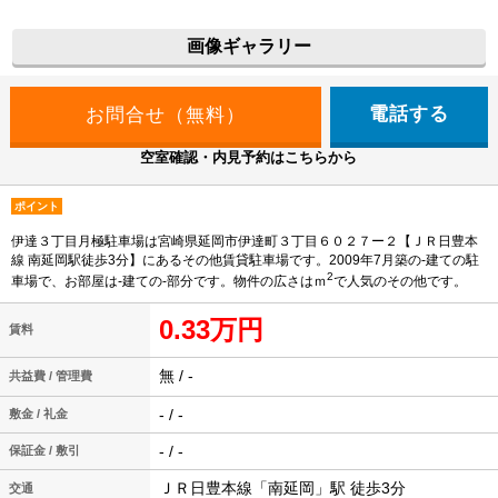
画像ギャラリー
電話する
空室確認・内見予約はこちらから
ポイント
伊達３丁目月極駐車場は宮崎県延岡市伊達町３丁目６０２７ー２【ＪＲ日豊本
線 南延岡駅徒歩3分】にあるその他賃貸駐車場です。2009年7月築の-建ての駐
2
車場で、お部屋は-建ての-部分です。物件の広さはｍ
で人気のその他です。
0.33万円
賃料
無 / -
共益費 / 管理費
- / -
敷金 / 礼金
- / -
保証金 / 敷引
ＪＲ日豊本線「南延岡」駅 徒歩3分
交通