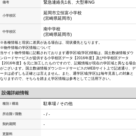
緊急連絡先1名、大型車NG
備考
延岡市立恒富小学校
小学校区
(宮崎県延岡市)
南中学校
中学校区
(宮崎県延岡市)
※各種情報と現状に差異がある場合は、現状優先となります。
※物件情報の学区情報について
当サイト物件情報に記載されております通学区域(学区)情報は、国土数値情報ダウ
ンロードサービスが提供する小学校区データ【2016年度】及び中学校区データ
【2016年度】を元に加工したものですので、記載情報が現在の学区域と異なる場合
がございます。国土数値情報ダウンロードサービスのWEBサイト上で記述通り、デ
ータは必ずしも正確とは言えません。また、通学区域(学区)は毎年見直しの対象と
なりますので、そちらを踏まえ学区情報は参考としてご活用下さい。
設備詳細情報
駐車場 / その他
種別 / 構造
- / -
所在階 / 階数
-
契約期間
更新料