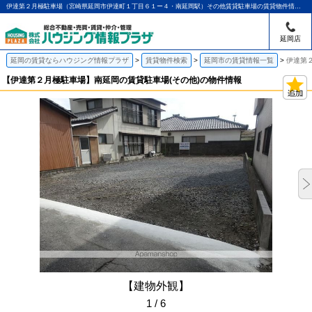
伊達第２月極駐車場（宮崎県延岡市伊達町１丁目６１ー４・南延岡駅）その他賃貸駐車場の賃貸物件情報｜アパマンショップ延岡店｜ハウジング情報プラザ
延岡店
延岡の賃貸ならハウジング情報プラザ
賃貸物件検索
延岡市の賃貸情報一覧
伊達第
【伊達第２月極駐車場】南延岡の賃貸駐車場(その他)の物件情報
【建物外観】
1 / 6