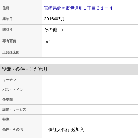
宮崎県延岡市伊達町１丁目６１ー４
住所
2016年7月
築年月
その他 (-)
間取り
2
ｍ
専有面積
-
主要採光面
設備・条件・こだわり
キッチン
バス・トイレ
住空間
設備・サービス
特徴
保証人代行:必加入
条件・その他