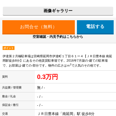
画像ギャラリー
電話する
空室確認・内見予約はこちらから
ポイント
伊達第２月極駐車場は宮崎県延岡市伊達町１丁目６１ー４【ＪＲ日豊本線 南延
岡駅徒歩8分】にあるその他賃貸駐車場です。2016年7月築の-建ての駐車場
2
で、お部屋は-建ての-部分です。物件の広さはｍ
で人気のその他です。
0.3万円
賃料
無 / -
共益費 / 管理費
- / -
敷金 / 礼金
- / -
保証金 / 敷引
ＪＲ日豊本線「南延岡」駅 徒歩8分
交通