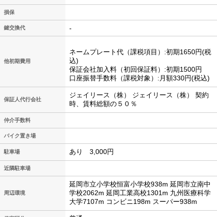
損保
-
鍵交換代
ネームプレート代（課税項目）:初期1650円(税
込)
他初期費用
保証会社加入料（初回保証料）:初期1500円
口座振替手数料（課税対象）:月額330円(税込)
ジェイリース（株） ジェイリース（株） 契約
保証人代行会社
時、賃料総額の５０％
仲介手数料
バイク置き場
あり 3,000円
駐車場
近隣駐車場
延岡市立小学校恒富小学校938m 延岡市立南中
学校2062m 延岡工業高校1301m 九州医療科学
周辺環境
大学7107m コンビニ198m スーパー938m