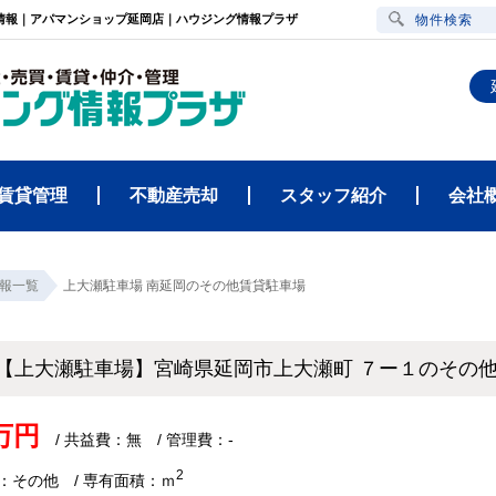
情報｜アパマンショップ延岡店｜ハウジング情報プラザ
物件検索
賃貸管理
不動産売却
スタッフ紹介
会社
報一覧
上大瀬駐車場 南延岡のその他賃貸駐車場
【上大瀬駐車場】宮崎県延岡市上大瀬町 ７ー１のそ
4万円
/ 共益費：無 / 管理費：-
2
：その他 / 専有面積：ｍ