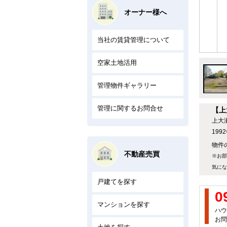
オーナー様へ
当社の賃貸管理について
空家土地活用
管理物件ギャラリー
管理に関するお問合せ
【上
上大
19
物件
不動産売買
※お部
気にな
戸建てを探す
0
マンションを探す
ハウ
お問