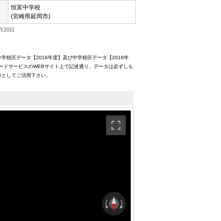
恒富中学校
(宮崎県延岡市)
月20日
校区データ【2016年度】及び中学校区データ【2016年
ードサービスのWEBサイト上で記述通り、データは必ずしも
考としてご活用下さい。