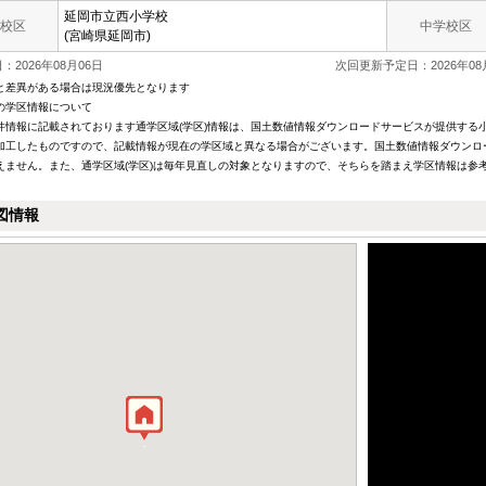
延岡市立西小学校
校区
中学校区
(宮崎県延岡市)
2026年08月06日
次回更新予定日：2026年08
と差異がある場合は現況優先となります
の学区情報について
件情報に記載されております通学区域(学区)情報は、国土数値情報ダウンロードサービスが提供する小学
加工したものですので、記載情報が現在の学区域と異なる場合がございます。国土数値情報ダウンロ
えません。また、通学区域(学区)は毎年見直しの対象となりますので、そちらを踏まえ学区情報は参
図情報