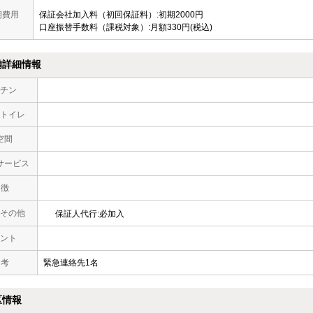
期費用
保証会社加入料（初回保証料）:初期2000円
口座振替手数料（課税対象）:月額330円(税込)
備詳細情報
チン
トイレ
空間
サービス
 徴
その他
保証人代行:必加入
ント
 考
緊急連絡先1名
区情報