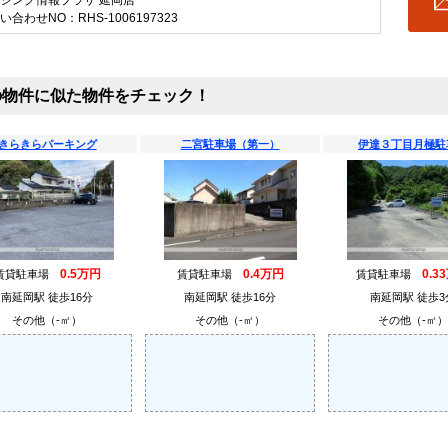
ジング情報プラザ 延岡店
い合わせNO：RHS-1006197323
の物件に似た物件をチェック！
きらきらパーキング
二宮駐車場（第一）
伊達３丁目月極駐
0.5万円
0.4万円
0.3
賃貸駐車場
賃貸駐車場
賃貸駐車場
南延岡駅 徒歩16分
南延岡駅 徒歩16分
南延岡駅 徒歩3
その他（-㎡）
その他（-㎡）
その他（-㎡）