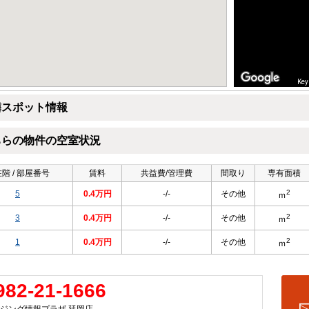
Key
隣スポット情報
ちらの物件の空室状況
階 / 部屋番号
賃料
共益費/管理費
間取り
専有面積
2
5
0.4万円
-/-
その他
ｍ
2
3
0.4万円
-/-
その他
ｍ
2
1
0.4万円
-/-
その他
ｍ
982-21-1666