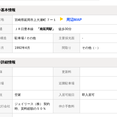
件基本情報
周辺MAP
在地
宮崎県延岡市上大瀬町 ７ー１
通
ＪＲ日豊本線
「南延岡駅」
徒歩30分
/ 構造
駐車場 / その他
主要採光面
-
年月
1992年4月
間取り
その他（ - ）
件詳細情報
保
更新料
車場
近隣駐車場
況
空家
入居可能日
即入居可
ジェイリース（株） 契約
代行会社
仲介手数料
時、賃料総額の５０％