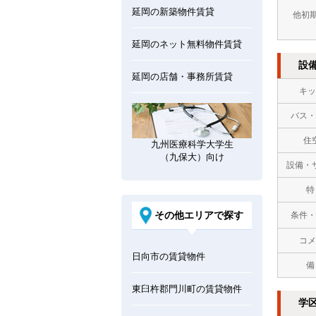
延岡の新築物件賃貸
他初
延岡のネット無料物件賃貸
設
延岡の店舗・事務所賃貸
キッ
バス・
住
九州医療科学大学生
（九保大）向け
設備・
特
その他エリアで探す
条件・
コメ
日向市の賃貸物件
備
東臼杵郡門川町の賃貸物件
学