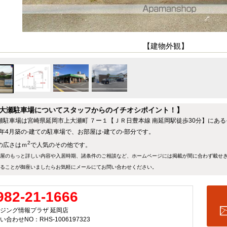
【建物外観】
大瀬駐車場についてスタッフからのイチオシポイント！】
瀬駐車場は宮崎県延岡市上大瀬町 ７ー１【ＪＲ日豊本線 南延岡駅徒歩30分】にあ
92年4月築の-建ての駐車場で、お部屋は-建ての-部分です。
2
の広さはｍ
で人気のその他です。
屋のもっと詳しい内容や入居時期、諸条件のご相談など、ホームページには掲載が間に合わず載せ
ることが御座いましたらお気軽にメールにて
お問い合わせ
ください。
982-21-1666
ジング情報プラザ 延岡店
い合わせNO：RHS-1006197323