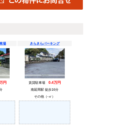
車場
きらきらパーキング
3万円
0.4万円
賃貸駐車場
分
南延岡駅 徒歩16分
その他（-㎡）