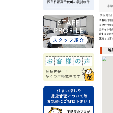
西臼杵郡高千穂町の賃貸物件
小学
情報更新日：
※各種情報
※物件情報
当サイト物
度】を元に
正確とは言
地