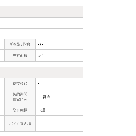
所在階 / 階数
- / -
2
専有面積
ｍ
鍵交換代
-
契約期間
- 普通
借家区分
取引態様
代理
バイク置き場