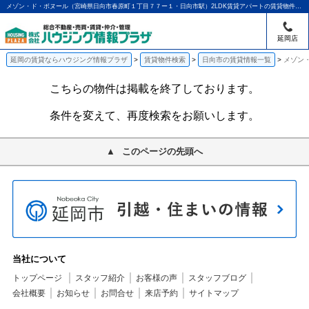
メゾン・ド・ボヌール（宮崎県日向市春原町１丁目７７ー１・日向市駅）2LDK賃貸アパートの賃貸物件情報｜アパマンショップ延岡店｜ハウジング情報プラザ
延岡店
延岡の賃貸ならハウジング情報プラザ
賃貸物件検索
日向市の賃貸情報一覧
メゾン・
こちらの物件は掲載を終了しております。
条件を変えて、再度検索をお願いします。
このページの先頭へ
当社について
トップページ
スタッフ紹介
お客様の声
スタッフブログ
会社概要
お知らせ
お問合せ
来店予約
サイトマップ