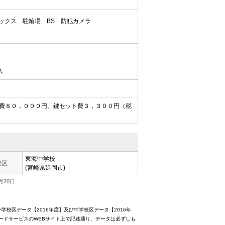
ックス
駐輪場
BS
防犯カメラ
入
費８０，０００円、鍵セット費３，３００円（税
東海中学校
校区
(宮崎県延岡市)
月20日
校区データ【2016年度】及び中学校区データ【2016年
ードサービスのWEBサイト上で記述通り、データは必ずしも