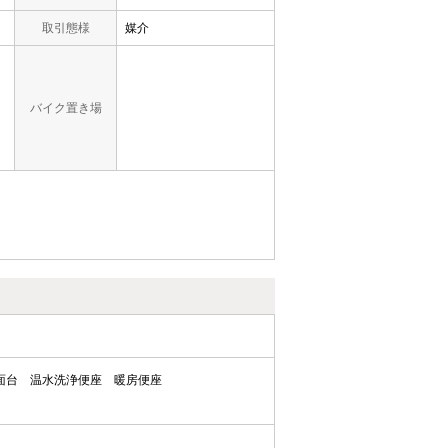
取引態様
媒介
バイク置き場
面台
温水洗浄便座
暖房便座