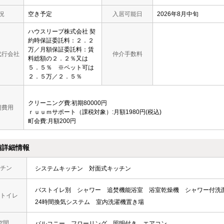
況
空き予定
入居可能日
2026年8月中旬
ハウスリーブ株式会社 契
約時保証委託料：２．２
万／月額保証委託料：賃
代行会社
仲介手数料
料総額の２．２％又は
５．５％ ※ペット可は
２．５万／２．５％
クリーニング費:初期80000円
期費用
ｒｕｕｍサポート（課税対象）:月額1980円(税込)
町会費:月額200円
備詳細情報
チン
システムキッチン
対面式キッチン
バストイレ別
シャワー
追焚機能浴室
浴室乾燥機
シャワー付洗
トイレ
24時間換気システム
室内洗濯機置き場
空間
バルコニー
フローリング
照明付き
エアコン