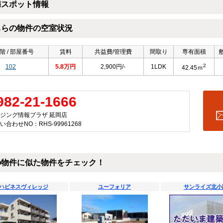
隣スポット情報
ちらの物件の空室状況
階 / 部屋番号
賃料
共益費/管理費
間取り
専有面積
2
102
5.8万円
2,900円/-
1LDK
42.45ｍ
982-21-1666
ジング情報プラザ 延岡店
い合わせNO：RHS-99961268
の物件に似た物件をチェック！
ハピネスヴィレッジ
ユーフォリア
サンライズ北小