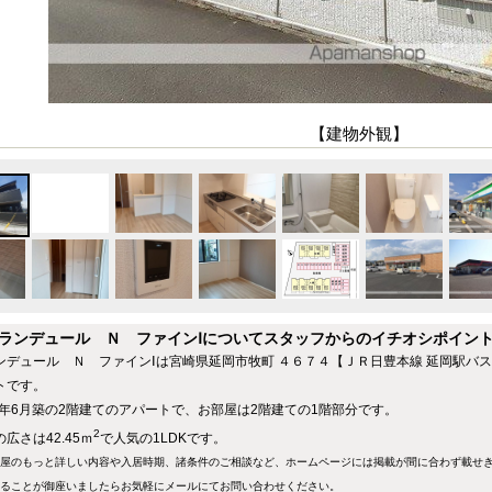
【建物外観】
ランデュール Ｎ ファインⅠについてスタッフからのイチオシポイン
ンデュール Ｎ ファインⅠは宮崎県延岡市牧町 ４６７４【ＪＲ日豊本線 延岡駅バス
トです。
24年6月築の2階建てのアパートで、お部屋は2階建ての1階部分です。
2
広さは42.45ｍ
で人気の1LDKです。
屋のもっと詳しい内容や入居時期、諸条件のご相談など、ホームページには掲載が間に合わず載せ
ることが御座いましたらお気軽にメールにて
お問い合わせ
ください。