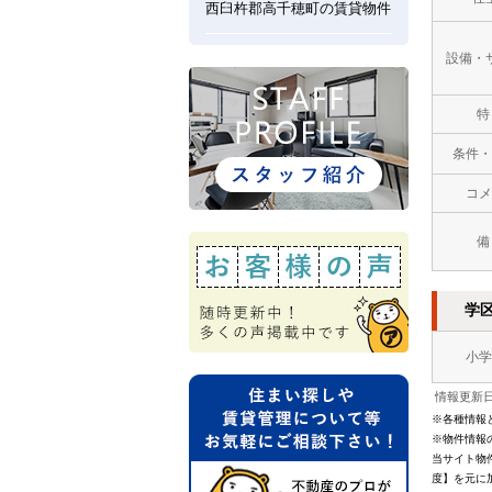
西臼杵郡高千穂町の賃貸物件
設備・
特
条件・
コメ
備
学
小学
情報更新日：
※各種情報
※物件情報
当サイト物
度】を元に