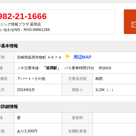
982-21-1666
ジング情報プラザ 延岡店
い合わせNO：RHS-99961268
件基本情報
周辺MAP
在地
宮崎県延岡市牧町 ４６７４
通
ＪＲ日豊本線
「延岡駅」
バス乗車時間15分 停歩6分
/ 構造
アパート / その他
主要採光面
南西
年月
2024年6月
間取り
1LDK（ - ）
件詳細情報
保
要
更新料
車場
あり3,300円
近隣駐車場