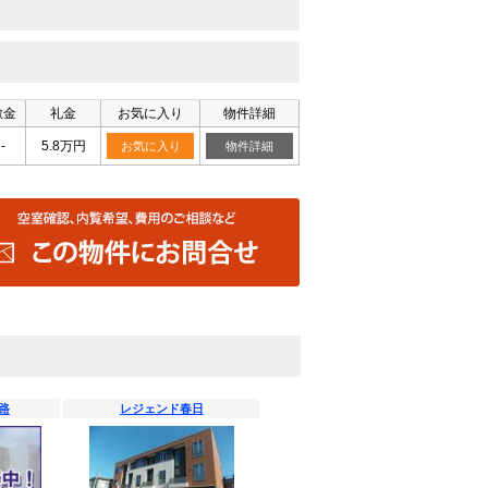
敷金
礼金
お気に入り
物件詳細
-
5.8万円
お気に入り
物件詳細
路
レジェンド春日