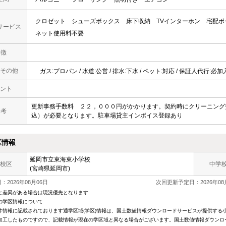
クロゼット
シューズボックス
床下収納
TVインターホン
宅配ボ
サービス
ネット使用料不要
 徴
その他
ガス:プロパン / 水道:公営 / 排水:下水 / ペット:対応 / 保証人代行:必加
ント
更新事務手数料 ２２，０００円がかかります。契約時にクリーニング
 考
込）が必要となります。駐車場貸主インボイス登録あり
区情報
延岡市立東海東小学校
校区
中学
(宮崎県延岡市)
2026年08月06日
次回更新予定日：2026年08
と差異がある場合は現況優先となります
の学区情報について
件情報に記載されております通学区域(学区)情報は、国土数値情報ダウンロードサービスが提供する小学
加工したものですので、記載情報が現在の学区域と異なる場合がございます。国土数値情報ダウンロ