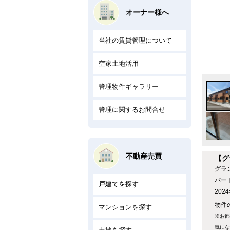
オーナー様へ
当社の賃貸管理について
空家土地活用
管理物件ギャラリー
管理に関するお問合せ
不動産売買
【グ
グラ
パー
戸建てを探す
20
物件の
マンションを探す
※お部
気にな