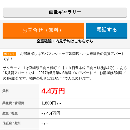
画像ギャラリー
電話する
空室確認・内見予約はこちらから
お部屋探しはアパマンショップ延岡店へ～大東建託の賃貸アパート
ポイント
です！
サクラーノ Ⅱは宮崎県日向市鶴町 ９【ＪＲ日豊本線 日向市駅徒歩4分】にある
1K賃貸アパートです。2017年5月築の3階建てのアパートで、お部屋は3階建て
2
の1階部分です。物件の広さは31.65ｍ
で人気の1Kです。
4.4万円
賃料
1,800円 / -
共益費 / 管理費
- / 4.4万円
敷金 / 礼金
- / -
保証金 / 敷引