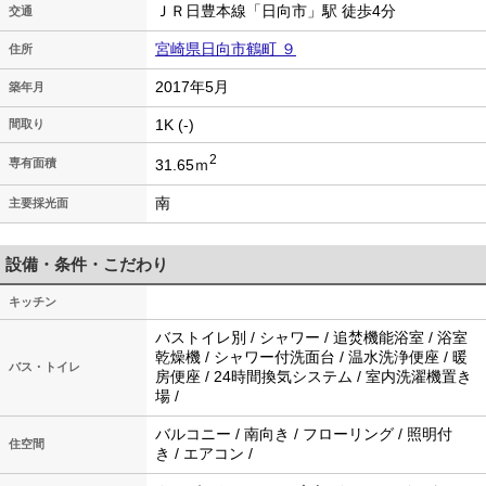
ＪＲ日豊本線「日向市」駅 徒歩4分
交通
宮崎県日向市鶴町 ９
住所
2017年5月
築年月
1K (-)
間取り
2
31.65ｍ
専有面積
南
主要採光面
設備・条件・こだわり
キッチン
バストイレ別 / シャワー / 追焚機能浴室 / 浴室
乾燥機 / シャワー付洗面台 / 温水洗浄便座 / 暖
バス・トイレ
房便座 / 24時間換気システム / 室内洗濯機置き
場 /
バルコニー / 南向き / フローリング / 照明付
住空間
き / エアコン /