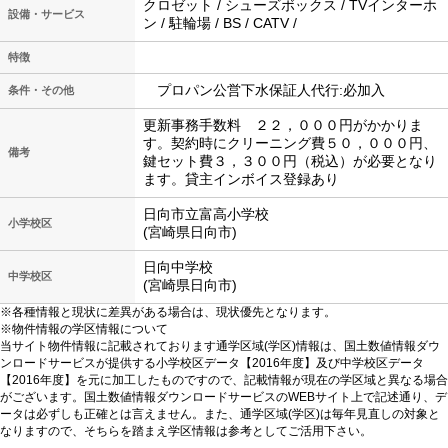
クロゼット / シューズボックス / TVインターホ
設備・サービス
ン / 駐輪場 / BS / CATV /
特徴
プロパン公営下水保証人代行:必加入
条件・その他
更新事務手数料 ２２，０００円がかかりま
す。契約時にクリーニング費５０，０００円、
備考
鍵セット費３，３００円（税込）が必要となり
ます。貸主インボイス登録あり
日向市立富高小学校
小学校区
(宮崎県日向市)
日向中学校
中学校区
(宮崎県日向市)
※各種情報と現状に差異がある場合は、現状優先となります。
※物件情報の学区情報について
当サイト物件情報に記載されております通学区域(学区)情報は、国土数値情報ダウ
ンロードサービスが提供する小学校区データ【2016年度】及び中学校区データ
【2016年度】を元に加工したものですので、記載情報が現在の学区域と異なる場合
がございます。国土数値情報ダウンロードサービスのWEBサイト上で記述通り、デ
ータは必ずしも正確とは言えません。また、通学区域(学区)は毎年見直しの対象と
なりますので、そちらを踏まえ学区情報は参考としてご活用下さい。