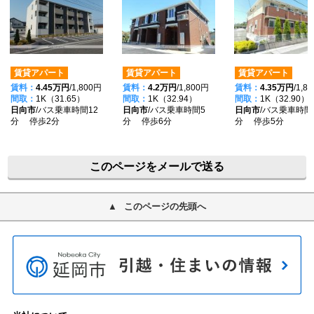
賃貸アパート
賃貸アパート
賃貸アパート
賃料：
4.45万円
/1,800円
賃料：
4.2万円
/1,800円
賃料：
4.35万円
/1,8
間取：
1K（31.65）
間取：
1K（32.94）
間取：
1K（32.90）
日向市
/バス乗車時間12
日向市
/バス乗車時間5
日向市
/バス乗車時間
分 停歩2分
分 停歩6分
分 停歩5分
このページをメールで送る
このページの先頭へ