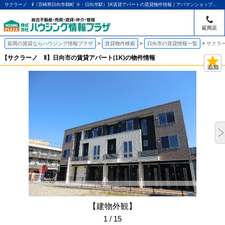
サクラーノ Ⅱ（宮崎県日向市鶴町 ９・日向市駅）1K賃貸アパートの賃貸物件情報｜アパマンショップ延岡店｜ハウジング情報プラザ
延岡店
延岡の賃貸ならハウジング情報プラザ
賃貸物件検索
日向市の賃貸情報一覧
サクラー
【サクラーノ Ⅱ】日向市の賃貸アパート(1K)の物件情報
【建物外観】
1 / 15