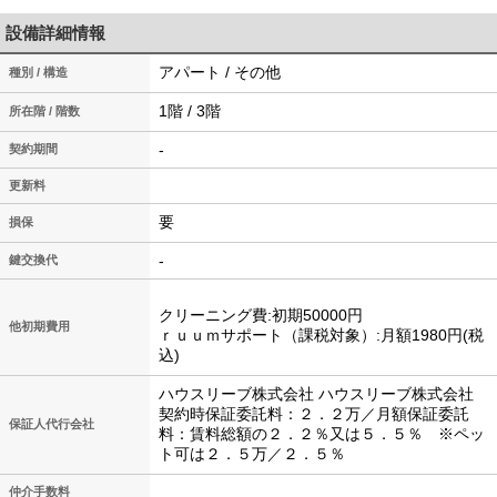
設備詳細情報
アパート / その他
種別 / 構造
1階 / 3階
所在階 / 階数
-
契約期間
更新料
要
損保
-
鍵交換代
クリーニング費:初期50000円
他初期費用
ｒｕｕｍサポート（課税対象）:月額1980円(税
込)
ハウスリーブ株式会社 ハウスリーブ株式会社
契約時保証委託料：２．２万／月額保証委託
保証人代行会社
料：賃料総額の２．２％又は５．５％ ※ペッ
ト可は２．５万／２．５％
仲介手数料