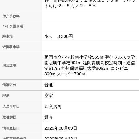
料：賃料総額の２．２％又は５．５％ ※ペッ
ト可は２．５万／２．５％
仲介手数料
バイク置き場
あり 3,300円
駐車場
近隣駐車場
延岡市立小学校南小学校555m 聖心ウルスラ学
園聡明中学校901m 延岡青朋高校定時制・通信
周辺環境
制517m 九州保健福祉大学8062m コンビニ
300m スーパー700m
普通
借家区分
空家
現況
即入居可
入居可能日
媒介
取引態様
2026年08月09日
情報更新日