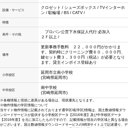
クロゼット / シューズボックス / TVインターホ
設備・サービス
ン / 駐輪場 / BS / CATV /
特徴
プロパン公営下水保証人代行:必加入
条件・その他
２Ｆ以上 /
更新事務手数料 ２２，０００円がかかりま
す。契約時にクリーニング費６０，０００円、
備考
鍵セット費３，３００円（税込）が必要となり
ます。貸主インボイス登録あり
延岡市立南小学校
小学校区
(宮崎県延岡市)
南中学校
中学校区
(宮崎県延岡市)
※各種情報と現状に差異がある場合は、現状優先となります。
※物件情報の学区情報について
当サイト物件情報に記載されております通学区域(学区)情報は、国土数値情報ダウ
ンロードサービスが提供する小学校区データ【2016年度】及び中学校区データ
【2016年度】を元に加工したものですので、記載情報が現在の学区域と異なる場合
がございます。国土数値情報ダウンロードサービスのWEBサイト上で記述通り、デ