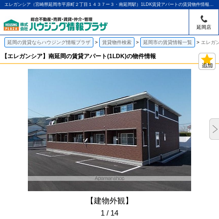
エレガンシア（宮崎県延岡市平原町２丁目１４３７ー３・南延岡駅）1LDK賃貸アパートの賃貸物件情報｜アパマンショップ延岡店｜ハウジング情報プラザ
延岡店
延岡の賃貸ならハウジング情報プラザ
賃貸物件検索
延岡市の賃貸情報一覧
エレガン
【エレガンシア】南延岡の賃貸アパート(1LDK)の物件情報
【建物外観】
1 / 14