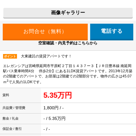
画像ギャラリー
電話する
空室確認・内見予約はこちらから
大東建託の賃貸アパートです！
ポイント
エレガンシアは宮崎県延岡市平原町２丁目１４３７ー３【ＪＲ日豊本線 南延岡
駅バス乗車時間4分 停歩2分】にある1LDK賃貸アパートです。2013年12月築
の2階建てのアパートで、お部屋は2階建ての2階部分です。物件の広さは45.07
2
ｍ
で人気の1LDKです。
5.35万円
賃料
1,800円 / -
共益費 / 管理費
- / 5.35万円
敷金 / 礼金
- / -
保証金 / 敷引