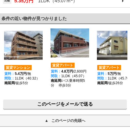
5.35万円
2階
1LDK（45.07ｍ
）
条件の近い物件が見つかりました
賃貸アパート
賃貸マンション
賃貸アパート
賃料：
4.8万円
/2,600円
賃料：
5.4万円
/無
賃料：
5万円
/無
間取：
1LDK（45.07）
間取：
1LDK（40.32）
間取：
1LDK（45.7
南延岡
/バス乗車時間5
南延岡
/徒歩5分
南延岡
/徒歩26分
分 停歩3分
このページをメールで送る
このページの先頭へ