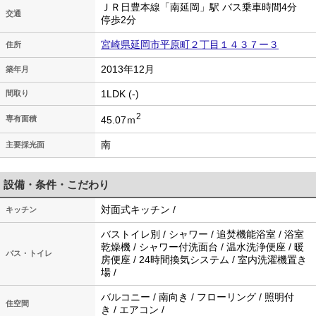
ＪＲ日豊本線「南延岡」駅 バス乗車時間4分
交通
停歩2分
宮崎県延岡市平原町２丁目１４３７ー３
住所
2013年12月
築年月
1LDK (-)
間取り
2
45.07ｍ
専有面積
南
主要採光面
設備・条件・こだわり
対面式キッチン /
キッチン
バストイレ別 / シャワー / 追焚機能浴室 / 浴室
乾燥機 / シャワー付洗面台 / 温水洗浄便座 / 暖
バス・トイレ
房便座 / 24時間換気システム / 室内洗濯機置き
場 /
バルコニー / 南向き / フローリング / 照明付
住空間
き / エアコン /