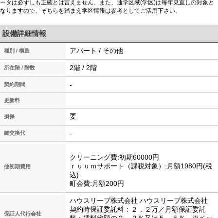
ータは必ずしも正確とは言えません。また、通学区域(学区)は毎年見直しの対象と
なりますので、そちらを踏まえ学区情報は参考としてご活用下さい。
設備詳細情報
アパート / その他
種別 / 構造
2階 / 2階
所在階 / 階数
-
契約期間
更新料
要
損保
-
鍵交換代
クリーニング費:初期60000円
ｒｕｕｍサポート（課税対象）:月額1980円(税
他初期費用
込)
町会費:月額200円
ハウスリーブ株式会社 ハウスリーブ株式会社
契約時保証委託料：２．２万／月額保証委託
保証人代行会社