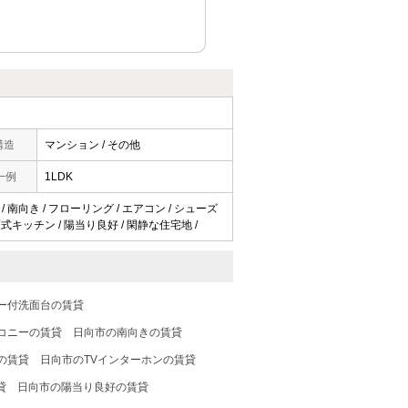
構造
マンション / その他
一例
1LDK
/ 南向き / フローリング / エアコン / シューズ
対面式キッチン / 陽当り良好 / 閑静な住宅地 /
ー付洗面台の賃貸
コニーの賃貸
日向市の南向きの賃貸
の賃貸
日向市のTVインターホンの賃貸
貸
日向市の陽当り良好の賃貸