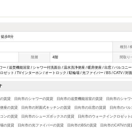
徒歩8分
種別 / 
階層
4階
間取り
ワー / 追焚機能浴室 / シャワー付洗面台 / 温水洗浄便座 / 暖房便座 / 出窓 / バルコニー 
ット / TVインターホン / オートロック / 駐輪場 / 光ファイバー / BS / CATV / 
す
の賃貸
日向市のシャワーの賃貸
日向市の追焚機能浴室の賃貸
日向市のシャワ
便座の賃貸
日向市の対面式キッチンの賃貸
日向市の出窓の賃貸
日向市のバル
コンの賃貸
日向市のシューズボックスの賃貸
日向市のウォークインクロゼット
場の賃貸
日向市の光ファイバーの賃貸
日向市のBSの賃貸
日向市のCATVの賃