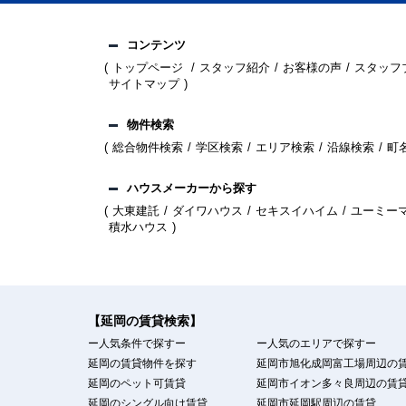
コンテンツ
トップページ
スタッフ紹介
お客様の声
スタッフ
サイトマップ
物件検索
総合物件検索
学区検索
エリア検索
沿線検索
町
ハウスメーカーから探す
大東建託
ダイワハウス
セキスイハイム
ユーミー
積水ハウス
【延岡の賃貸検索】
ー人気条件で探すー
ー人気のエリアで探すー
延岡の賃貸物件を探す
延岡市旭化成岡富工場周辺の
延岡のペット可賃貸
延岡市イオン多々良周辺の賃
延岡のシングル向け賃貸
延岡市延岡駅周辺の賃貸