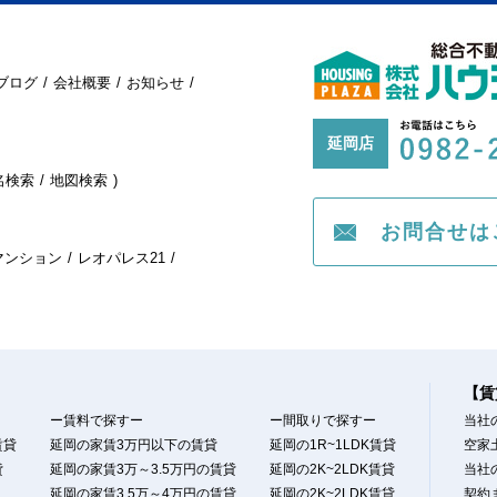
ブログ
会社概要
お知らせ
延岡店
名検索
地図検索
お問合せは
マンション
レオパレス21
【賃
ー賃料で探すー
ー間取りで探すー
当社
賃貸
延岡の家賃3万円以下の賃貸
延岡の1R~1LDK賃貸
空家
貸
延岡の家賃3万～3.5万円の賃貸
延岡の2K~2LDK賃貸
当社
延岡の家賃3.5万～4万円の賃貸
延岡の2K~2LDK賃貸
契約