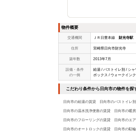
物件概要
交通機関
ＪＲ日豊本線
財光寺駅
住所
宮崎県日向市財光寺
築年数
2013年7月
設備・条件
給湯 / バストイレ別 / シャ
の一例
ボックス / ウォークインクロゼ
こだわり条件から日向市の物件を探
日向市の給湯の賃貸
日向市のバストイレ別
日向市の温水洗浄便座の賃貸
日向市の暖房
日向市のフローリングの賃貸
日向市のエア
日向市のオートロックの賃貸
日向市の駐輪