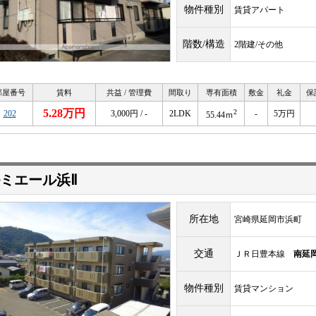
物件種別
賃貸アパート
階数/構造
2階建/その他
部屋番号
賃料
共益 / 管理費
間取り
専有面積
敷金
礼金
保
5.28万円
2
202
3,000円 / -
2LDK
-
5万円
55.44ｍ
ミエール浜Ⅱ
所在地
宮崎県延岡市浜町
交通
ＪＲ日豊本線
南延
物件種別
賃貸マンション