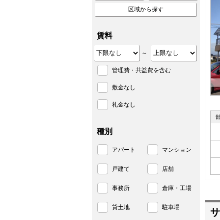
区域から探す
賃料
～
管理費・共益費を含む
敷金なし
礼金なし
種別
アパート
マンション
戸建て
店舗
事務所
倉庫・工場
貸土地
駐車場
サ