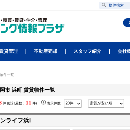
物件検索
賃貸管理
不動産売却
スタッフ紹介
会社
貸物件一覧
岡市 浜町 賃貸物件一覧
8
11
件 (総部屋数：
件)
表示件数
ンライフ浜Ⅰ