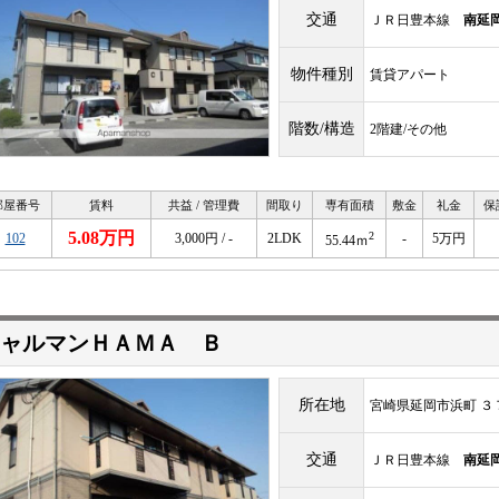
交通
ＪＲ日豊本線
南延
物件種別
賃貸アパート
階数/構造
2階建/その他
部屋番号
賃料
共益 / 管理費
間取り
専有面積
敷金
礼金
保
5.08万円
2
102
3,000円 / -
2LDK
-
5万円
55.44ｍ
ャルマンＨＡＭＡ Ｂ
所在地
宮崎県延岡市浜町 ３
交通
ＪＲ日豊本線
南延