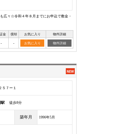
内も広々☆令和４年８月までにお申込で敷金・
証金
償却
お気に入り
物件詳細
-
-
お気に入り
物件詳細
２５７ー１
岡駅
徒歩8分
築年月
1996年5月