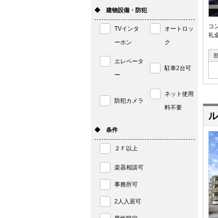
◆ 建物設備・防犯
コ
TVインタ
オートロッ
礼
ーホン
ク
エレベータ
駐車2台可
ー
ネット使用
防犯カメラ
料不要
ル
◆ 条件
２Ｆ以上
楽器相談可
事務所可
2人入居可