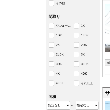
その他
間取り
ワンルーム
1K
1DK
1LDK
2K
2DK
2LDK
3K
部
3DK
3LDK
4K
4DK
4LDK
それ以上
サ
面積
～