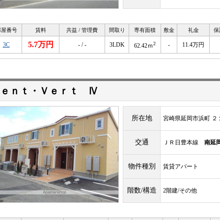
部屋番号
賃料
共益 / 管理費
間取り
専有面積
敷金
礼金
保
5.7万円
2
3C
- / -
3LDK
-
11.4万円
62.42ｍ
ｅｎｔ・Ｖｅｒｔ Ⅳ
所在地
宮崎県延岡市浜町 ２
交通
ＪＲ日豊本線
南延
物件種別
賃貸アパート
階数/構造
2階建/その他