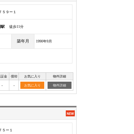
７５９ー１
岡駅
徒歩11分
築年月
1990年9月
保証金
償却
お気に入り
物件詳細
-
-
お気に入り
物件詳細
７５ー１