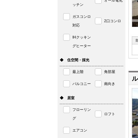
オール電化
ッチン
ガスコンロ
2口コンロ
対応
IHクッキン
グヒーター
◆ 住空間・採光
最上階
角部屋
ル
バルコニー
南向き
◆ 居室
フローリン
ロフト
グ
エアコン