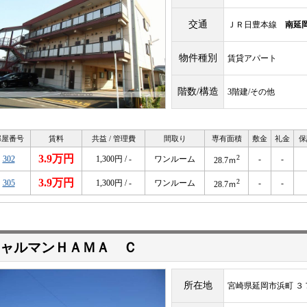
交通
ＪＲ日豊本線
南延
物件種別
賃貸アパート
階数/構造
3階建/その他
部屋番号
賃料
共益 / 管理費
間取り
専有面積
敷金
礼金
保
3.9万円
2
302
1,300円 / -
ワンルーム
-
-
28.7ｍ
3.9万円
2
305
1,300円 / -
ワンルーム
-
-
28.7ｍ
ャルマンＨＡＭＡ Ｃ
所在地
宮崎県延岡市浜町 ３