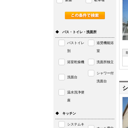
新築
駐車場
◆ バス・トイレ・洗面所
バストイレ
追焚機能浴
別
室
浴室乾燥機
洗面所独立
シャワー付
洗面台
洗面台
シ
温水洗浄便
座
◆ キッチン
システムキ