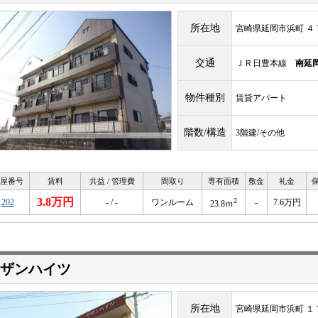
所在地
宮崎県延岡市浜町 ４
交通
ＪＲ日豊本線
南延
物件種別
賃貸アパート
階数/構造
3階建/その他
屋番号
賃料
共益 / 管理費
間取り
専有面積
敷金
礼金
3.8万円
2
202
- / -
ワンルーム
-
7.6万円
23.8ｍ
ザンハイツ
所在地
宮崎県延岡市浜町 １