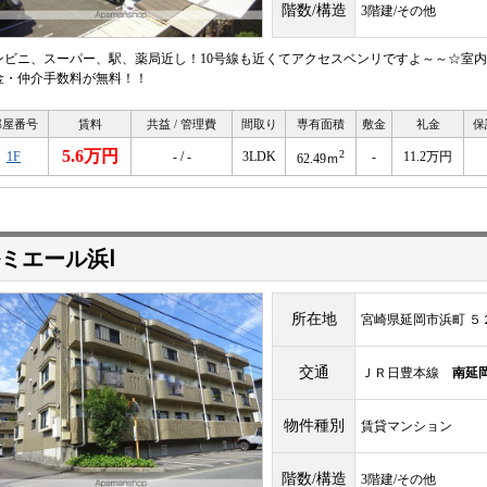
階数/構造
3階建/その他
ンビニ、スーパー、駅、薬局近し！10号線も近くてアクセスベンリですよ～～☆室
金・仲介手数料が無料！！
部屋番号
賃料
共益 / 管理費
間取り
専有面積
敷金
礼金
保
5.6万円
2
1F
- / -
3LDK
-
11.2万円
62.49ｍ
ミエール浜Ⅰ
所在地
宮崎県延岡市浜町 ５
交通
ＪＲ日豊本線
南延
物件種別
賃貸マンション
階数/構造
3階建/その他