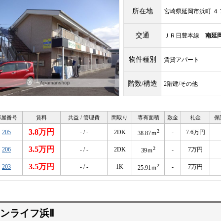
所在地
宮崎県延岡市浜町 ４
交通
ＪＲ日豊本線
南延
物件種別
賃貸アパート
階数/構造
2階建/その他
部屋番号
賃料
共益 / 管理費
間取り
専有面積
敷金
礼金
保
3.8万円
2
205
- / -
2DK
-
7.6万円
38.87ｍ
3.5万円
2
206
- / -
2DK
-
7万円
39ｍ
3.5万円
2
203
- / -
1K
-
7万円
25.91ｍ
ンライフ浜Ⅱ