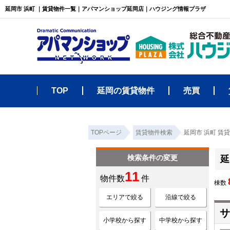
延岡市 浜町 ｜賃貸物件一覧｜アパマンショップ延岡店｜ハウジング情報プラザ
TOP
延岡の賃貸物件
売買
TOPページ
賃貸物件検索
延岡市 浜町 賃
検索条件の変更
延
11
物件数
件
棟数
エリアで絞る
沿線で絞る
サ
小学校から探す
中学校から探す