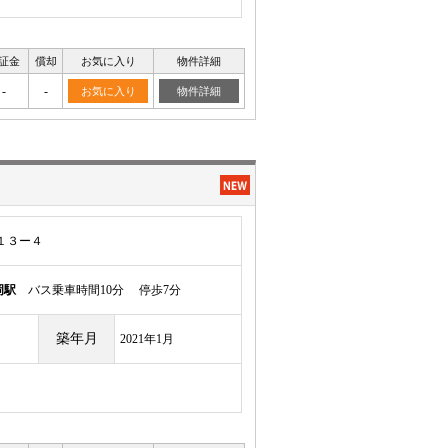
証金
償却
お気に入り
物件詳細
-
-
お気に入り
物件詳細
１３ー４
岡駅
バス乗車時間10分 停歩7分
築年月
2021年1月