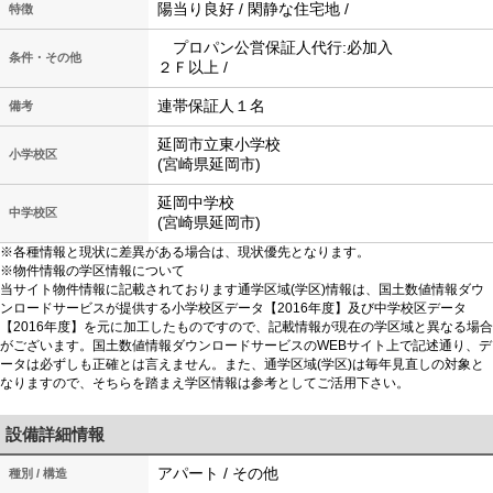
陽当り良好 / 閑静な住宅地 /
特徴
プロパン公営保証人代行:必加入
条件・その他
２Ｆ以上 /
連帯保証人１名
備考
延岡市立東小学校
小学校区
(宮崎県延岡市)
延岡中学校
中学校区
(宮崎県延岡市)
※各種情報と現状に差異がある場合は、現状優先となります。
※物件情報の学区情報について
当サイト物件情報に記載されております通学区域(学区)情報は、国土数値情報ダウ
ンロードサービスが提供する小学校区データ【2016年度】及び中学校区データ
【2016年度】を元に加工したものですので、記載情報が現在の学区域と異なる場合
がございます。国土数値情報ダウンロードサービスのWEBサイト上で記述通り、デ
ータは必ずしも正確とは言えません。また、通学区域(学区)は毎年見直しの対象と
なりますので、そちらを踏まえ学区情報は参考としてご活用下さい。
設備詳細情報
アパート / その他
種別 / 構造