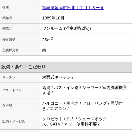
宮崎県延岡市出北１丁目１８ー４
住所
1989年10月
築年月
ワンルーム (洋室8畳(2階))
間取り
2
25ｍ
専有面積
南
主要採光面
設備・条件・こだわり
対面式キッチン /
キッチン
給湯 / バストイレ別 / シャワー / 室内洗濯機置
バス・トイレ
き場 /
バルコニー / 南向き / フローリング / 照明付
住空間
き / エアコン /
クロゼット / 押入 / シューズボック
設備・サービス
ス / CATV / ネット使用料不要 /