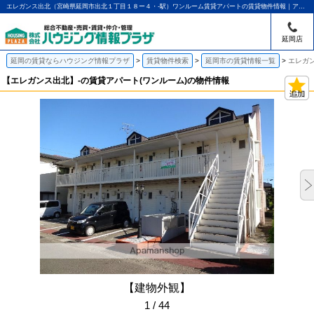
エレガンス出北（宮崎県延岡市出北１丁目１８ー４・-駅）ワンルーム賃貸アパートの賃貸物件情報｜アパマンショップ延岡店｜ハウジング情報プラザ
延岡店
延岡の賃貸ならハウジング情報プラザ
賃貸物件検索
延岡市の賃貸情報一覧
エレガ
【エレガンス出北】-の賃貸アパート(ワンルーム)の物件情報
【建物外観】
1 / 44