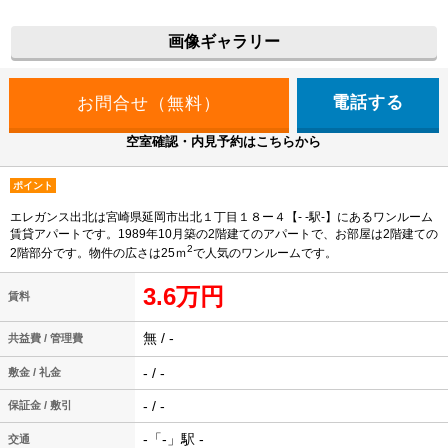
画像ギャラリー
電話する
空室確認・内見予約はこちらから
ポイント
エレガンス出北は宮崎県延岡市出北１丁目１８ー４【- -駅-】にあるワンルーム
賃貸アパートです。1989年10月築の2階建てのアパートで、お部屋は2階建ての
2
2階部分です。物件の広さは25ｍ
で人気のワンルームです。
3.6万円
賃料
無 / -
共益費 / 管理費
- / -
敷金 / 礼金
- / -
保証金 / 敷引
-「-」駅 -
交通