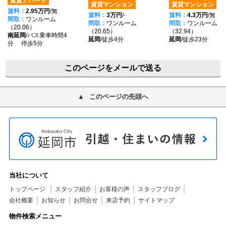
賃貸アパート
賃貸マンション
賃貸マンション
賃料：
2.95万円
/無
賃料：
3万円
/-
賃料：
4.3万円
/無
間取：
ワンルーム
間取：
ワンルーム
間取：
ワンルーム
（20.06）
（20.65）
（32.94）
南延岡
/バス乗車時間4
延岡
/徒歩4分
延岡
/徒歩23分
分 停歩5分
このページをメールで送る
このページの先頭へ
当社について
トップページ
スタッフ紹介
お客様の声
スタッフブログ
会社概要
お知らせ
お問合せ
来店予約
サイトマップ
物件検索メニュー