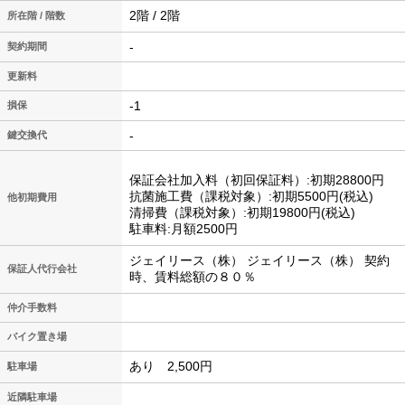
2階 / 2階
所在階 / 階数
-
契約期間
更新料
-1
損保
-
鍵交換代
保証会社加入料（初回保証料）:初期28800円
抗菌施工費（課税対象）:初期5500円(税込)
他初期費用
清掃費（課税対象）:初期19800円(税込)
駐車料:月額2500円
ジェイリース（株） ジェイリース（株） 契約
保証人代行会社
時、賃料総額の８０％
仲介手数料
バイク置き場
あり 2,500円
駐車場
近隣駐車場