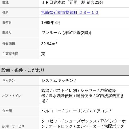
ＪＲ日豊本線「延岡」駅 徒歩23分
交通
宮崎県延岡市惣領町 ２３ー１０
住所
1999年3月
築年月
ワンルーム (洋室12畳(2階))
間取り
2
32.94ｍ
専有面積
東
主要採光面
設備・条件・こだわり
システムキッチン /
キッチン
給湯 / バストイレ別 / シャワー / 浴室乾燥
機 / 温水洗浄便座 / 暖房便座 / 室内洗濯機置き
バス・トイレ
場 /
バルコニー / フローリング / エアコン /
住空間
クロゼット / シューズボックス / TVインターホ
ン / オートロック / エレベーター / 宅配ボック
設備・サービス