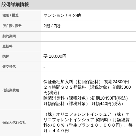
設備詳細情報
マンション / その他
種別 / 構造
2階 / 7階
所在階 / 階数
-
契約期間
更新料
要 18,000円
損保
-
鍵交換代
保証会社加入料（初回保証料）:初期24600円
２４時間ＳＯＳ登録料（課税対象）:初期3300
他初期費用
円(税込)
除菌消臭料（課税対象）:初期10450円(税込)
月額保証料（課税対象）:月額440円(税込)
（株）オリコフォレントインシュア （株）オ
リコフォレントインシュア 契約時：月額総賃
保証人代行会社
料の６０％（学生プラン１０，０００円）、毎
月：４４０円