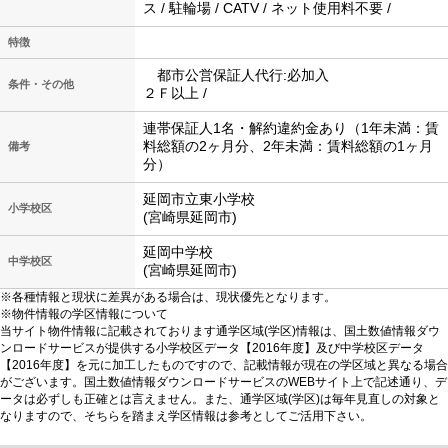
ス / 駐輪場 / CATV / ネット使用料不要 /
特徴
都市公営保証人代行:必加入
条件・その他
２Ｆ以上 /
連帯保証人1名・解約違約金あり（1年未満：賃
料総額の2ヶ月分、2年未満：賃料総額の1ヶ月
備考
分）
延岡市立東小学校
小学校区
(宮崎県延岡市)
延岡中学校
中学校区
(宮崎県延岡市)
※各種情報と現状に差異がある場合は、現状優先となります。
※物件情報の学区情報について
当サイト物件情報に記載されております通学区域(学区)情報は、国土数値情報ダウ
ンロードサービスが提供する小学校区データ【2016年度】及び中学校区データ
【2016年度】を元に加工したものですので、記載情報が現在の学区域と異なる場合
がございます。国土数値情報ダウンロードサービスのWEBサイト上で記述通り、デ
ータは必ずしも正確とは言えません。また、通学区域(学区)は毎年見直しの対象と
なりますので、そちらを踏まえ学区情報は参考としてご活用下さい。