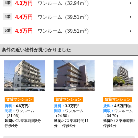
2
4.3万円
4階
ワンルーム（32.94ｍ
）
2
4.4万円
4階
ワンルーム（39.51ｍ
）
2
4.5万円
5階
ワンルーム（39.51ｍ
）
条件の近い物件が見つかりました
賃貸マンション
賃貸マンション
賃貸マンション
賃料：
4.6万円
/-
賃料：
3.3万円
/-
賃料：
4.5万円
/無
間取：
ワンルーム
間取：
ワンルーム
間取：
ワンルーム
（31.96）
（24.50）
（34.70）
延岡
/バス乗車時間8分
延岡
/バス乗車時間11
延岡
/バス乗車時間
停歩4分
分 停歩3分
停歩1分