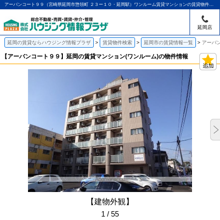
アーバンコート９９（宮崎県延岡市惣領町 ２３ー１０・延岡駅）ワンルーム賃貸マンションの賃貸物件情報｜アパマンショップ延岡店｜ハウジング情報プラザ
延岡店
延岡の賃貸ならハウジング情報プラザ
賃貸物件検索
延岡市の賃貸情報一覧
アーバ
【アーバンコート９９】延岡の賃貸マンション(ワンルーム)の物件情報
【建物外観】
1 / 55