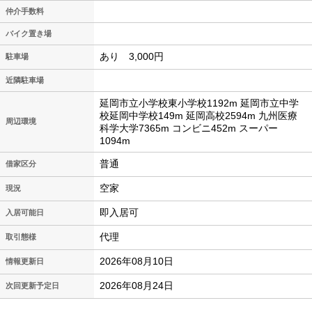
仲介手数料
バイク置き場
あり 3,000円
駐車場
近隣駐車場
延岡市立小学校東小学校1192m 延岡市立中学
校延岡中学校149m 延岡高校2594m 九州医療
周辺環境
科学大学7365m コンビニ452m スーパー
1094m
普通
借家区分
空家
現況
即入居可
入居可能日
代理
取引態様
2026年08月10日
情報更新日
2026年08月24日
次回更新予定日