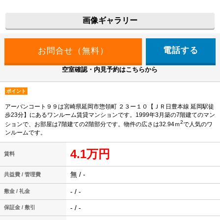
画像ギャラリー
電話する
空室確認・内見予約はこちらから
ポイント
アーバンコート９９は宮崎県延岡市惣領町 ２３ー１０【ＪＲ日豊本線 延岡駅徒
歩23分】にあるワンルーム賃貸マンションです。1999年3月築の7階建てのマン
2
ションで、お部屋は7階建ての2階部分です。物件の広さは32.94ｍ
で人気のワ
ンルームです。
4.1万円
賃料
無 / -
共益費 / 管理費
- / -
敷金 / 礼金
- / -
保証金 / 敷引