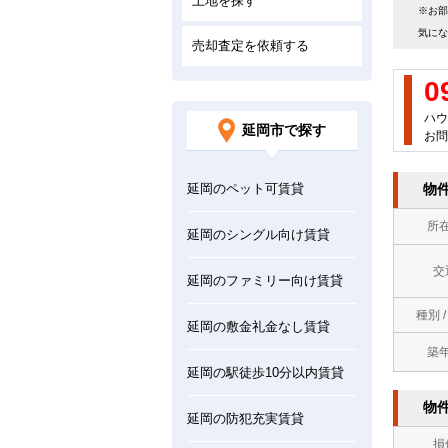
土地を探す
※お部
気にな
売却査定を依頼する
0
ハウ
延岡市で探す
お問
延岡のペット可賃貸
物
所
延岡のシングル向け賃貸
交
延岡のファミリー向け賃貸
種別 
延岡の敷金礼金なし賃貸
築
延岡の駅徒歩10分以内賃貸
物
延岡の防犯充実賃貸
損