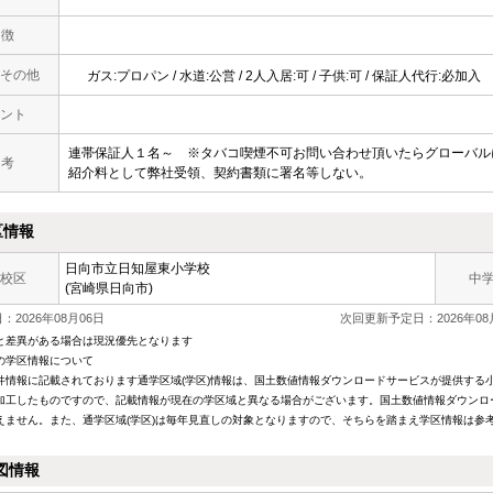
 徴
その他
ガス:プロパン / 水道:公営 / 2人入居:可 / 子供:可 / 保証人代行:必加入
ント
連帯保証人１名～ ※タバコ喫煙不可お問い合わせ頂いたらグローバル
 考
紹介料として弊社受領、契約書類に署名等しない。
区情報
日向市立日知屋東小学校
校区
中
(宮崎県日向市)
2026年08月06日
次回更新予定日：2026年08
と差異がある場合は現況優先となります
の学区情報について
件情報に記載されております通学区域(学区)情報は、国土数値情報ダウンロードサービスが提供する小学
加工したものですので、記載情報が現在の学区域と異なる場合がございます。国土数値情報ダウンロ
えません。また、通学区域(学区)は毎年見直しの対象となりますので、そちらを踏まえ学区情報は参
図情報