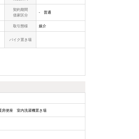
契約期間
- 普通
借家区分
取引態様
媒介
バイク置き場
暖房便座
室内洗濯機置き場