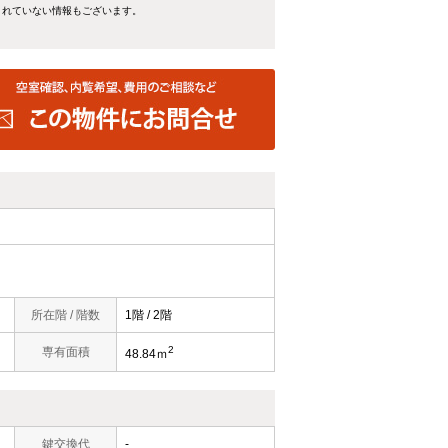
きれていない情報もございます。
所在階 / 階数
1階 / 2階
2
専有面積
48.84ｍ
鍵交換代
-