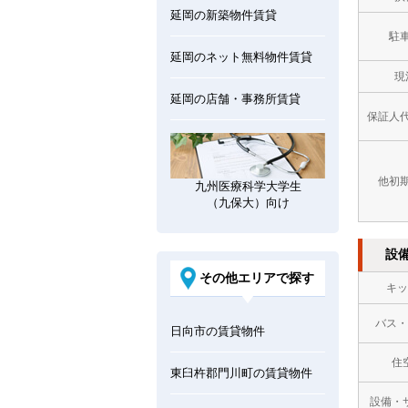
延岡の新築物件賃貸
駐
延岡のネット無料物件賃貸
現
延岡の店舗・事務所賃貸
保証人
他初
九州医療科学大学生
（九保大）向け
設
その他エリアで探す
キッ
バス・
日向市の賃貸物件
住
東臼杵郡門川町の賃貸物件
設備・