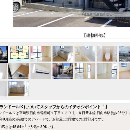
【建物外観】
ランドールＫについてスタッフからのイチオシポイント！】
ンドールＫは宮崎県日向市曽根町１丁目１２９【ＪＲ日豊本線 日向市駅徒歩26分】
95年8月築の2階建てのアパートで、お部屋は2階建ての1階部分です。
2
広さは48.84ｍ
で人気の3DKです。