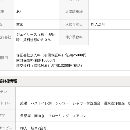
車場
あり
近隣駐車場
況
空家
入居可能日
即入居可
ジェイリース（株） 契約
代行会社
仲介手数料
時、賃料総額の５０％
保証会社加入料（初回保証料）:初期25000円
期費用
家財保険料:初期18000円
鍵交換料（課税対象）:初期13200円(税込)
備詳細情報
チン
トイレ
給湯
バストイレ別
シャワー
シャワー付洗面台
温水洗浄便座
空間
角部屋
南向き
フローリング
エアコン
サービス
押入
駐車2台可