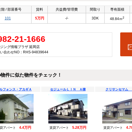
階 / 部屋番号
賃料
共益費/管理費
間取り
専有面積
2
101
5万円
-/-
3DK
48.84ｍ
982-21-1666
ジング情報プラザ 延岡店
い合わせNO：RHS-94839644
の物件に似た物件をチェック！
ルフォンス・アカギＡ
セジュールＬＩＮ Ａ棟
クリサンセマム 
4.4万円
5.28万円
4.
賃貸アパート
賃貸アパート
賃貸アパート