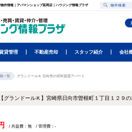
貸物件情報｜アパマンショップ延岡店｜ハウジング情報プラザ
物件検索
賃貸管理
不動産売却
スタッフ紹介
会社
報一覧
グランドールＫ 日向市の3DK賃貸アパート
【グランドールＫ】宮崎県日向市曽根町１丁目１２９の
円
/ 共益費：無 / 管理費：-