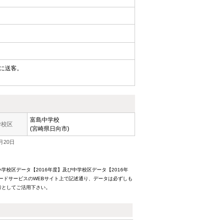
に送客。
富島中学校
学校区
(宮崎県日向市)
月20日
校区データ【2016年度】及び中学校区データ【2016年
ードサービスのWEBサイト上で記述通り、データは必ずしも
考としてご活用下さい。