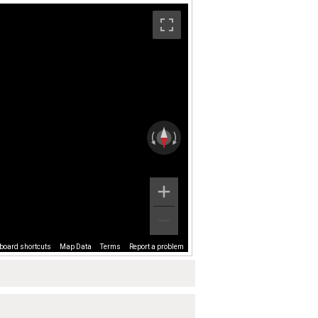
board shortcuts
Map Data
Terms
Report a problem