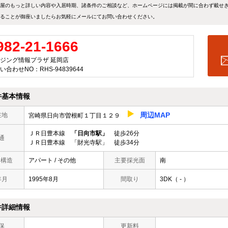
屋のもっと詳しい内容や入居時期、諸条件のご相談など、ホームページには掲載が間に合わず載せ
ることが御座いましたらお気軽にメールにて
お問い合わせ
ください。
982-21-1666
ジング情報プラザ 延岡店
い合わせNO：RHS-94839644
件基本情報
周辺MAP
在地
宮崎県日向市曽根町１丁目１２９
ＪＲ日豊本線
「日向市駅」
徒歩26分
通
ＪＲ日豊本線 「財光寺駅」 徒歩34分
/ 構造
アパート / その他
主要採光面
南
年月
1995年8月
間取り
3DK（ - ）
件詳細情報
保
更新料