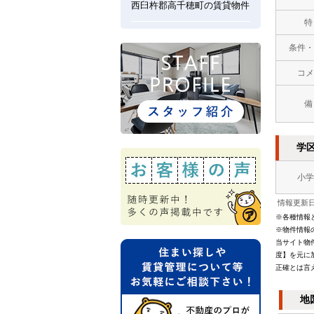
西臼杵郡高千穂町の賃貸物件
特
条件・
コメ
備
学
小学
情報更新日：
※各種情報
※物件情報
当サイト物
度】を元に
正確とは言
地