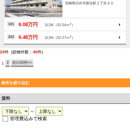
宮崎県日向市新生町２丁目９０
6.08万円
101
2
2LDK（52.54ｍ
）
6.48万円
202
2
2LDK（52.27ｍ
）
24
件 (総物件数：
45
件)
2
次の20件>>
1
条件を絞り込む
賃料
～
管理費込みで検索