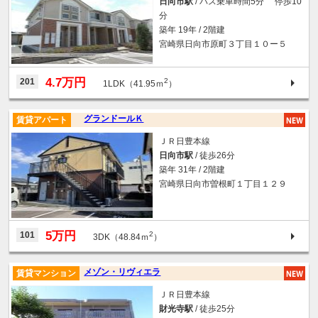
日向市駅
/ バス乗車時間5分 停歩10
分
築年 19年 / 2階建
宮崎県日向市原町３丁目１０ー５
4.7万円
201
2
1LDK（41.95ｍ
）
グランドールＫ
賃貸アパート
ＪＲ日豊本線
日向市駅
/ 徒歩26分
築年 31年 / 2階建
宮崎県日向市曽根町１丁目１２９
5万円
101
2
3DK（48.84ｍ
）
メゾン・リヴィエラ
賃貸マンション
ＪＲ日豊本線
財光寺駅
/ 徒歩25分