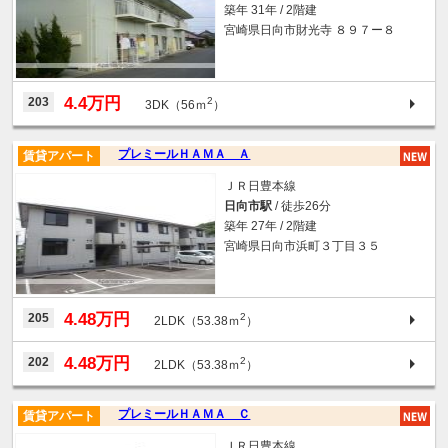
築年 31年 / 2階建
宮崎県日向市財光寺 ８９７ー８
4.4万円
203
2
3DK（56ｍ
）
プレミールＨＡＭＡ Ａ
賃貸アパート
ＪＲ日豊本線
日向市駅
/ 徒歩26分
築年 27年 / 2階建
宮崎県日向市浜町３丁目３５
4.48万円
205
2
2LDK（53.38ｍ
）
4.48万円
202
2
2LDK（53.38ｍ
）
プレミールＨＡＭＡ Ｃ
賃貸アパート
ＪＲ日豊本線