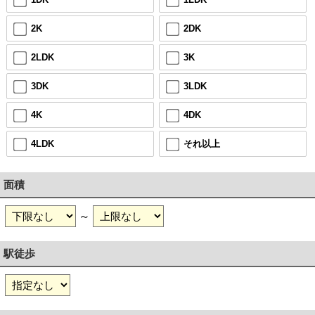
2K
2DK
2LDK
3K
3DK
3LDK
4K
4DK
4LDK
それ以上
面積
～
駅徒歩