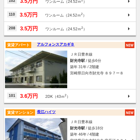
3.5万円
102
2
ワンルーム（24.52ｍ
）
3.5万円
110
2
ワンルーム（24.52ｍ
）
3.5万円
208
2
ワンルーム（24.52ｍ
）
アルフォンスアカギＢ
賃貸アパート
ＪＲ日豊本線
財光寺駅
/ 徒歩6分
築年 31年 / 2階建
宮崎県日向市財光寺 ８９７ー８
3.6万円
101
2
2DK（43ｍ
）
長江ハイツ
賃貸マンション
ＪＲ日豊本線
財光寺駅
/ 徒歩18分
築年 46年 / 4階建