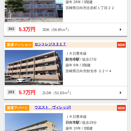
築年 28年 / 3階建
宮崎県日向市比良町１丁目２２
5.3万円
302
2
3DK（56.85ｍ
）
セントレジス２１７
賃貸マンション
ＪＲ日豊本線
財光寺駅
/ 徒歩17分
築年 6年 / 3階建
宮崎県日向市財光寺 ３２ー４
5.7万円
203
2
2LDK（51.63ｍ
）
ウエスト ヴィレッジⅠ
賃貸アパート
ＪＲ日豊本線
日向市駅
/ 徒歩18分
築年 10年 / 3階建