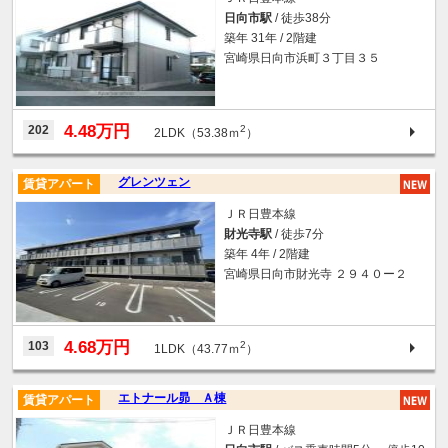
日向市駅
/ 徒歩38分
築年 31年 / 2階建
宮崎県日向市浜町３丁目３５
4.48万円
202
2
2LDK（53.38ｍ
）
グレンツェン
賃貸アパート
ＪＲ日豊本線
財光寺駅
/ 徒歩7分
築年 4年 / 2階建
宮崎県日向市財光寺 ２９４０ー２
4.68万円
103
2
1LDK（43.77ｍ
）
エトナール昴 Ａ棟
賃貸アパート
ＪＲ日豊本線