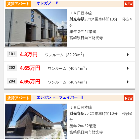
オレガノ Ｂ
賃貸アパート
ＪＲ日豊本線
財光寺駅
/ バス乗車時間10分 停歩4
分
築年 2年 / 2階建
宮崎県日向市財光寺
4.3万円
101
2
ワンルーム（32.23ｍ
）
4.65万円
202
2
ワンルーム（40.94ｍ
）
4.65万円
204
2
ワンルーム（40.94ｍ
）
エレガント フェイバー Ⅱ
賃貸アパート
ＪＲ日豊本線
財光寺駅
/ バス乗車時間10分 停歩3
分
築年 2年 / 2階建
宮崎県日向市財光寺