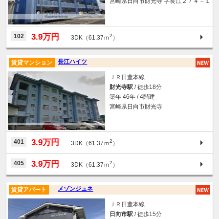
宮崎県日向市財光寺 字長江２７４－１
3.9万円
102
2
3DK（61.37ｍ
）
長江ハイツ
賃貸マンション
ＪＲ日豊本線
財光寺駅
/ 徒歩18分
築年 46年 / 4階建
宮崎県日向市財光寺
3.9万円
401
2
3DK（61.37ｍ
）
3.9万円
405
2
3DK（61.37ｍ
）
メゾンジュネ
賃貸アパート
ＪＲ日豊本線
日向市駅
/ 徒歩15分