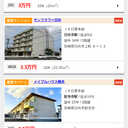
3万円
101
2
1DK（25ｍ
）
サンフラワー日向
賃貸マンション
ＪＲ日豊本線
日向市駅
/ 徒歩6分
築年 34年 / 5階建
宮崎県日向市上町 ８ー１３
3.3万円
4010
2
1DK（22.35ｍ
）
メイプルハウス桃木
賃貸アパート
ＪＲ日豊本線
財光寺駅
/ 徒歩14分
築年 25年 / 2階建
宮崎県日向市財光寺