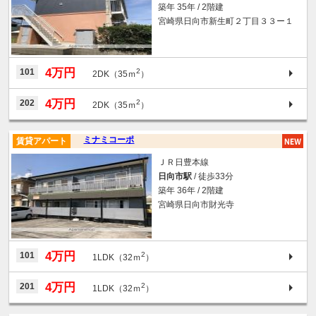
築年 35年 / 2階建
宮崎県日向市新生町２丁目３３ー１
4万円
101
2
2DK（35ｍ
）
4万円
202
2
2DK（35ｍ
）
ミナミコーポ
賃貸アパート
ＪＲ日豊本線
日向市駅
/ 徒歩33分
築年 36年 / 2階建
宮崎県日向市財光寺
4万円
101
2
1LDK（32ｍ
）
4万円
201
2
1LDK（32ｍ
）