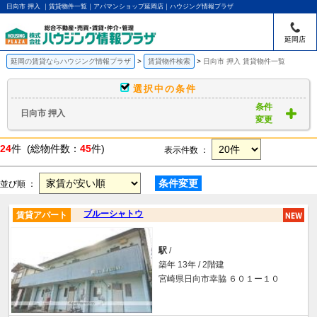
日向市 押入 ｜賃貸物件一覧｜アパマンショップ延岡店｜ハウジング情報プラザ
延岡店
延岡の賃貸ならハウジング情報プラザ
賃貸物件検索
日向市 押入 賃貸物件一覧
選択中の条件
条件
日向市 押入
変更
24
件 (総物件数：
45
件)
表示件数 ：
条件変更
並び順 ：
ブルーシャトウ
賃貸アパート
駅
/
築年 13年 / 2階建
宮崎県日向市幸脇 ６０１ー１０