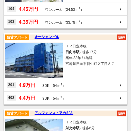
4.45万円
104
2
ワンルーム（34.53ｍ
）
4.35万円
103
2
ワンルーム（33.78ｍ
）
オーシャンビル
賃貸アパート
ＪＲ日豊本線
日向市駅
/ 徒歩17分
築年 38年 / 4階建
宮崎県日向市新生町２丁目８７
4.9万円
201
2
3DK（54ｍ
）
4.4万円
402
2
3DK（54ｍ
）
アルフォンス・アカギＡ
賃貸アパート
ＪＲ日豊本線
財光寺駅
/ 徒歩6分