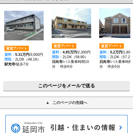
賃貸アパート
賃貸アパート
賃貸アパート
賃料：
4.95万円
/2,300円
賃料：
5.2万円
/1,80
賃料：
5.31万円
/3,000円
間取：
2LDK（58.90）
間取：
2LDK（57.2
間取：
2LDK（48.18）
日向市
/バス乗車時間10
日向市
/バス乗車時間
財光寺
/徒歩7分
分 停歩6分
分 停歩5分
このページをメールで送る
このページの先頭へ