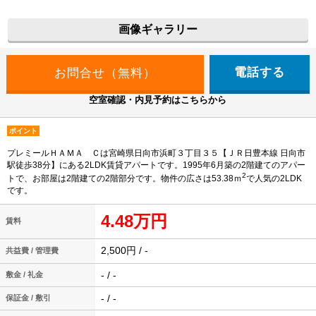
画像ギャラリー
電話する
空室確認・内見予約はこちらから
ポイント
プレミールＨＡＭＡ Ｃは宮崎県日向市浜町３丁目３５【ＪＲ日豊本線 日向市
駅徒歩38分】にある2LDK賃貸アパートです。1995年6月築の2階建てのアパー
2
トで、お部屋は2階建ての2階部分です。物件の広さは53.38ｍ
で人気の2LDK
です。
4.48万円
賃料
2,500円 / -
共益費 / 管理費
- / -
敷金 / 礼金
- / -
保証金 / 敷引