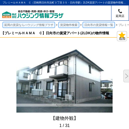
プレミールＨＡＭＡ Ｃ（宮崎県日向市浜町３丁目３５・日向市駅）2LDK賃貸アパートの賃貸物件情報｜アパマンショップ延岡店｜ハウジング情報プラザ
延岡店
延岡の賃貸ならハウジング情報プラザ
賃貸物件検索
日向市の賃貸情報一覧
プレミー
【プレミールＨＡＭＡ Ｃ】日向市の賃貸アパート(2LDK)の物件情報
【建物外観】
1 / 31