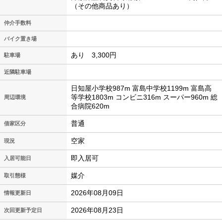
（その他商品あり）
仲介手数料
バイク置き場
あり 3,300円
駐車場
近隣駐車場
日知屋小学校987m 富島中学校1199m 富島高
等学校1803m コンビニ316m スーパー960m 総
周辺環境
合病院620m
普通
借家区分
空家
現況
即入居可
入居可能日
媒介
取引態様
2026年08月09日
情報更新日
2026年08月23日
次回更新予定日