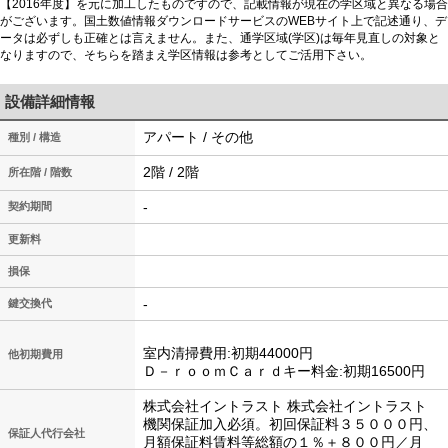
【2016年度】を元に加工したものですので、記載情報が現在の学区域と異なる場合
がございます。国土数値情報ダウンロードサービスのWEBサイト上で記述通り、デ
ータは必ずしも正確とは言えません。また、通学区域(学区)は毎年見直しの対象と
なりますので、そちらを踏まえ学区情報は参考としてご活用下さい。
設備詳細情報
アパート / その他
種別 / 構造
2階 / 2階
所在階 / 階数
-
契約期間
更新料
損保
-
鍵交換代
室内清掃費用:初期44000円
他初期費用
Ｄ－ｒｏｏｍＣａｒｄキー料金:初期16500円
株式会社イントラスト 株式会社イントラスト
機関保証加入必須。初回保証料３５０００円、
保証人代行会社
月額保証料賃料等総額の１％＋８００円／月