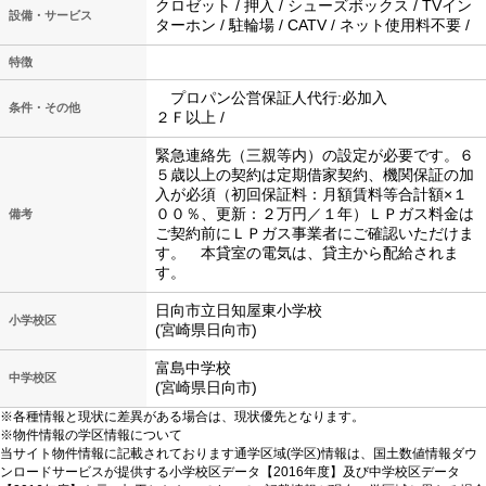
クロゼット / 押入 / シューズボックス / TVイン
設備・サービス
ターホン / 駐輪場 / CATV / ネット使用料不要 /
特徴
プロパン公営保証人代行:必加入
条件・その他
２Ｆ以上 /
緊急連絡先（三親等内）の設定が必要です。６
５歳以上の契約は定期借家契約、機関保証の加
入が必須（初回保証料：月額賃料等合計額×１
００％、更新：２万円／１年）ＬＰガス料金は
備考
ご契約前にＬＰガス事業者にご確認いただけま
す。 本貸室の電気は、貸主から配給されま
す。
日向市立日知屋東小学校
小学校区
(宮崎県日向市)
富島中学校
中学校区
(宮崎県日向市)
※各種情報と現状に差異がある場合は、現状優先となります。
※物件情報の学区情報について
当サイト物件情報に記載されております通学区域(学区)情報は、国土数値情報ダウ
ンロードサービスが提供する小学校区データ【2016年度】及び中学校区データ