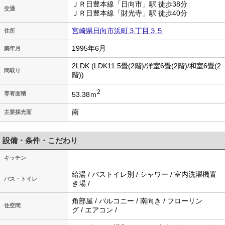
ＪＲ日豊本線「日向市」駅 徒歩38分
交通
ＪＲ日豊本線「財光寺」駅 徒歩40分
宮崎県日向市浜町３丁目３５
住所
1995年6月
築年月
2LDK (LDK11.5畳(2階)/洋室6畳(2階)/和室6畳(2
間取り
階))
2
53.38ｍ
専有面積
南
主要採光面
設備・条件・こだわり
キッチン
給湯 / バストイレ別 / シャワー / 室内洗濯機置
バス・トイレ
き場 /
角部屋 / バルコニー / 南向き / フローリン
住空間
グ / エアコン /