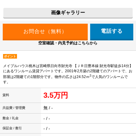
画像ギャラリー
電話する
空室確認・内見予約はこちらから
ポイント
メイプルハウス桃木は宮崎県日向市財光寺 【ＪＲ日豊本線 財光寺駅徒歩14分】
にあるワンルーム賃貸アパートです。2001年2月築の2階建てのアパートで、お
2
部屋は2階建ての1階部分です。物件の広さは24.52ｍ
で人気のワンルームで
す。
3.5万円
賃料
無 / -
共益費 / 管理費
- / -
敷金 / 礼金
- / -
保証金 / 敷引