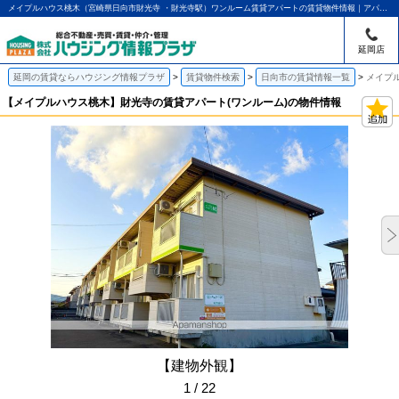
メイプルハウス桃木（宮崎県日向市財光寺 ・財光寺駅）ワンルーム賃貸アパートの賃貸物件情報｜アパマンショップ延岡店｜ハウジング情報プラザ
延岡店
延岡の賃貸ならハウジング情報プラザ
賃貸物件検索
日向市の賃貸情報一覧
メイプ
【メイプルハウス桃木】財光寺の賃貸アパート(ワンルーム)の物件情報
【建物外観】
1 / 22