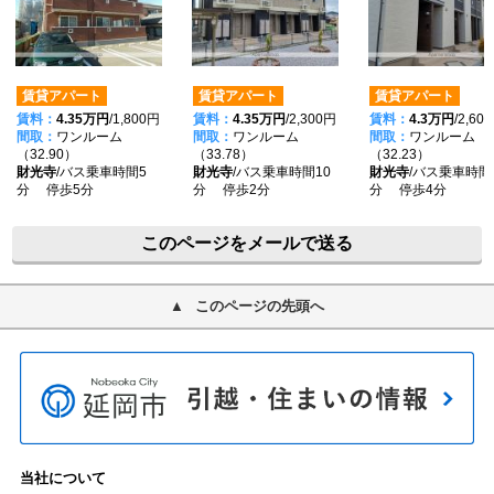
賃貸アパート
賃貸アパート
賃貸アパート
賃料：
4.35万円
/1,800円
賃料：
4.35万円
/2,300円
賃料：
4.3万円
/2,60
間取：
ワンルーム
間取：
ワンルーム
間取：
ワンルーム
（32.90）
（33.78）
（32.23）
財光寺
/バス乗車時間5
財光寺
/バス乗車時間10
財光寺
/バス乗車時間
分 停歩5分
分 停歩2分
分 停歩4分
このページをメールで送る
このページの先頭へ
当社について