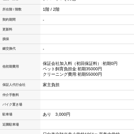
1階 / 2階
所在階 / 階数
-
契約期間
更新料
損保
-
鍵交換代
保証会社加入料（初回保証料）:初期0円
他初期費用
ペット飼育負担金:初期35000円
クリーニング費用:初期55000円
家主負担
保証人代行会社
仲介手数料
バイク置き場
あり 3,000円
駐車場
近隣駐車場