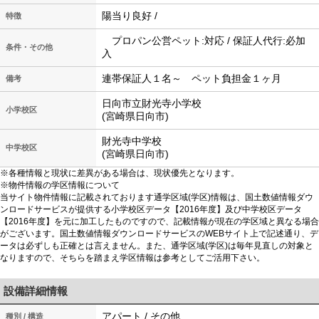
陽当り良好 /
特徴
プロパン公営ペット:対応 / 保証人代行:必加
条件・その他
入
連帯保証人１名～ ペット負担金１ヶ月
備考
日向市立財光寺小学校
小学校区
(宮崎県日向市)
財光寺中学校
中学校区
(宮崎県日向市)
※各種情報と現状に差異がある場合は、現状優先となります。
※物件情報の学区情報について
当サイト物件情報に記載されております通学区域(学区)情報は、国土数値情報ダウ
ンロードサービスが提供する小学校区データ【2016年度】及び中学校区データ
【2016年度】を元に加工したものですので、記載情報が現在の学区域と異なる場合
がございます。国土数値情報ダウンロードサービスのWEBサイト上で記述通り、デ
ータは必ずしも正確とは言えません。また、通学区域(学区)は毎年見直しの対象と
なりますので、そちらを踏まえ学区情報は参考としてご活用下さい。
設備詳細情報
アパート / その他
種別 / 構造