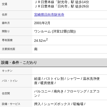
ＪＲ日豊本線「財光寺」駅 徒歩14分
交通
ＪＲ日豊本線「日向市」駅 徒歩26分
宮崎県日向市財光寺
住所
2001年2月
築年月
ワンルーム (洋室12畳(1階))
間取り
2
24.52ｍ
専有面積
南
主要採光面
設備・条件・こだわり
キッチン
給湯 / バストイレ別 / シャワー / 温水洗浄便
バス・トイレ
座 / 暖房便座 /
バルコニー / 南向き / フローリング / エアコ
住空間
ン /
押入 / シューズボックス / 駐輪場 /
設備・サービス