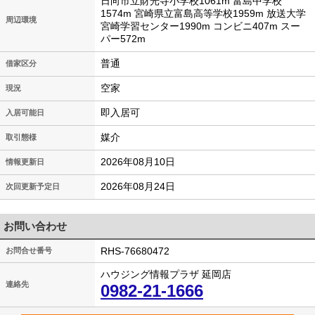
日向市立財光寺小学校1061m 富島中学校
1574m 宮崎県立富島高等学校1959m 放送大学
周辺環境
宮崎学習センター1990m コンビニ407m スー
パー572m
普通
借家区分
空家
現況
即入居可
入居可能日
媒介
取引態様
2026年08月10日
情報更新日
2026年08月24日
次回更新予定日
お問い合わせ
RHS-76680472
お問合せ番号
ハウジング情報プラザ 延岡店
連絡先
0982-21-1666