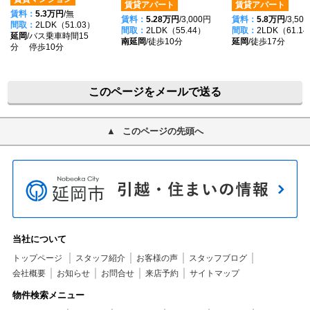
賃貸アパート
賃貸アパート
賃料：
5.3万円
/無
賃料：
5.28万円
/3,000円
賃料：
5.8万円
/3,50
間取：
2LDK（51.03）
間取：
2LDK（55.44）
間取：
2LDK（61.1
延岡
/バス乗車時間15
南延岡
/徒歩10分
延岡
/徒歩17分
分 停歩10分
このページをメールで送る
このページの先頭へ
当社について
トップページ
スタッフ紹介
お客様の声
スタッフブログ
会社概要
お知らせ
お問合せ
来店予約
サイトマップ
物件検索メニュー