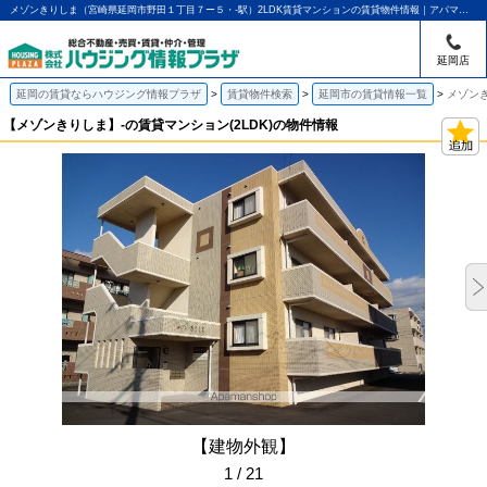
メゾンきりしま（宮崎県延岡市野田１丁目７ー５・-駅）2LDK賃貸マンションの賃貸物件情報｜アパマンショップ延岡店｜ハウジング情報プラザ
延岡店
延岡の賃貸ならハウジング情報プラザ
賃貸物件検索
延岡市の賃貸情報一覧
メゾンき
【メゾンきりしま】-の賃貸マンション(2LDK)の物件情報
【建物外観】
1 / 21