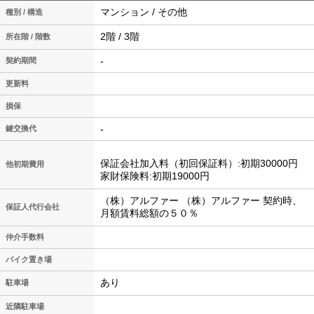
マンション / その他
種別 / 構造
2階 / 3階
所在階 / 階数
-
契約期間
更新料
損保
-
鍵交換代
保証会社加入料（初回保証料）:初期30000円
他初期費用
家財保険料:初期19000円
（株）アルファー （株）アルファー 契約時、
保証人代行会社
月額賃料総額の５０％
仲介手数料
バイク置き場
あり
駐車場
近隣駐車場