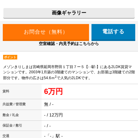
画像ギャラリー
電話する
空室確認・内見予約はこちらから
ポイント
メゾンきりしまは宮崎県延岡市野田１丁目７ー５【- -駅-】にある2LDK賃貸マ
ンションです。2003年1月築の3階建てのマンションで、お部屋は3階建ての2階
2
部分です。物件の広さは54.6ｍ
で人気の2LDKです。
6万円
賃料
無 / -
共益費 / 管理費
- / 12万円
敷金 / 礼金
- / -
保証金 / 敷引
-「-」駅 -
交通