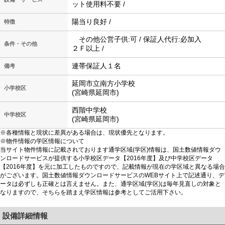
ット使用料不要 /
陽当り良好 /
特徴
その他公営子供:可 / 保証人代行:必加入
条件・その他
２Ｆ以上 /
連帯保証人１名
備考
延岡市立南方小学校
小学校区
(宮崎県延岡市)
西階中学校
中学校区
(宮崎県延岡市)
※各種情報と現状に差異がある場合は、現状優先となります。
※物件情報の学区情報について
当サイト物件情報に記載されております通学区域(学区)情報は、国土数値情報ダウ
ンロードサービスが提供する小学校区データ【2016年度】及び中学校区データ
【2016年度】を元に加工したものですので、記載情報が現在の学区域と異なる場合
がございます。国土数値情報ダウンロードサービスのWEBサイト上で記述通り、デ
ータは必ずしも正確とは言えません。また、通学区域(学区)は毎年見直しの対象と
なりますので、そちらを踏まえ学区情報は参考としてご活用下さい。
設備詳細情報