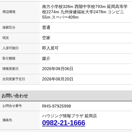
南方小学校328m 西階中学校793m 延岡高等学
校2274m 九州保健福祉大学2478m コンビニ
周辺環境
55m スーパー409m
普通
借家区分
空家
現況
即入居可
入居可能日
媒介
取引態様
2026年08月06日
情報更新日
2026年08月20日
次回更新予定日
お問い合わせ
RHS-97925998
お問合せ番号
ハウジング情報プラザ 延岡店
連絡先
0982-21-1666