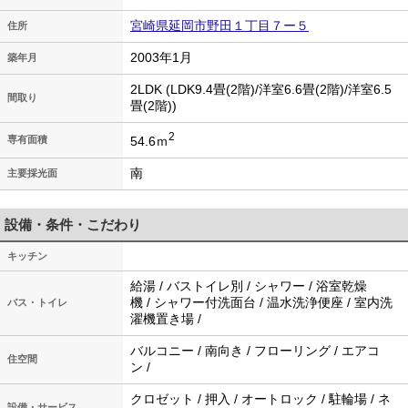
宮崎県延岡市野田１丁目７ー５
住所
2003年1月
築年月
2LDK (LDK9.4畳(2階)/洋室6.6畳(2階)/洋室6.5
間取り
畳(2階))
2
54.6ｍ
専有面積
南
主要採光面
設備・条件・こだわり
キッチン
給湯 / バストイレ別 / シャワー / 浴室乾燥
機 / シャワー付洗面台 / 温水洗浄便座 / 室内洗
バス・トイレ
濯機置き場 /
バルコニー / 南向き / フローリング / エアコ
住空間
ン /
クロゼット / 押入 / オートロック / 駐輪場 / ネ
設備・サービス