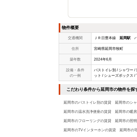
物件概要
交通機関
ＪＲ日豊本線
延岡駅
バ
住所
宮崎県延岡市牧町
築年数
2024年6月
設備・条件
バストイレ別 / シャワー /
の一例
ット / シューズボックス / 
こだわり条件から延岡市の物件を探
延岡市のバストイレ別の賃貸
延岡市のシャ
延岡市の温水洗浄便座の賃貸
延岡市の暖房
延岡市のフローリングの賃貸
延岡市の照明
延岡市のTVインターホンの賃貸
延岡市の