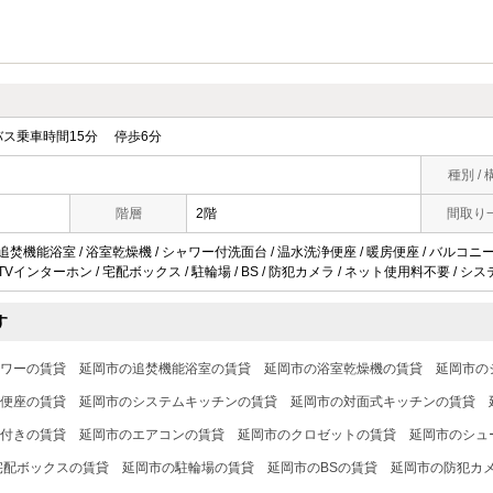
ス乗車時間15分 停歩6分
種別 / 
階層
2階
間取り
 追焚機能浴室 / 浴室乾燥機 / シャワー付洗面台 / 温水洗浄便座 / 暖房便座 / バルコニー 
TVインターホン / 宅配ボックス / 駐輪場 / BS / 防犯カメラ / ネット使用料不要 / 
す
ワーの賃貸
延岡市の追焚機能浴室の賃貸
延岡市の浴室乾燥機の賃貸
延岡市の
便座の賃貸
延岡市のシステムキッチンの賃貸
延岡市の対面式キッチンの賃貸
付きの賃貸
延岡市のエアコンの賃貸
延岡市のクロゼットの賃貸
延岡市のシュ
宅配ボックスの賃貸
延岡市の駐輪場の賃貸
延岡市のBSの賃貸
延岡市の防犯カ