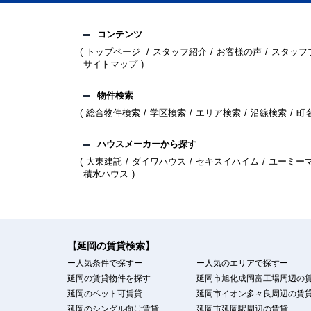
コンテンツ
トップページ
スタッフ紹介
お客様の声
スタッフ
サイトマップ
物件検索
総合物件検索
学区検索
エリア検索
沿線検索
町
ハウスメーカーから探す
大東建託
ダイワハウス
セキスイハイム
ユーミー
積水ハウス
【延岡の賃貸検索】
ー人気条件で探すー
ー人気のエリアで探すー
延岡の賃貸物件を探す
延岡市旭化成岡富工場周辺の
延岡のペット可賃貸
延岡市イオン多々良周辺の賃
延岡のシングル向け賃貸
延岡市延岡駅周辺の賃貸