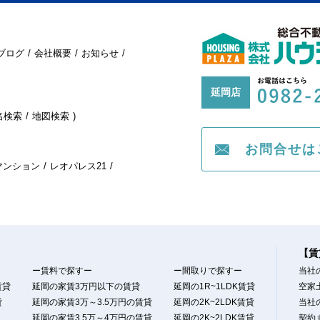
ブログ
会社概要
お知らせ
延岡店
名検索
地図検索
お問合せは
マンション
レオパレス21
【賃
ー賃料で探すー
ー間取りで探すー
当社
賃貸
延岡の家賃3万円以下の賃貸
延岡の1R~1LDK賃貸
空家
貸
延岡の家賃3万～3.5万円の賃貸
延岡の2K~2LDK賃貸
当社
延岡の家賃3.5万～4万円の賃貸
延岡の2K~2LDK賃貸
契約