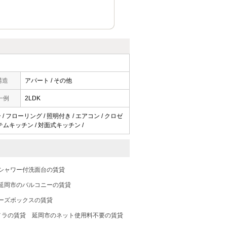
構造
アパート / その他
一例
2LDK
/ フローリング / 照明付き / エアコン / クロゼ
システムキッチン / 対面式キッチン /
シャワー付洗面台の賃貸
延岡市のバルコニーの賃貸
ーズボックスの賃貸
メラの賃貸
延岡市のネット使用料不要の賃貸