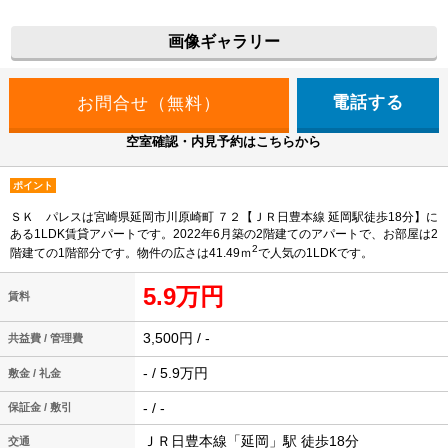
画像ギャラリー
電話する
空室確認・内見予約はこちらから
ポイント
ＳＫ パレスは宮崎県延岡市川原崎町 ７２【ＪＲ日豊本線 延岡駅徒歩18分】に
ある1LDK賃貸アパートです。2022年6月築の2階建てのアパートで、お部屋は2
2
階建ての1階部分です。物件の広さは41.49ｍ
で人気の1LDKです。
5.9万円
賃料
3,500円 / -
共益費 / 管理費
- / 5.9万円
敷金 / 礼金
- / -
保証金 / 敷引
ＪＲ日豊本線「延岡」駅 徒歩18分
交通