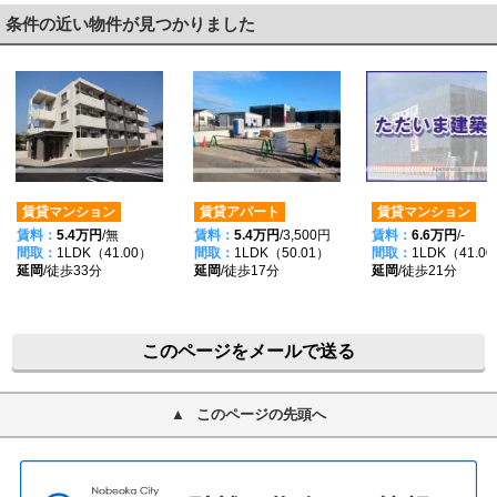
条件の近い物件が見つかりました
賃貸マンション
賃貸アパート
賃貸マンション
賃料：
5.4万円
/無
賃料：
5.4万円
/3,500円
賃料：
6.6万円
/-
間取：
1LDK（41.00）
間取：
1LDK（50.01）
間取：
1LDK（41.0
延岡
/徒歩33分
延岡
/徒歩17分
延岡
/徒歩21分
このページをメールで送る
このページの先頭へ