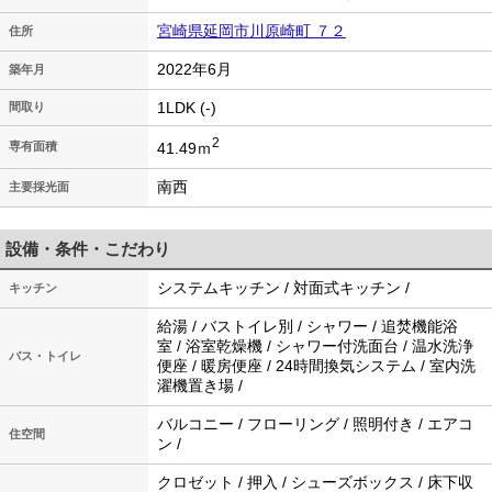
宮崎県延岡市川原崎町 ７２
住所
2022年6月
築年月
1LDK (-)
間取り
2
41.49ｍ
専有面積
南西
主要採光面
設備・条件・こだわり
システムキッチン / 対面式キッチン /
キッチン
給湯 / バストイレ別 / シャワー / 追焚機能浴
室 / 浴室乾燥機 / シャワー付洗面台 / 温水洗浄
バス・トイレ
便座 / 暖房便座 / 24時間換気システム / 室内洗
濯機置き場 /
バルコニー / フローリング / 照明付き / エアコ
住空間
ン /
クロゼット / 押入 / シューズボックス / 床下収