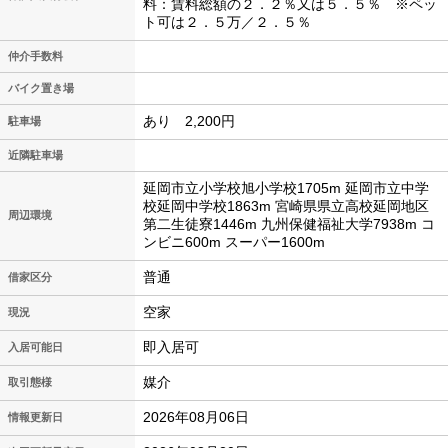
料：賃料総額の２．２％又は５．５％ ※ペッ
ト可は２．５万／２．５％
仲介手数料
バイク置き場
あり 2,200円
駐車場
近隣駐車場
延岡市立小学校旭小学校1705m 延岡市立中学
校延岡中学校1863m 宮崎県県立高校延岡地区
周辺環境
第二生徒寮1446m 九州保健福祉大学7938m コ
ンビニ600m スーパー1600m
普通
借家区分
空家
現況
即入居可
入居可能日
媒介
取引態様
2026年08月06日
情報更新日