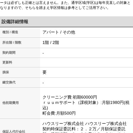
ータは必ずしも正確とは言えません。また、通学区域(学区)は毎年見直しの対象と
なりますので、そちらを踏まえ学区情報は参考としてご活用下さい。
設備詳細情報
アパート / その他
種別 / 構造
1階 / 2階
所在階 / 階数
-
契約期間
更新料
要
損保
-
鍵交換代
クリーニング費:初期60000円
ｒｕｕｍサポート（課税対象）:月額1980円(税
他初期費用
込)
町会費:月額500円
ハウスリーブ株式会社 ハウスリーブ株式会社
契約時保証委託料：２．２万／月額保証委託
保証人代行会社