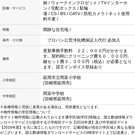
納 / ウォークインクロゼット / TVインターホ
ン / 宅配ボックス / 駐輪
設備・サービス
場 / CS / BS / CATV / 防犯カメラ / ネット使用
料不要 /
閑静な住宅地 /
特徴
プロパン公営浄化槽保証人代行:必加入
条件・その他
更新事務手数料 ２２，０００円がかかりま
す。契約時にクリーニング費６０，０００円、
備考
鍵セット費３，３００円（税込）が必要となり
ます。貸主インボイス登録あり
延岡市立岡富小学校
小学校区
(宮崎県延岡市)
岡富中学校
中学校区
(宮崎県延岡市)
※各種情報と現状に差異がある場合は、現状優先となります。
※物件情報の学区情報について
当サイト物件情報に記載されております通学区域(学区)情報は、国土数値情報ダウ
ンロードサービスが提供する小学校区データ【2016年度】及び中学校区データ
【2016年度】を元に加工したものですので、記載情報が現在の学区域と異なる場合
がございます。国土数値情報ダウンロードサービスのWEBサイト上で記述通り、デ