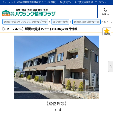
ＳＫ パレス（宮崎県延岡市川原崎町 ７２・延岡駅）1LDK賃貸アパートの賃貸物件情報｜アパマンショップ延岡店｜ハウジング情報プラザ
延岡店
延岡の賃貸ならハウジング情報プラザ
賃貸物件検索
延岡市の賃貸情報一覧
ＳＫ パ
【ＳＫ パレス】延岡の賃貸アパート(1LDK)の物件情報
【建物外観】
1 / 14